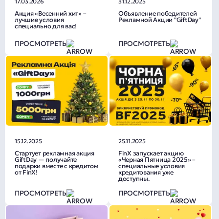
17.03.2026
31.12.2025
Акция «Весенний хит» –
Объявление победителей
лучшие условия
Рекламной Акции "GiftDay"
специально для вас!
ПРОСМОТРЕТЬ
ПРОСМОТРЕТЬ
15.12.2025
25.11.2025
Стартует рекламная акция
FinX запускает акцию
GiftDay — получайте
«Черная Пятница 2025» –
подарки вместе с кредитом
специальные условия
от FinX!
кредитования уже
доступны.
ПРОСМОТРЕТЬ
ПРОСМОТРЕТЬ