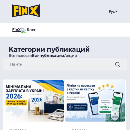
Рус
FinX
Блог
Категории публикаций
Все новости
Все публикации
Акции