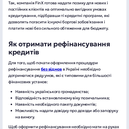
Так, компанія FinX готова надати позику для нових і
постійних клієнтів на оптимально вигідних умовах
кредитування, підібравши ті кредитні програми, які
дозволять погасити існуючі боргові зобов'язання і
платити нові без сильного обтяження для бюджету.
Як отримати рефінансування
кредитів
Для того, щоб почати оформлення процедури
рефінансування
без відмов
в Україні необхідно
дотриматися ряду умов, які є типовими для більшості
фінансових установ:
Наявність українського громадянства;
Відповідність встановленому віку позичальника;
Наявність необхідного пакету документів;
Можливість надати довідку про доходи або запоруку
на вимогу.
Щоб оформити рефінансування необхідно мати на руках