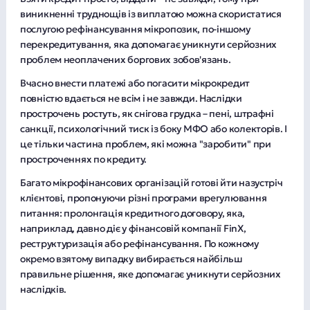
платежу, то на 6-й день від дати неналежної
виникненні труднощів із виплатою можна скористатися
сплати Позичальник, якщо тільки він не
послугою рефінансування мікропозик, по-іншому
звільнений від обов’язку сплачувати
перекредитування, яка допомагає уникнути серйозних
неустойку, згідно чинного законодавства,
проблем неоплачених боргових зобов'язань.
зобов’язаний сплатити на користь
Вчасно внести платежі або погасити мікрокредит
Кредитодавця штраф у розмірі від 50 до 300
повністю вдається не всім і не завжди. Наслідки
грн. а в подальшому починаючи з 7-го дня
прострочень ростуть, як снігова грудка – пені, штрафні
пеню за кожний календарний день
санкції, психологічний тиск із боку МФО або колекторів. І
прострочення в розмірі, що не може
це тільки частина проблем, які можна "заробити" при
перевищувати подвійної облікової ставки
простроченнях по кредиту.
Національного банку України, що діяла у
період, за який сплачується пеня.
Багато мікрофінансових організацій готові йти назустріч
Сукупна сума неустойки (штрафу та пені) не
клієнтові, пропонуючи різні програми врегулювання
може перевищувати 50% від загальної суми
питання: пролонгація кредитного договору, яка,
кредиту, крім мікрокредиту для якого сукупна
наприклад, давно діє у фінансовій компанії FinX,
сума неустойки (штрафу, пені) не може
реструктуризація або рефінансування. По кожному
перевищувати розміру подвійної суми,
окремо взятому випадку вибирається найбільш
одержаної позичальником за договором про
правильне рішення, яке допомагає уникнути серйозних
споживчий кредит.
наслідків.
Порушення позичальником (споживачем)