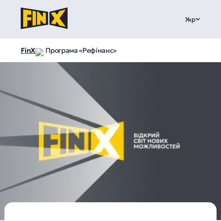
Укр
FinX
Програма «Рефінанс»