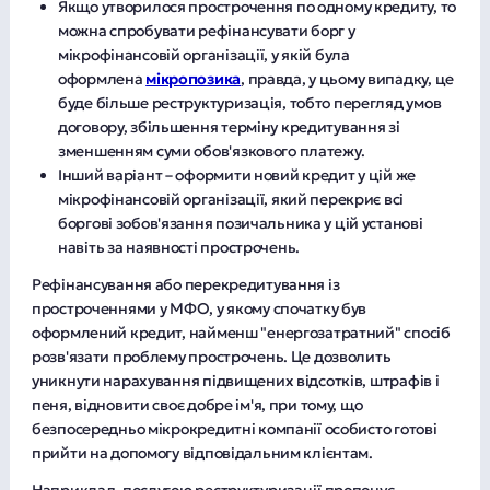
Якщо утворилося прострочення по одному кредиту, то
можна спробувати рефінансувати борг у
мікрофінансовій організації, у якій була
оформлена
мікропозика
, правда, у цьому випадку, це
буде більше реструктуризація, тобто перегляд умов
договору, збільшення терміну кредитування зі
зменшенням суми обов'язкового платежу.
Інший варіант – оформити новий кредит у цій же
мікрофінансовій організації, який перекриє всі
боргові зобов'язання позичальника у цій установі
навіть за наявності прострочень.
Рефінансування або перекредитування із
простроченнями у МФО, у якому спочатку був
оформлений кредит, найменш "енергозатратний" спосіб
розв'язати проблему прострочень. Це дозволить
уникнути нарахування підвищених відсотків, штрафів і
пеня, відновити своє добре ім'я, при тому, що
безпосередньо мікрокредитні компанії особисто готові
прийти на допомогу відповідальним клієнтам.
Наприклад, послугою реструктуризації пропонує