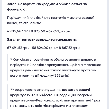
Загальна вартість за кредитом обчислюється за
формулою:
Періодичний платіж * к-ть платежів + сплата разової
комісії, та становить:
4 905,66 * 12 + 8 823,60 = 67 691,52 грн.;
Загальні витрати за кредитом складають:
67 691,52 грн. – 58 824,00 грн. = 8 867,52 грн.;
* Комісія за управління та обслуговування додана в
періодичний платіж з припущення, що Клієнт погашає
кредит в день настання такого платежу та протягом
всього терміну дії кредиту (365 днів)
** розраховано з припущення, що датою видачі
кредиту є 15.07.2024 (остання редакція Програми
кредитування «Рефінанс»), оскільки при платежі 1 раз
на місяць, к-ть днів між періодичним платежем