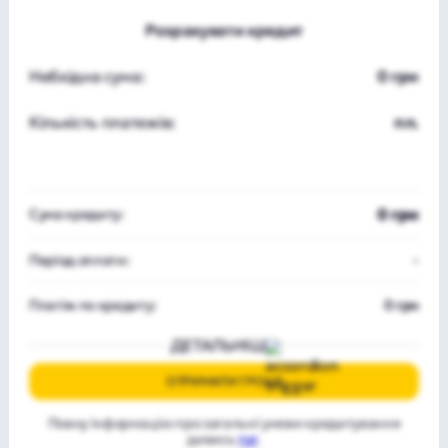
Розрахувати кредит
Небхідна сума:
0 грн
Кількість платежів:
пл.
0 грн
Сума кредиту:
Період оплати:
-
Платіж по кредиту:
0 грн
ДЕТАЛЬНІШЕ
ОТРИМАТИ ГРОШІ
Повну інформацію про загальні умови кредитування
дивись
тут
.