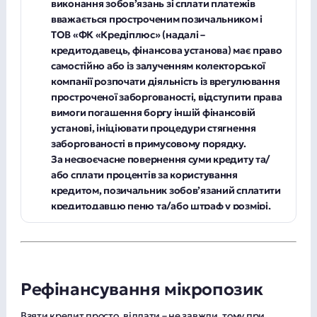
виконання зобов’язань зі сплати платежів
вважається простроченим позичальником і
ТОВ «ФК «Кредіплюс» (надалі –
кредитодавець, фінансова установа) має право
самостійно або із залученням колекторської
компанії розпочати діяльність із врегулювання
простроченої заборгованості, відступити права
вимоги погашення боргу іншій фінансовій
установі, ініціювати процедури стягнення
заборгованості в примусовому порядку.
За несвоєчасне повернення суми кредиту та/
або сплати процентів за користування
кредитом, позичальник зобов’язаний сплатити
кредитодавцю пеню та/або штраф у розмірі,
що визначений індивідуальною частиною
кредитного договору.
Якщо Позичальник не сплатив/не повністю
сплатив періодичний платіж в день настання
дати його належної сплати, визначеної
Рефінансування мікропозик
Графіком платежів, а також протягом 5
календарних днів після настання дати
Взяти кредит просто, віддати – не завжди, тому при