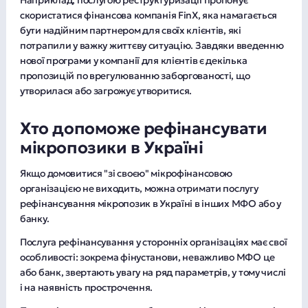
скористатися фінансова компанія FinX, яка намагається
бути надійним партнером для своїх клієнтів, які
потрапили у важку життєву ситуацію. Завдяки введенню
нової програми у компанії для клієнтів є декілька
пропозицій по врегулюванню заборгованості, що
утворилася або загрожує утворитися.
Хто допоможе рефінансувати
мікропозики в Україні
Якщо домовитися "зі своєю" мікрофінансовою
організацією не виходить, можна отримати послугу
рефінансування мікропозик в Україні в інших МФО або у
банку.
Послуга рефінансування у сторонніх організаціях має свої
особливості: зокрема фінустанови, неважливо МФО це
або банк, звертають увагу на ряд параметрів, у тому числі
і на наявність прострочення.