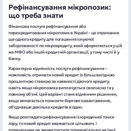
виконання зобов'язання щодо повернення
Рефінансування мікропозик:
споживчого кредиту може вплинути на
що треба знати
кредитну історію та ускладнити отримання
споживчого кредиту надалі.
Фінансова послуга рефінансування або
Фінансовій установі (ТОВ «ФК «Кредіплюс»)
перекредитования мікропозик в Україні – це отримання
забороняється вимагати від позичальника
ще одного кредиту для погашення існуючої
(споживача) придбання будь-яких товарів чи
заборгованості по мікрокредиту, який оформляється у цій
послуг від ТОВ «ФК «Кредіплюс» або
же МФО або іншій кредитній організації, у тому числі й у
спорідненої чи пов'язаної з ним особи як
банку.
обов'язкову умову надання споживчого
кредиту.
Характерна відмінність послуги рефінансування –
Для прийняття усвідомленого рішення щодо
можливість отримати новий кредит із більш вигідною
отримання споживчого кредиту на
процентною ставкою за наявності діючого кредиту,
запропонованих умовах позичальник
навіть якщо мікропозика виплачується своєчасно та у
(споживач) має право розглянути
повному об'ємі. Цей варіант стане відмінним рішенням,
альтернативні різновиди споживчих кредитів
якщо вимагається понизити боргове навантаження,
та фінансових установ.
об'єднавши декілька кредитів в один.
Фінансова установа (ТОВ «ФК «Кредіплюс»)
Якщо розглядати рефінансування із юридичної точки
має право вносити зміни до укладених зі
зору, то новий кредит вважається цільовим, і
споживачами договорів про споживчий кредит
позичальник не зможе пустити позикові кошти на інші