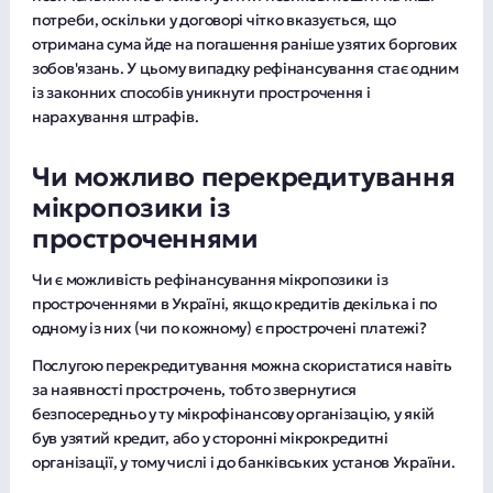
тільки за згодою сторін.
потреби, оскільки у договорі чітко вказується, що
Споживач може відмовитися від отримання
отримана сума йде на погашення раніше узятих боргових
рекламних матеріалів кредитодавця засобами
зобов'язань. У цьому випадку рефінансування стає одним
дистанційних каналів комунікації, зокрема
із законних способів уникнути прострочення і
зателефонувавши за тел.: 0-800-753-000
нарахування штрафів.
Можливі витрати на сплату позичальником
(споживачем) платежів за користування
Чи можливо перекредитування
споживчим кредитом залежать від обраного
позичальником (споживачем) способу сплати.
мікропозики із
Ініціювання позичальником (споживачем)
простроченнями
продовження (лонгації, пролонгації) строку
погашення споживчого кредиту (строку
Чи є можливість рефінансування мікропозики із
виконання грошового зобов'язання)/строку
простроченнями в Україні, якщо кредитів декілька і по
кредитування/строку дії договору про
одному із них (чи по кожному) є прострочені платежі?
споживчий кредит здійснюється без змін умов
Послугою перекредитування можна скористатися навіть
попередньо укладеного договору в бік
за наявності прострочень, тобто звернутися
погіршення для споживача (пролонгація не
безпосередньо у ту мікрофінансову організацію, у якій
передбачається).
був узятий кредит, або у сторонні мікрокредитні
організації, у тому числі і до банківських установ України.