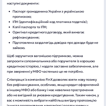
наступні документи:
Паспорт громадянина України з українською
пропискою;
ІПН (ідентифікаційний код платника податків);
Копії паспорта та ІПН;
Оригінал кредитного договору, який вимагає
рефінансування;
Підготовлена заздалегідь довідка про доходи буде не
зайвою.
Щоб заручитися вагомішою підтримкою, можна
запросити сопозичальника або поручителя із хорошою
кредитною історією, і надати заставне забезпечення, але
при зверненні у МФО частенько це не потрібно.
Співпраця із компанією FinX дозволяє взяти нову позику
без рефінансування, особливо, якщо кредит оформлений
в іншому МФО або банку і має невелике прострочення
або не вигідний за умовами кредитування. Таким чином, у
вас є можливість вибрати найбільш вигідну пропозицію
із числа пропонованих компанією і подати заявку у