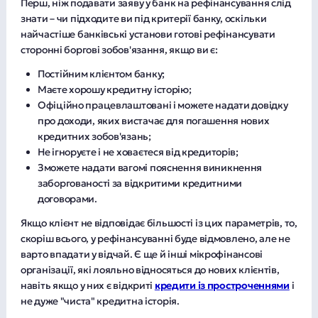
Перш, ніж подавати заяву у банк на рефінансування слід
знати – чи підходите ви під критерії банку, оскільки
найчастіше банківські установи готові рефінансувати
сторонні боргові зобов'язання, якщо ви є:
Постійним клієнтом банку;
Маєте хорошу кредитну історію;
Офіційно працевлаштовані і можете надати довідку
про доходи, яких вистачає для погашення нових
кредитних зобов'язань;
Не ігноруєте і не ховаєтеся від кредиторів;
Зможете надати вагомі пояснення виникнення
заборгованості за відкритими кредитними
договорами.
Якщо клієнт не відповідає більшості із цих параметрів, то,
скоріш всього, у рефінансуванні буде відмовлено, але не
варто впадати у відчай. Є ще й інші мікрофінансові
організації, які лояльно відносяться до нових клієнтів,
навіть якщо у них є відкриті
кредити із простроченнями
і
не дуже "чиста" кредитна історія.