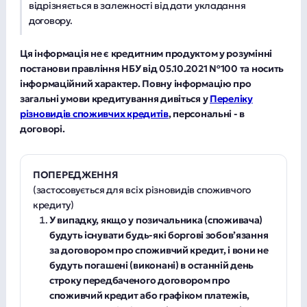
відрізняється в залежності від дати укладання
договору.
Ця інформація не є кредитним продуктом у розумінні
постанови правління НБУ від 05.10.2021 №100 та носить
інформаційний характер. Повну інформацію про
загальні умови кредитування дивіться у
Переліку
різновидів споживчих кредитів
, персональні - в
договорі.
ПОПЕРЕДЖЕННЯ
(застосовується для всіх різновидів споживчого
кредиту)
У випадку, якщо у позичальника (споживача)
будуть існувати будь-які боргові зобов’язання
за договором про споживчий кредит, і вони не
будуть погашені (виконані) в останній день
строку передбаченого договором про
споживчий кредит або графіком платежів,