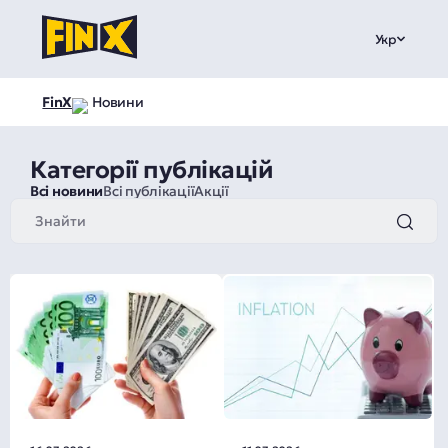
Укр
FinX
Новини
Категорії публікацій
Всі новини
Всі публікації
Акції