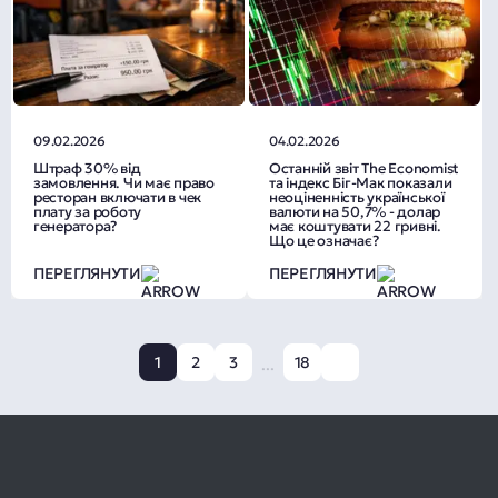
09.02.2026
04.02.2026
Штраф 30% від
Останній звіт The Economist
замовлення. Чи має право
та індекс Біг-Мак показали
ресторан включати в чек
неоціненність української
плату за роботу
валюти на 50,7% - долар
генератора?
має коштувати 22 гривні.
Що це означає?
ПЕРЕГЛЯНУТИ
ПЕРЕГЛЯНУТИ
1
2
3
18
...