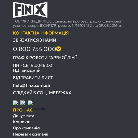
ТОВ "ФК"КРЕДІПЛЮС". Свідоцтво про реєстрацію фінансової
установи: серія ІКС №179, реєстр. №16103432 від 09.08.2016 р.
КОНТАКТНА ІНФОРМАЦІЯ
ЗВ'ЯЗАТИСЯ З НАМИ
0 800 753 000
ГРАФІК РОБОТИ ГАРЯЧОЇ ЛІНІЇ
ПН - СБ: 9:00-18:00
НД: вихідний
ВІДПРАВИТИ ЛИСТ
help@finx.com.ua
СЛІДКУЙ В СОЦ. МЕРЕЖАХ
ПРО НАС
Документи
Контакти
Про компанію
Переваги компанії