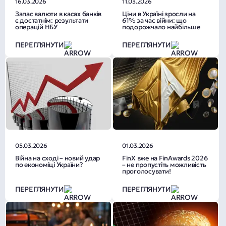
16.03.2026
11.03.2026
Запас валюти в касах банків
Ціни в Україні зросли на
є достатнім: результати
61% за час війни: що
операцій НБУ
подорожчало найбільше
ПЕРЕГЛЯНУТИ
ПЕРЕГЛЯНУТИ
05.03.2026
01.03.2026
Війна на сході – новий удар
FinX вже на FinAwards 2026
по економіці України?
– не пропустіть можливість
проголосувати!
ПЕРЕГЛЯНУТИ
ПЕРЕГЛЯНУТИ