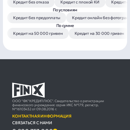
Кредит без отказа
Кредит с плохой КИ
Кредит с
По условиям
Кредит без предоплаты
Кредит онлайн без фотограф
По сумме
Кредит на 50 000 гривен
Кредит на 30 000 гривен
ООО "ФК"КРЕДИПЛЮС". Свидетельство о регистрации
финансового учреждения: серия ИКС №179, регистр.
№16103432 от 09.08.2016 г.
КОНТАКТНАЯ ИНФОРМАЦИЯ
СВЯЗАТЬСЯ С НАМИ