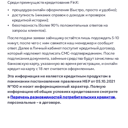
Среди преимуществ кредитования FinX:
процедура онлайн оформления (быстро, просто и удобно);
доступность (никаких справок о доходах и проверок
кредитной истории);
безотказность (более 90% положительных ответов на
запросы клиентов).
После подачи заявки заёмщику остаётся лишь подождать 5-10
минут, после чего с ним свяжется наш менеджер и сообщит
ответ. Далее в Личный кабинет поступит кредитный договор,
который надлежит подписать СМС-подтверждением. После
подписания документа, заёмные средства будут зачислены на
банковскую карту, указанную во время регистрации, и онлайн
кредит на карту с 18 лет считается оформленным.
Эта информация не является кредитным продуктом в
понимании постановления правления НБУ от 05.10.2021
№100 и носит информационный характер. Полную
информацию об общих условиях кредитования смотрите
в
Перечень разновидностей потребительских кредитов
,
персональные – в договоре.