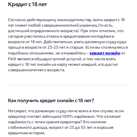
Кредит с 18 лет
Согласно действующему законодательству, взять кредит с 18
лет может любой совершеннолетний украинец (то есть,
достигший определенного возраста). При этом отметим, что
сегодня участились отказы в кредитовании молодёжи в
возрасте от 18 лет. Действительно, взять денежную ссуду куда
проще в возрасте от 23-25 лет и старше. Если вы столкнулись в
подобным отношением, не отчаивайтесь –
кредит онлайн
от
FinX является общедоступной услугой, в том числе взять
кредит с 18 лет онлайн на карту может каждый, кто достиг
совершеннолетнего возраста.
Как получить кредит онлайн с 18 лет?
Не секрет, что денежную ссуду легче взять в том случае, если
кредитор считает заёмщика 100% надёжным. Что означает
надёжность с точки зрения кредитора? Это наличие
стабильного дохода, возраст от 23 до 55 лет и хорошая
кредитная история.