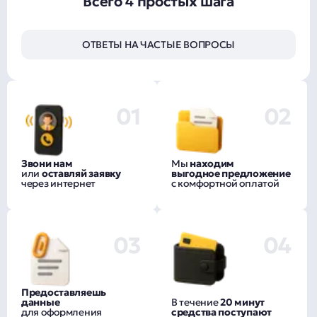
Всего 4 простых шага
ОТВЕТЫ НА ЧАСТЫЕ ВОПРОСЫ
01
02
Звони нам
Мы
находим
или
оставляй заявку
выгодное предложение
через интернет
с комфортной оплатой
03
04
Предоставляешь
данные
В течение
20 минут
для оформления
средства поступают