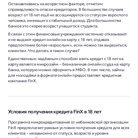
Останавливаясь на возрастном факторе, отметим
справедливость опаски кредиторов. В большинстве случаев
возраст от 18 лет ещё не ассоциируется со статусом взрослого
человека, имеющего стабильный доход. Для большинства
банков это скорее возраст учащегося студента.
В связи с этим финансовые учреждения частенько отказывают
и не выдают кредит онлайн на карту с 18 лет, отдавая
предпочтение более «взрослым», если можно так выразиться,
клиентам. Что делать в таком случае?
Единственным надёжным способом взять кредит с 18 лет на
карту является микрозайм – безналичная онлайн ссуда на карту
банка, которую можно оформить в МФО. В том числе, займы
для молодёжи в формате онлайн предоставляет кредитная
компания FinX.
Условия получения кредита FinX в 18 лет
Программа микрокредитования от небанковской организации
FinX предполагает равные условия получения кредита для всех
клиентов – независимо от статуса, возраста и уровня