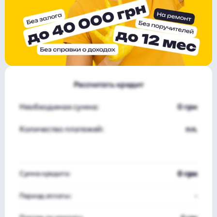
Рассчитать кредит
Необходимая сумма:
0 грн
Количество платежей:
пл.
0 грн
Сумма кредита:
Период оплаты:
-