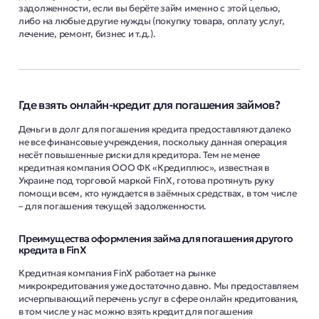
задолженности, если вы берёте займ именно с этой целью,
либо на любые другие нужды (покупку товара, оплату услуг,
лечение, ремонт, бизнес и т.д.).
Где взять онлайн-кредит для погашения займов?
Деньги в долг для погашения кредита предоставляют далеко
не все финансовые учреждения, поскольку данная операция
несёт повышенные риски для кредитора. Тем не менее
кредитная компания ООО ФК «Кредиплюс», известная в
Украине под торговой маркой FinX, готова протянуть руку
помощи всем, кто нуждается в заёмных средствах, в том числе
– для погашения текущей задолженности.
Преимущества оформления займа для погашения другого
кредита в FinX
Кредитная компания FinX работает на рынке
микрокредитования уже достаточно давно. Мы предоставляем
исчерпывающий перечень услуг в сфере онлайн кредитования,
в том числе у нас можно взять кредит для погашения