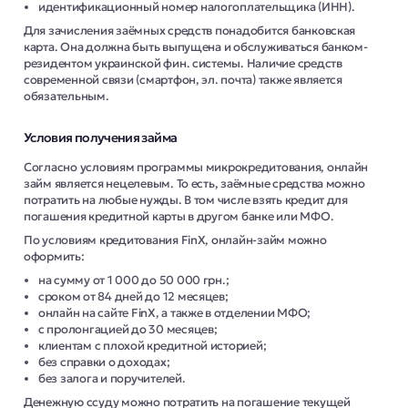
идентификационный номер налогоплательщика (ИНН).
Для зачисления заёмных средств понадобится банковская
карта. Она должна быть выпущена и обслуживаться банком-
резидентом украинской фин. системы. Наличие средств
современной связи (смартфон, эл. почта) также является
обязательным.
Условия получения займа
Согласно условиям программы микрокредитования, онлайн
займ является нецелевым. То есть, заёмные средства можно
потратить на любые нужды. В том числе взять кредит для
погашения кредитной карты в другом банке или МФО.
По условиям кредитования FinX, онлайн-займ можно
оформить:
на сумму от 1 000 до 50 000 грн.;
сроком от 84 дней до 12 месяцев;
онлайн на сайте FinX, а также в отделении МФО;
с пролонгацией до 30 месяцев;
клиентам с плохой кредитной историей;
без справки о доходах;
без залога и поручителей.
Денежную ссуду можно потратить на погашение текущей