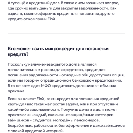
А тут ещё и кредитный долг. В связи с чем возникает вопрос,
где срочно взять деньги для закрытия задолженности. Как
вариант, можно оформить кредит для погашения другого
кредита от компании FinX.
Кто может взять микрокредит для погашения
кредита?
Поскольку наличие незакрытого долга является
дополнительным риском для кредитора, кредит для
погашения задолженности – отнюдь не общедоступная опция,
если мы говорим о традиционном банковском кредитовании.
В то же время для МФО кредитовать должников – обычная
практика.
Если вы клиент FinX, взять кредит для погашения кредитной
карты для вас такая же простая задача, как и при отсутствии
какой-либо задолженности. Получить деньги в долг может
практически каждый, включая незащищённые категории
заёмщиков – студентов, молодёжь, пенсионеров,
безработных, работающих без оформления и даже заёмщиков
с плохой кредитной историей.