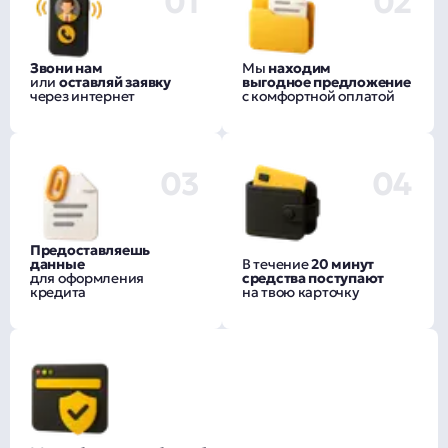
01
02
Звони нам
Мы
находим
или
оставляй заявку
выгодное предложение
через интернет
с комфортной оплатой
03
04
Предоставляешь
данные
В течение
20 минут
для оформления
средства поступают
кредита
на твою карточку