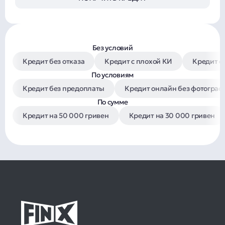
Без условий
Кредит без отказа
Кредит с плохой КИ
Кредит с
По условиям
Кредит без предоплаты
Кредит онлайн без фотограф
По сумме
Кредит на 50 000 гривен
Кредит на 30 000 гривен