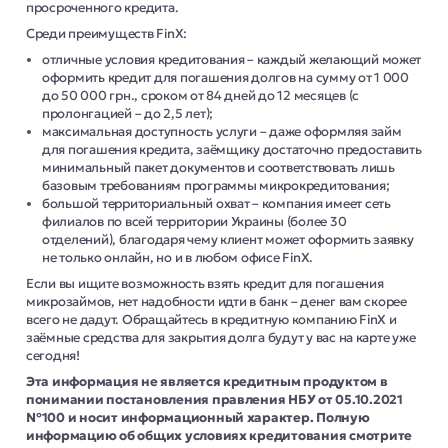
просроченного кредита.
Среди преимуществ FinX:
отличные условия кредитования – каждый желающий может
оформить кредит для погашения долгов на сумму от 1 000
до 50 000 грн., сроком от 84 дней до 12 месяцев (с
пролонгацией – до 2,5 лет);
максимальная доступность услуги – даже оформляя займ
для погашения кредита, заёмщику достаточно предоставить
минимальный пакет документов и соответствовать лишь
базовым требованиям программы микрокредитования;
большой территориальный охват – компания имеет сеть
филиалов по всей территории Украины (более 30
отделений), благодаря чему клиент может оформить заявку
не только онлайн, но и в любом офисе FinX.
Если вы ищите возможность взять кредит для погашения
микрозаймов, нет надобности идти в банк – денег вам скорее
всего не дадут. Обращайтесь в кредитную компанию FinX и
заёмные средства для закрытия долга будут у вас на карте уже
сегодня!
Эта информация не является кредитным продуктом в
понимании постановления правления НБУ от 05.10.2021
№100 и носит информационный характер. Полную
информацию об общих условиях кредитования смотрите