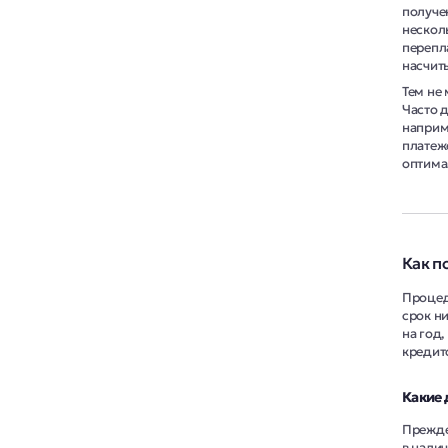
получе
нескол
перепл
насчит
Тем не 
Часто 
наприме
платеже
оптима
Как п
Процед
срок н
на год
кредит
Какие 
Прежде 
в нали