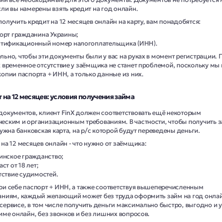
сли вы намерены взять кредит на год онлайн.
олучить кредит на 12 месяцев онлайн на карту, вам понадобятся:
орт гражданина Украины;
тификационный номер налогоплательщика (ИНН).
льно, чтобы эти документы были у вас на руках в момент регистрации. 
х временное отсутствие у заёмщика не станет проблемой, поскольку мы 
копии паспорта + ИНН, а только данные из них.
 на 12 месяцев: условия получения займа
документов, клиент FinX должен соответствовать ещё некоторым
еским и организационным требованиям. В частности, чтобы получить з
нужна банковская карта, на р/с которой будут переведены деньги.
на 12 месяцев онлайн - что нужно от заёмщика:
инское гражданство;
ст от 18 лет;
тствие судимостей.
ри себе паспорт + ИНН, а также соответствуя вышеперечисленным
аниям, каждый желающий может без труда оформить займ на год онлай
сервисе, в том числе получить деньги максимально быстро, выгодно и 
име онлайн, без звонков и без лишних вопросов.