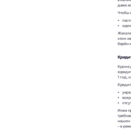
даже е
Чтобы п
пасп
иден
Желате
этом и
берём 
Кредит
Кроме 
юридич
1 год, 
Кредит 
укра
возра
отсу
Имея п
требов
нашем 
– в реж