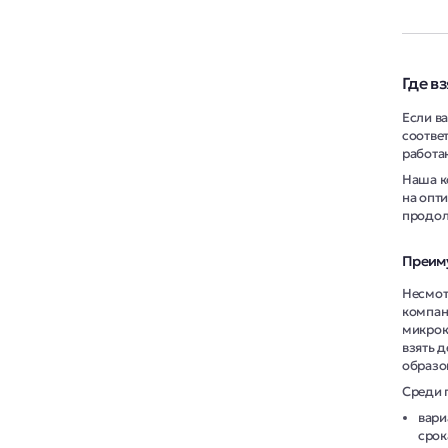
Где вз
Если в
соотве
работа
Наша к
на опти
продолж
Преиму
Несмот
компан
микрок
взять д
образо
Среди 
вари
срок