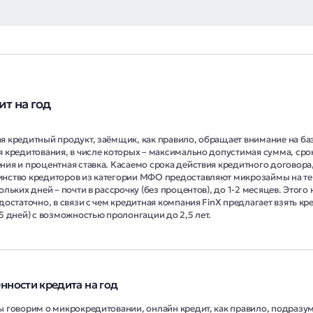
т на год
я кредитный продукт, заёмщик, как правило, обращает внимание на ба
я кредитования, в числе которых – максимально допустимая сумма, сро
ния и процентная ставка. Касаемо срока действия кредитного договора
нство кредиторов из категории МФО предоставляют микрозаймы на т
ольких дней – почти в рассрочку (без процентов), до 1-2 месяцев. Этого 
достаточно, в связи с чем кредитная компания FinX предлагает взять кр
5 дней) с возможностью пролонгации до 2,5 лет.
нности кредита на год
ы говорим о микрокредитовании, онлайн кредит, как правило, подразу