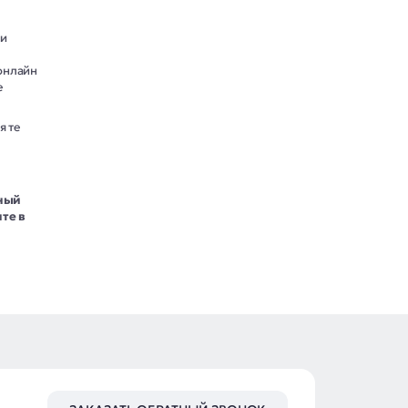
ии
онлайн
е
я те
нный
те в