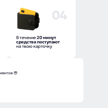
3
04
В течение
20 минут
средства поступают
на твою карточку
иентов 😎