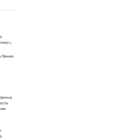
ю
плюс»,
у банка
грамма
ость
ким
и
до