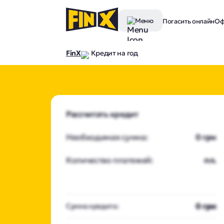
Меню
Погасить онлайн
Оф
FinX
Кредит на год
Рассчитать кредит
Необходимая сумма:
0 грн
Количество платежей:
пл.
0 грн
Сумма кредита: