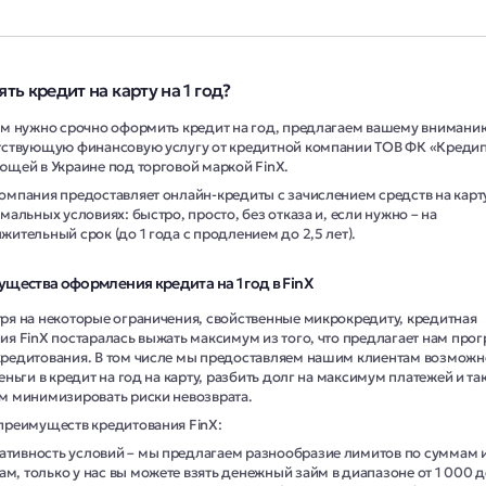
ять кредит на карту на 1 год?
ам нужно срочно оформить кредит на год, предлагаем вашему внимани
тствующую финансовую услугу от кредитной компании ТОВ ФК «Креди
ющей в Украине под торговой маркой FinX.
омпания предоставляет онлайн-кредиты с зачислением средств на карт
мальных условиях: быстро, просто, без отказа и, если нужно – на
ительный срок (до 1 года с продлением до 2,5 лет).
щества оформления кредита на 1 год в FinX
ря на некоторые ограничения, свойственные микрокредиту, кредитная
ия FinX постаралась выжать максимум из того, что предлагает нам про
редитования. В том числе мы предоставляем нашим клиентам возможн
еньги в кредит на год на карту, разбить долг на максимум платежей и та
м минимизировать риски невозврата.
преимуществ кредитования FinX:
ативность условий – мы предлагаем разнообразие лимитов по суммам 
ам, только у нас вы можете взять денежный займ в диапазоне от 1 000 