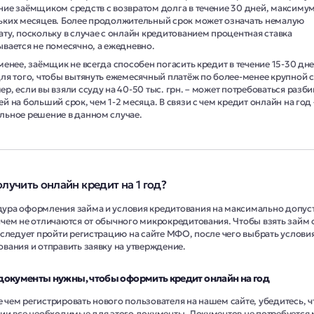
ние заёмщиком средств с возвратом долга в течение 30 дней, максимум
ьких месяцев. Более продолжительный срок может означать немалую
ату, поскольку в случае с онлайн кредитованием процентная ставка
ывается не помесячно, а ежедневно.
менее, заёмщик не всегда способен погасить кредит в течение 15-30 дне
для того, чтобы вытянуть ежемесячный платёж по более-менее крупной 
р, если вы взяли ссуду на 40-50 тыс. грн. – может потребоваться разби
й на больший срок, чем 1-2 месяца. В связи с чем кредит онлайн на год 
льное решение в данном случае.
олучить онлайн кредит на 1 год?
ура оформления займа и условия кредитования на максимально допу
ичем не отличаются от обычного микрокредитования. Чтобы взять займ
, следует пройти регистрацию на сайте МФО, после чего выбрать услови
ования и отправить заявку на утверждение.
документы нужны, чтобы оформить кредит онлайн на год
чем регистрировать нового пользователя на нашем сайте, убедитесь, чт
чии все необходимые для этого документы. Документов не потребуется 