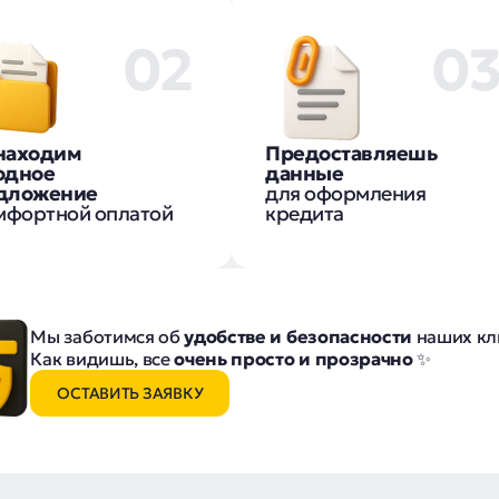
02
0
находим
Предоставляешь
одное
данные
дложение
для оформления
мфортной оплатой
кредита
Мы заботимся об
удобстве и безопасности
наших кл
Как видишь, все
очень просто и прозрачно
✨
ОСТАВИТЬ ЗАЯВКУ