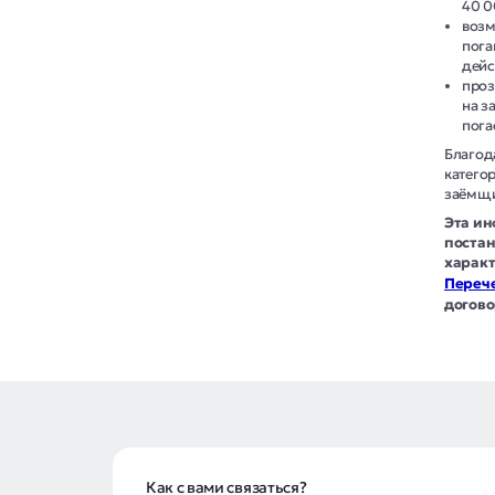
40 0
возм
пога
дейс
проз
на з
пога
Благод
катего
заёмщи
Эта ин
постан
характ
Перече
догово
Как с вами связаться?