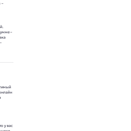
 –
й.
сумме –
вка
–
стимый
 онлайн
я
о у вас
много,