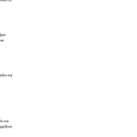
При
не
айм на
н на
удобно