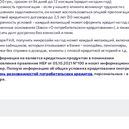
00 грн., сроком от 84 дней до 12 месяцев (кредит на один год);
ожность пролонгации – если у нашего клиента возникнут трудности с
шением задолженности, он может воспользоваться опцией пролонгац
твий кредитного договора до 2,5 лет (30 месяцев);
рачность условий – каждый желающий может оформить кредит на год 
аконных основаниях (Закон «О потребительском кредитовании»), а такж
сить долг досрочно без комиссий и пени.
аря FinX, получить микрозайм на год может каждый желающий, включа
рии заёмщиков, которым отказывают в банке – молодёжь, пенсионеры,
ки без справки о доходах, клиенты с плохой кредитной историей и т.д.
формация не является кредитным продуктом в понимании
овления правления НБУ от 05.10.2021 №100 и носит информацио
ер. Полную информацию об общих условиях кредитования смотри
нь разновидностей потребительских кредитов
, персональные – в
ре.