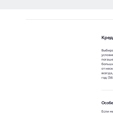
Креди
Выбира
услови
погаше
больши
от неск
всегда 
год (36
Особе
Если м