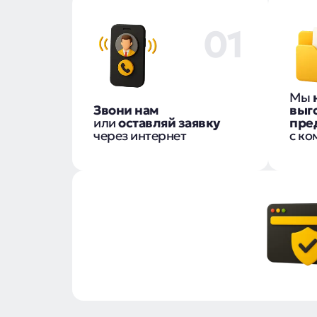
01
Мы
Звони нам
выг
или
оставляй заявку
пре
через интернет
с ко