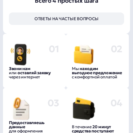
Всего 4 простых шага
ОТВЕТЫ НА ЧАСТЫЕ ВОПРОСЫ
01
02
Звони нам
Мы
находим
или
оставляй заявку
выгодное предложение
через интернет
с комфортной оплатой
03
04
Предоставляешь
данные
В течение
20 минут
для оформления
средства поступают