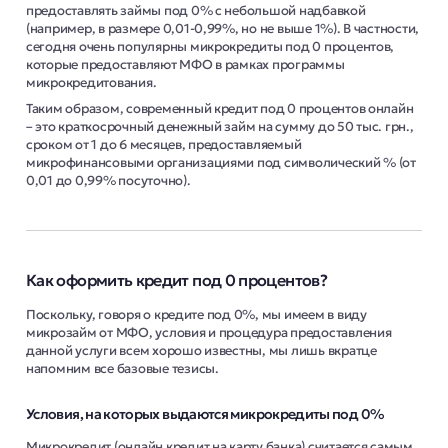
предоставлять займы под 0% с небольшой надбавкой
(например, в размере 0,01-0,99%, но не выше 1%). В частности,
сегодня очень популярны микрокредиты под 0 процентов,
которые предоставляют МФО в рамках программы
микрокредитования.
Таким образом, современный кредит под 0 процентов онлайн
– это краткосрочный денежный займ на сумму до 50 тыс. грн.,
сроком от 1 до 6 месяцев, предоставляемый
микрофинансовыми организациями под символический % (от
0,01 до 0,99% посуточно).
Как оформить кредит под 0 процентов?
Поскольку, говоря о кредите под 0%, мы имеем в виду
микрозайм от МФО, условия и процедура предоставления
данной услуги всем хорошо известны, мы лишь вкратце
напомним все базовые тезисы.
Условия, на которых выдаются микрокредиты под 0%
Микрокредит (онлайн кредит на карту банка) считается самым