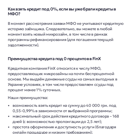
Как взять кредит под 0%, если вы уже брали кредиты в
МФО?
В момент рассмотрения заявки МФО не учитывают кредитную
историю заёмщика. Следовательно, вы можете в любой
момент взять новый микрозайм, в том числе в рамках
программы рефинансирования (для погашения текущей
задолженности).
Преимущества кредита под 0 процентов в FinX
Кредитная компания FinX относится к числу МФО,
предоставляющих микрозаймы на почти беспроцентной
основе. Мы выдаём денежные ссуды на самых выгодных в
Украине условиях, в том числе предоставляем ссуды под
процент менее 1% суточных.
Наши преимущества:
возможность взять кредит на сумму до 40 000 грн. под
0,55-0,99% в зависимости от выбранной программы;
максимальный срок действия кредитного договора – 168
дней (с возможностью пролонгации до 2,5 лет);
простота оформления и доступность услуги (благодаря
онлайн процедуре и низким требованиям);