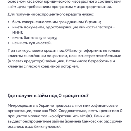
основном касаются юридического и возрастного соответствия
заёмщика требованиям программы микрокредитования.
Для получения беспроцентного кредита нужно:
быть совершеннолетним гражданином Украины;
иметь документы, удостоверяющие личность (паспорт +
ИНН);
иметь банковскую карту;
не иметь судимостей.
При таких условиях кредит под 0% могут оформить не только
клиенты с надёжным покрытием, но и менее респектабельные
(в глазах кредитора) заёмщики. В том числе безработные и
клиенты с плохой кредитной историей.
Где получить займ под 0 процентов?
Микрокредиты в Украине предоставляют микрофинансовые
организации, таки как FinX. Следовательно, взять кредит под 0
процентов можно только обратившись в МФО. Банки не
выдают беспроцентные займы (времена банковских рассрочек
остались в далёких нулевых).