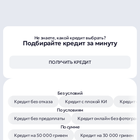
Не знаете, какой кредит выбрать?
Подбирайте кредит за минуту
ПОЛУЧИТЬ КРЕДИТ
Без условий
Кредит без отказа
Кредит с плохой КИ
Кредит с
По условиям
Кредит без предоплаты
Кредит онлайн без фотограф
По сумме
Кредит на 50 000 гривен
Кредит на 30 000 гривен