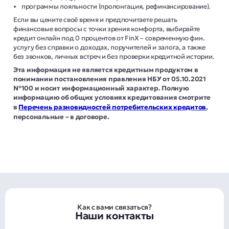
программы лояльности (пролонгация, рефинансирование).
Если вы цените своё время и предпочитаете решать
финансовые вопросы с точки зрения комфорта, выбирайте
кредит онлайн под 0 процентов от FinX – современную фин.
услугу без справки о доходах, поручителей и залога, а также
без звонков, личных встреч и без проверки кредитной истории.
Эта информация не является кредитным продуктом в
понимании постановления правления НБУ от 05.10.2021
№100 и носит информационный характер. Полную
информацию об общих условиях кредитования смотрите
в
Перечень разновидностей потребительских кредитов
,
персональные – в договоре.
Как с вами связаться?
Наши контакты