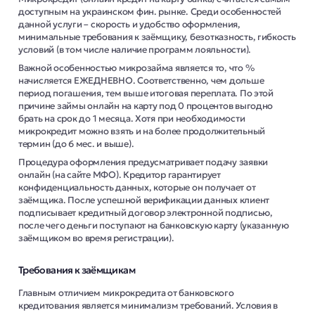
доступным на украинском фин. рынке. Среди особенностей
данной услуги – скорость и удобство оформления,
минимальные требования к заёмщику, безотказность, гибкость
условий (в том числе наличие программ лояльности).
Важной особенностью микрозайма является то, что %
начисляется ЕЖЕДНЕВНО. Соответственно, чем дольше
период погашения, тем выше итоговая переплата. По этой
причине займы онлайн на карту под 0 процентов выгодно
брать на срок до 1 месяца. Хотя при необходимости
микрокредит можно взять и на более продолжительный
термин (до 6 мес. и выше).
Процедура оформления предусматривает подачу заявки
онлайн (на сайте МФО). Кредитор гарантирует
конфиденциальность данных, которые он получает от
заёмщика. После успешной верификации данных клиент
подписывает кредитный договор электронной подписью,
после чего деньги поступают на банковскую карту (указанную
заёмщиком во время регистрации).
Требования к заёмщикам
Главным отличием микрокредита от банковского
кредитования является минимализм требований. Условия в