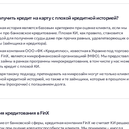
олучить кредит на карту с плохой кредитной историей?
ная история является базовым критерием при оценке клиента, если мы
м про банковское кредитование. Плохая КИ, как правило, становится
дой для получения ссуды даже при прочих равных, удовлетворяющих о
ы (заёмщика и кредитора).
ная компания ООО «ФК «Кредиплюс», известная в Украине под торгово
 FinX, является микрофинансовой организацией (МФО). Мы предостав
 займы в рамках программы микрокредитования, в том числе у нас мож
ть кредит с плохой КИ.
аря такому подходу, претендовать на микрозайм могут не только клиен
ной кредитной историей, но также и те заёмщики, которые в прошлом 
мы (просрочки) с погашением долга.
ия кредитования в FinX
чие от банковской сферы, кредитная компания FinX не считает КИ реш
ом при оценке кредитоспособности клиента. Мы понимаем – иногда