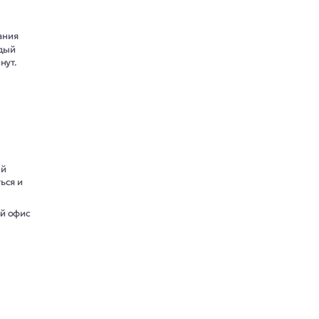
ания
ждый
нут.
ый
ься и
ий офис