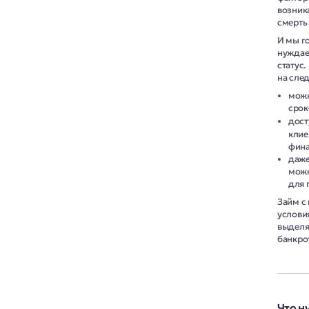
возник
смерть
И мы г
нуждае
статус
на сле
можн
срок
дост
клие
фина
даже
можн
для 
Займ с
услови
выделя
банкро
Что н