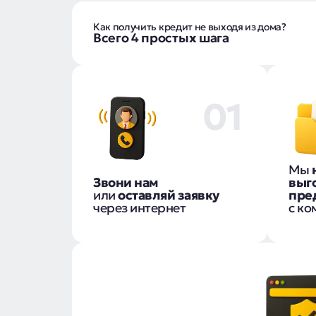
Как получить кредит не выходя из дома?
Всего 4 простых шага
01
Мы
Звони нам
выг
или
оставляй заявку
пре
через интернет
с ко