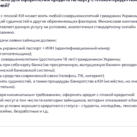
ией?
 с плохой КИ может взять любой совершеннолетний гражданин Украины
й судимостей и других обременяющих факторов. Финансовая компани
тавляет данную услугу на условиях, аналогичных стандартному онлайн
ованию.
дачи заявки заёмщик должен:
ь украинский паспорт + ИНН (идентификационный номер
гоплательщика);
 совершеннолетним (достигшим 18 лет) гражданином Украины;
ь при себе карту банка (не просроченную, выпущенную банком-резиде
инской банковской системы);
ь средства современной связи (телефон, ПК, интернет);
меть судимостей, а также процедуры банкротства в КИ (не жёстко, но оч
тельно).
аря минимальным требованиям, оформить кредит с плохой кредитной
ей могут в том числе те категории заёмщиков, которым отказывают в ба
ри условии хорошего кредитного статуса – студенты, молодёжь, пенсио
зяйки, безработные и т.д.