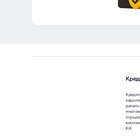
Кред
Кредит
задолж
делать 
многих
осущес
компан
КИ.