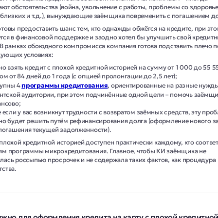
ают обстоятельства (война, увольнение с работы, проблемы со здоровь
 близких и т.д.), вынуждающие заёмщика повременить с погашением до
отовы предоставить шанс тем, кто однажды обжёгся на кредите, при это
тся в финансовой поддержке и заодно хотел бы улучшить свой кредит
. В рамках обоюдного компромисса компания готова подставить плечо
дующих условиях:
о взять кредит с плохой кредитной историей на сумму от 1 000 до 55 55
ом от 84 дней до 1 года (с опцией пролонгации до 2,5 лет);
упны 4
программы кредитования
, ориентированные на разные нужд
нтской аудитории, при этом подчинённые одной цели – помочь заёмщ
нсово;
 если у вас возникнут трудности с возвратом заёмных средств, эту про
о будет решить путём рефинансирования долга (оформление нового з
погашения текущей задолженности).
 плохой кредитной историей доступен практически каждому, кто соответ
ям программы микрокредитования. Главное, чтобы КИ заёмщика не
лась россыпью просрочек и не содержала таких фактов, как процедура
тства.
ужно для оформления кредита на карту с плохой кредитно