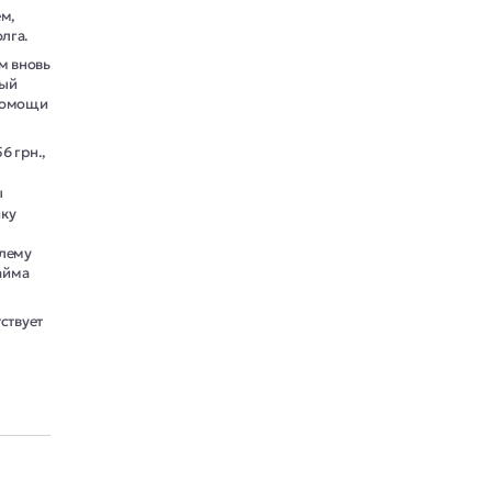
ем,
лга.
м вновь
ный
 помощи
6 грн.,
ы
ику
блему
айма
ствует
й