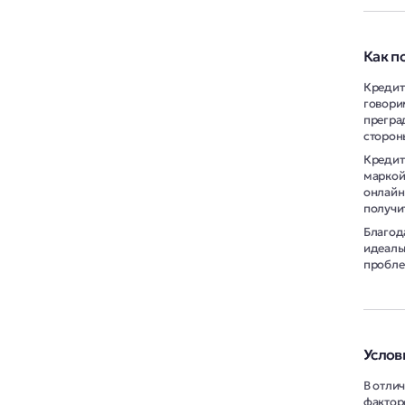
Как п
Кредит
говори
прегра
сторон
Кредит
маркой
онлайн
получи
Благод
идеаль
пробле
Услов
В отли
фактор