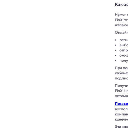
Как о
Нужен
FinX г
желающ
Онлайн
реги
выбо
отпр
ожид
полу
При по
кабине
подпис
Получи
FinX (
оптима
Погаси
воспол
компан
конечн
Эта ин