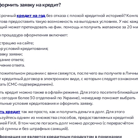
формить заявку на кредит?
 срочный
кредит на год
без отказа с плохой кредитной историей? Комп
отова предоставить такую возможность на выгодных условиях. У нас ка
ий может претендовать на фин. помощь и получить желаемое за 20 ми
 процедура оформления включает:
страцию на сайте;
р условий кредитования;
авку заявки;
ание ответа;
чение ответа.
ложительном решении с вами свяжутся, после чего вы получите в Личн
т кредитный договор в электронном виде, с которым следует ознакомит
ать (СМС-подтверждением).
ть кредит можно также в офлайн режиме. Для этого посетите ближайш
на сегодня более 30 отделений по Украине), менеджер поможет выбрать
льные условия кредитования и оформить заявку.
ть кредит
так же просто, как и получить деньги в долг. Для этого
ьзуйтесь одним из множества способов, предоставляемых кредитной
ией FinX. В том числе погасить долг можно досрочно (с перерасчётом
ой суммы и без штрафных санкций).
формация не является кредитным продуктом в понимании