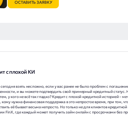
ОСТАВИТЬ ЗАЯВКУ
ит с плохой КИ
 сегодня взять несложно, если у вас ранее не было проблем с погашени
енности, и вы можете подтвердить свой примерный кредитный статус. 
тем, у кого не всё так гладко? Кредит с плохой кредитной историей – ме
, кому нужна финансовая поддержка в это непростое время, при том, чт
твить её бывает весьма непросто. Но только не для клиентов кредитной
ии FinX, где каждый может получить займ онлайн с просрочками без п