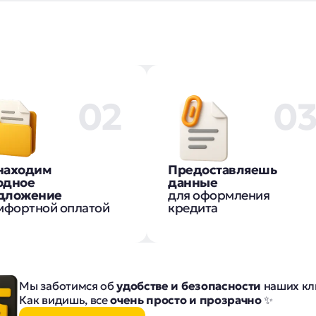
02
0
находим
Предоставляешь
одное
данные
дложение
для оформления
мфортной оплатой
кредита
Мы заботимся об
удобстве и безопасности
наших кл
Как видишь, все
очень просто и прозрачно
✨