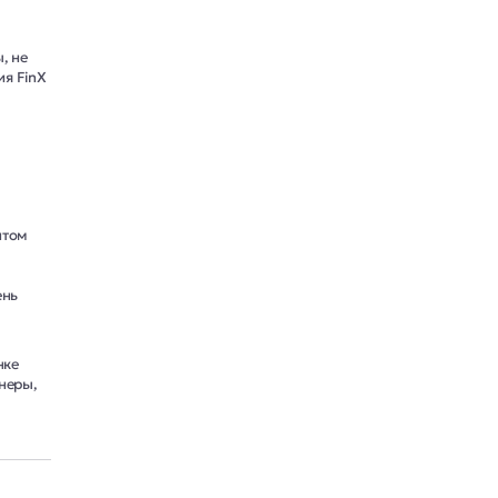
, не
я FinX
нтом
ень
нке
неры,