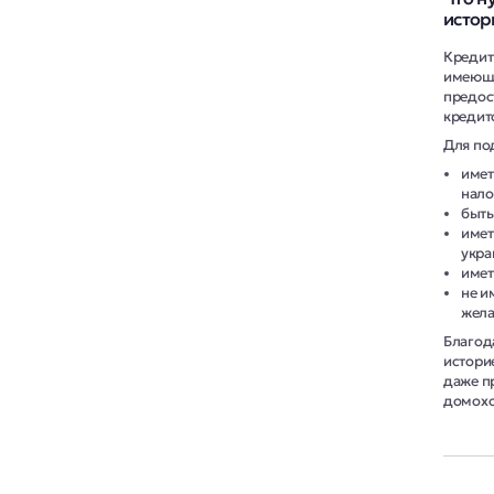
истор
Кредит
имеющи
предос
кредит
Для по
имет
нало
быть
имет
укра
имет
не и
жела
Благод
истори
даже п
домохо