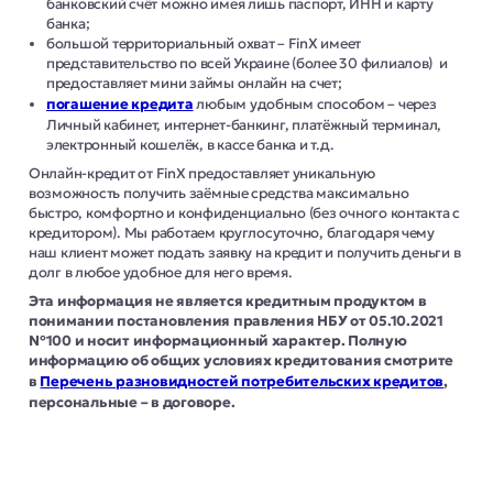
банковский счёт можно имея лишь паспорт, ИНН и карту
банка;
большой территориальный охват – FinX имеет
представительство по всей Украине (более 30 филиалов) и
предоставляет мини займы онлайн на счет;
погашение кредита
любым удобным способом – через
Личный кабинет, интернет-банкинг, платёжный терминал,
электронный кошелёк, в кассе банка и т.д.
Онлайн-кредит от FinX предоставляет уникальную
возможность получить заёмные средства максимально
быстро, комфортно и конфиденциально (без очного контакта с
кредитором). Мы работаем круглосуточно, благодаря чему
наш клиент может подать заявку на кредит и получить деньги в
долг в любое удобное для него время.
Эта информация не является кредитным продуктом в
понимании постановления правления НБУ от 05.10.2021
№100 и носит информационный характер. Полную
информацию об общих условиях кредитования смотрите
в
Перечень разновидностей потребительских кредитов
,
персональные – в договоре.