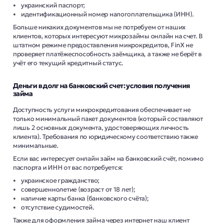
украинский паспорт;
идентификационный номер налогоплательщика (ИНН).
Больше никаких документов мы не потребуем от наших
клиентов, которых интересуют микрозаймы онлайн на счет. В
штатном режиме предоставления микрокредитов, FinX не
проверяет платёжеспособность заёмщика, а также не берёт в
учёт его текущий кредитный статус.
Деньги в долг на банковский счет: условия получения
займа
Доступность услуги микрокредитования обеспечивает не
только минимальный пакет документов (который составляют
лишь 2 основных документа, удостоверяющих личность
клиента). Требования по юридическому соответствию также
минимальные.
Если вас интересует онлайн займ на банковский счёт, помимо
паспорта и ИНН от вас потребуется:
украинское гражданство;
совершеннолетие (возраст от 18 лет);
наличие карты банка (банковского счёта);
отсутствие судимостей.
Также для оформления займа через интернет наш клиент