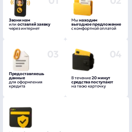
01
02
Звони нам
Мы
находим
или
оставляй заявку
выгодное предложение
через интернет
с комфортной оплатой
03
04
Предоставляешь
данные
В течение
20 минут
для оформления
средства поступают
кредита
на твою карточку