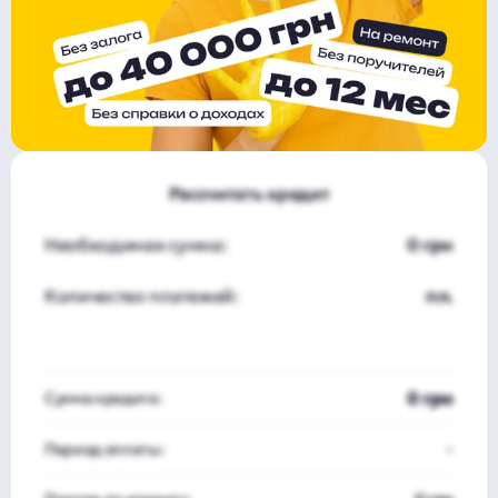
Рассчитать кредит
Необходимая сумма:
0 грн
Количество платежей:
пл.
0 грн
Сумма кредита:
Период оплаты:
-