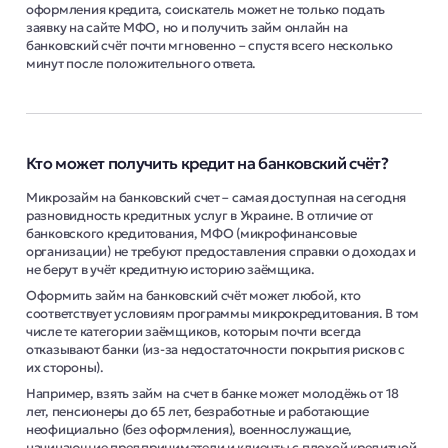
оформления кредита, соискатель может не только подать
заявку на сайте МФО, но и получить займ онлайн на
банковский счёт почти мгновенно – спустя всего несколько
минут после положительного ответа.
Кто может получить кредит на банковский счёт?
Микрозайм на банковский счет – самая доступная на сегодня
разновидность кредитных услуг в Украине. В отличие от
банковского кредитования, МФО (микрофинансовые
организации) не требуют предоставления справки о доходах и
не берут в учёт кредитную историю заёмщика.
Оформить займ на банковский счёт может любой, кто
соответствует условиям программы микрокредитования. В том
числе те категории заёмщиков, которым почти всегда
отказывают банки (из-за недостаточности покрытия рисков с
их стороны).
Например, взять займ на счет в банке может молодёжь от 18
лет, пенсионеры до 65 лет, безработные и работающие
неофициально (без оформления), военнослужащие,
начинающие предприниматели и клиенты с плохой кредитной