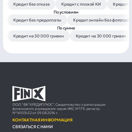
Кредит без отказа
Кредит с плохой КИ
Кредит с
По условиям
Кредит без предоплаты
Кредит онлайн без фотограф
По сумме
Кредит на 50 000 гривен
Кредит на 30 000 гривен
ООО "ФК"КРЕДИПЛЮС". Свидетельство о регистрации
финансового учреждения: серия ИКС №179, регистр.
№16103432 от 09.08.2016 г.
КОНТАКТНАЯ ИНФОРМАЦИЯ
СВЯЗАТЬСЯ С НАМИ