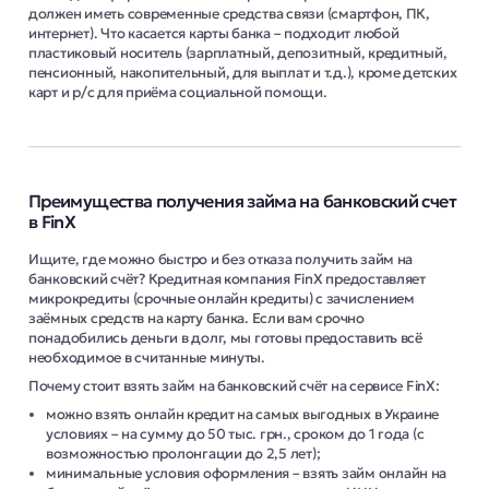
должен иметь современные средства связи (смартфон, ПК,
интернет). Что касается карты банка – подходит любой
пластиковый носитель (зарплатный, депозитный, кредитный,
пенсионный, накопительный, для выплат и т.д.), кроме детских
карт и р/с для приёма социальной помощи.
Преимущества получения займа на банковский счет
в FinX
Ищите, где можно быстро и без отказа получить займ на
банковский счёт? Кредитная компания FinX предоставляет
микрокредиты (срочные онлайн кредиты) с зачислением
заёмных средств на карту банка. Если вам срочно
понадобились деньги в долг, мы готовы предоставить всё
необходимое в считанные минуты.
Почему стоит взять займ на банковский счёт на сервисе FinX:
можно взять онлайн кредит на самых выгодных в Украине
условиях – на сумму до 50 тыс. грн., сроком до 1 года (с
возможностью пролонгации до 2,5 лет);
минимальные условия оформления – взять займ онлайн на