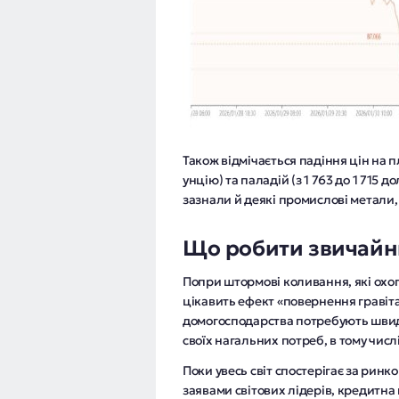
Також відмічається падіння цін на п
унцію) та паладій (з 1 763 до 1 715
зазнали й деякі промислові метали,
Що робити звичайн
Попри штормові коливання, які охо
цікавить ефект «повернення гравіта
домогосподарства потребують швид
своїх нагальних потреб, в тому числ
Поки увесь світ спостерігає за ри
заявами світових лідерів, кредитна