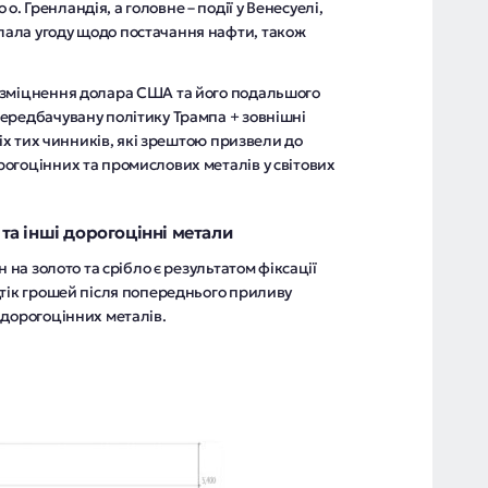
о. Гренландія, а головне – події у Венесуелі,
клала угоду щодо постачання нафти, також
 зміцнення долара США та його подальшого
ередбачувану політику Трампа + зовнішні
сіх тих чинників, які зрештою призвели до
огоцінних та промислових металів у світових
 та інші дорогоцінні метали
н на золото та срібло є результатом фіксації
дтік грошей після попереднього приливу
 дорогоцінних металів.