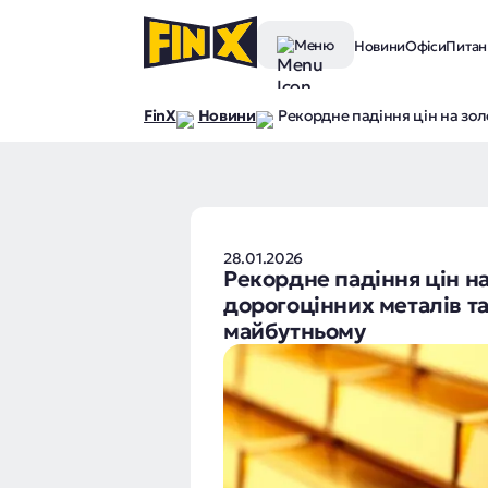
Меню
Новини
Офіси
Питанн
FinX
Новини
Рекордне падіння цін на зол
28.01.2026
Рекордне падіння цін на
дорогоцінних металів т
майбутньому