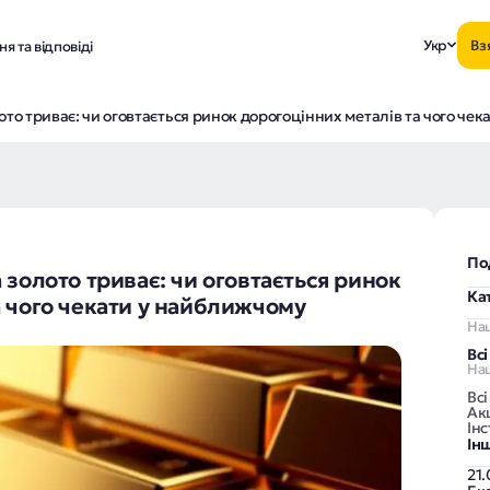
Укр
Вз
я та відповіді
ото триває: чи оговтається ринок дорогоцінних металів та чого ч
По
 золото триває: чи оговтається ринок
Ка
а чого чекати у найближчому
На
Вс
Наш
Всі
Акц
Інс
Ін
21