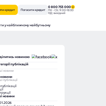
0 800 753 000
яти кредит
Погасити кредит
ПН - СБ: 9:00-18:00
НД: вихідний
екати у найближчому майбутньому
ділитись новиною
тегорії публікацій
ші новини
і новини
і публікації
 публікації
ії
трукції
ші новини
.01.2026