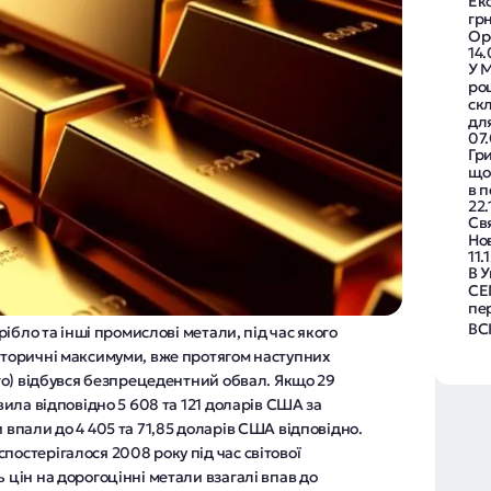
Ек
грн
Op
14
У М
ро
ск
дл
07
Гр
що 
в 
22.
Св
Нов
11.
В У
СЕ
пе
ВС
срібло та інші промислові метали, під час якого
історичні максимуми, вже протягом наступних
того) відбувся безпрецедентний обвал. Якщо 29
овила відповідно 5 608 та 121 доларів США за
 впали до 4 405 та 71,85 доларів США відповідно.
постерігалося 2008 року під час світової
 цін на дорогоцінні метали взагалі впав до