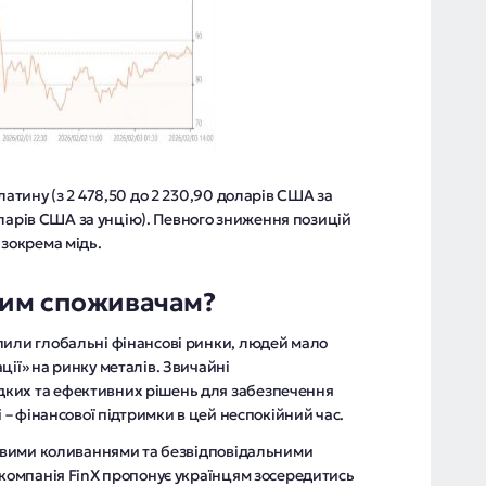
латину (з 2 478,50 до 2 230,90 доларів США за
 доларів США за унцію). Певного зниження позицій
 зокрема мідь.
им споживачам?
пили глобальні фінансові ринки, людей мало
ції» на ринку металів. Звичайні
ких та ефективних рішень для забезпечення
і – фінансової підтримки в цей неспокійний час.
нковими коливаннями та безвідповідальними
 компанія FinX пропонує українцям зосередитись