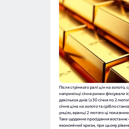
Після стрімкого ралі цін на золото, 
наприкінці січня ринки фіксували 
декількох днів (з 30 січня по 2 лю
січня ціна на золото та срібло стан
унцію, вранці 2 лютого ці показники
Таке щоденне просідання востаннє с
економічної кризи, при цьому рівень