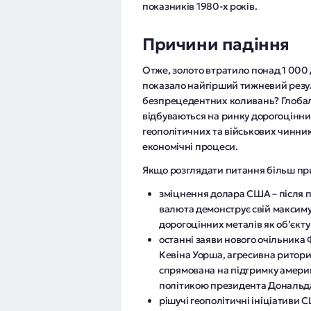
показників 1980-х років.
Причини падіння
Отже, золото втратило понад 1 000 
показало найгірший тижневий резуль
безпрецедентних коливань? Глобал
відбуваються на ринку дорогоцінни
геополітичних та військових чинник
економічні процеси.
Якщо розглядати питання більш при
зміцнення долара США – після п
валюта демонструє свій максимум
дорогоцінних металів як об’єкту
останні заяви нового очільника
Кевіна Уорша, агресивна ритори
спрямована на підтримку амери
політикою президента Дональд
рішучі геополітичні ініціативи 