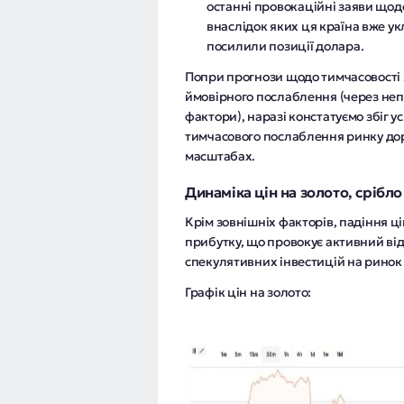
останні провокаційні заяви щодо 
внаслідок яких ця країна вже у
посилили позиції долара.
Попри прогнози щодо тимчасовості
ймовірного послаблення (через неп
фактори), наразі констатуємо збіг у
тимчасового послаблення ринку дор
масштабах.
Динаміка цін на золото, срібло
Крім зовнішніх факторів, падіння ці
прибутку, що провокує активний ві
спекулятивних інвестицій на ринок
Графік цін на золото: