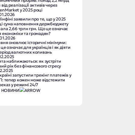
ономічний прорив: понад 2,2 млрд
 від реалізації активів через
enMarket у 2025 році
.01.2026
інфіні заявили про те, що у 2025
ці сума наповнення держбюджету
лала 2,66 трлн грн. Що це означає
я економіки та громадян?
.01.2026
ивня оновлює історичні мінімуми:
це означає для українців і як діяти
період валютних коливань
12.2025
ята наближаються: як зустріти
ий рік без фінансового стресу
12.2025
країні запустили трекінг платежів у
П: тепер кожен може відстежити
реказ у режимі 24/7
І НОВИНИ