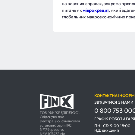
на власних справах, зокрема пропо
питань як
мікрокредит
, який здате
глобальних макроекономічних пока
КОНТАКТНА ІНФОРМ
ЗВ'ЯЗАТИСЯ З НАМИ
0 800 753 00
ТОВ "ФК"КРЕДІПЛЮС".
Свідоцтво про
ГРАФІК РОБОТИ ГАРЯ
реєстрацію фінансової
установи: серія ІКС
ПН - СБ: 9:00-18:00
№179, реєстр.
НД: вихідний
№16103432 від