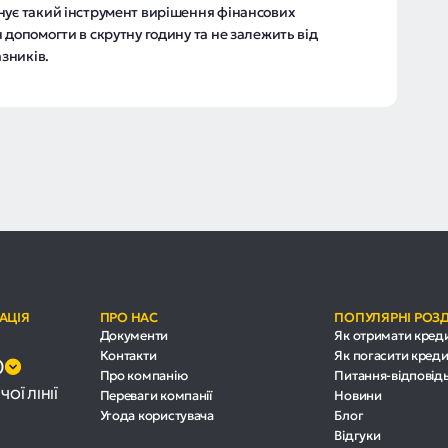
нує такий інструмент вирішення фінансових
н допомогти в скрутну годину та не залежить від
зників.
АЦІЯ
ПРО НАС
ПОПУЛЯРНІ РОЗ
Документи
Як отримати кред
Контакти
Як погасити креди
0
Про компанію
Питання-відповід
ЧОЇ ЛІНІЇ
Переваги компанії
Новини
Угода користувача
Блог
Відгуки