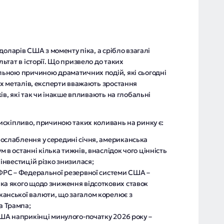
доларів США з моменту піка, а срібло взагалі
тат в історії. Що призвело до таких
ьною причиною драматичних подій, які сьогодні
х металів, експерти вважають зростання
ів, які так чи інакше впливають на глобальні
скіпливо, причиною таких коливань на ринку є:
ослаблення у середині січня, американська
 в останні кілька тижнів, внаслідок чого цінність
 інвестицій різко знизилася;
 ФРС – Федеральної резервної системи США –
ка якого щодо зниження відсоткових ставок
канської валюти, що загалом корелює з
а Трампа;
США наприкінці минулого-початку 2026 року –