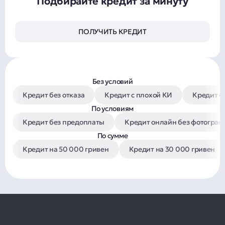
Подбирайте кредит за минуту
ПОЛУЧИТЬ КРЕДИТ
Без условий
Кредит без отказа
Кредит с плохой КИ
Кредит с
По условиям
Кредит без предоплаты
Кредит онлайн без фотограф
По сумме
Кредит на 50 000 гривен
Кредит на 30 000 гривен