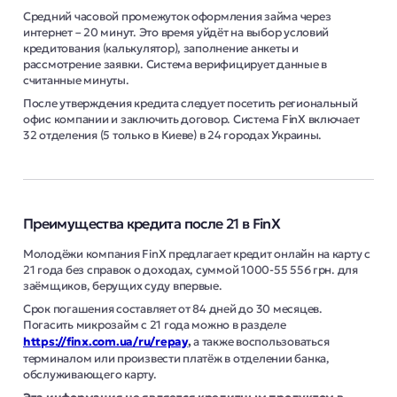
Средний часовой промежуток оформления займа через
интернет – 20 минут. Это время уйдёт на выбор условий
кредитования (калькулятор), заполнение анкеты и
рассмотрение заявки. Система верифицирует данные в
считанные минуты.
После утверждения кредита следует посетить региональный
офис компании и заключить договор. Система FinX включает
32 отделения
(5 только в Киеве) в
24 городах
Украины.
Преимущества кредита после 21 в FinX
Молодёжи компания FinX предлагает кредит онлайн на карту с
21 года без справок о доходах, суммой 1000-55 556 грн. для
заёмщиков, берущих суду впервые.
Срок погашения составляет от 84 дней до 30 месяцев.
Погасить микрозайм с 21 года можно в разделе
https://finx.com.ua/ru/repay
,
а также воспользоваться
терминалом или произвести платёж в отделении банка,
обслуживающего карту.