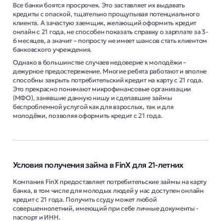
Все банки боятся просрочек. Это заставляет их выдавать
кредиты с опаской, тщательно прощупывая потенциального
клиента. А зачастую заемщик, желающий оформить кредит
онлайн с 21 года, не способен показать справку о зарплате за 3-
6 месяцев, а значит – попросту не имеет шансов стать клиентом
банковского учреждения.
Однако в большинстве случаев недоверие к молодёжи –
дежурное предостережение. Многие ребята работают и вполне
способны закрыть потребительский кредит на карту с 21 года.
Это прекрасно понимают микрофинансовые организации
(МФО), занявшие данную нишу и сделавшие займы
беспроблемной услугой как для взрослых, так и для
молодёжи, позволяя оформить кредит с 21 года.
Условия получения займа в FinX для 21-летних
Компания FinX предоставляет потребительские займы на карту
банка, в том числе для молодых людей у нас доступен онлайн
кредит с 21 года. Получить ссуду может любой
совершеннолетний, имеющий при себе личные документы -
паспорт и ИНН.