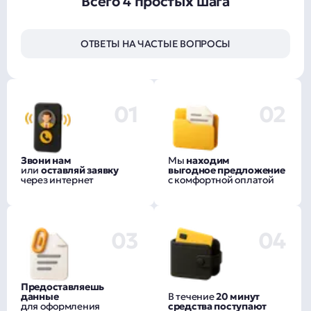
Всего 4 простых шага
ОТВЕТЫ НА ЧАСТЫЕ ВОПРОСЫ
01
02
Звони нам
Мы
находим
или
оставляй заявку
выгодное предложение
через интернет
с комфортной оплатой
03
04
Предоставляешь
данные
В течение
20 минут
для оформления
средства поступают