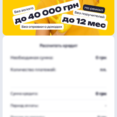
Рассчитать кредит
Необходимая сумма:
0 грн
Количество платежей:
пл.
0 грн
Сумма кредита:
Период оплаты:
-