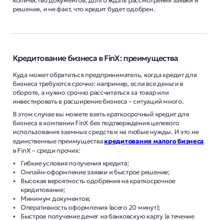
количество документов, долго ждать рассмотрения заявки и
решения, и не факт, что кредит будет одобрен.
Кредитование бизнеса в FinX: преимущества
Куда может обратиться предприниматель, когда кредит для
бизнеса требуются срочно: например, если все деньги в
обороте, а нужно срочно рассчитаться за товар или
инвестировать в расширение бизнеса – ситуаций много.
В этом случае вы можете взять краткосрочный кредит для
бизнеса в компании FinX без подтверждения целевого
использования заемных средств и на любые нужды. И это не
единственные преимущества
кредитования малого бизнеса
в FinX – среди прочих:
Гибкие условия получения кредита;
Онлайн-оформление заявки и быстрое решение;
Высокая вероятность одобрения на краткосрочное
кредитование;
Минимум документов;
Оперативность оформления (всего 20 минут);
Быстрое получение денег на банковскую карту (в течение