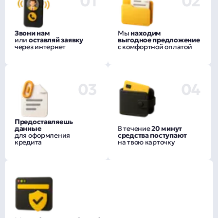
01
02
Звони нам
Мы
находим
или
оставляй заявку
выгодное предложение
через интернет
с комфортной оплатой
03
04
Предоставляешь
данные
В течение
20 минут
для оформления
средства поступают
кредита
на твою карточку