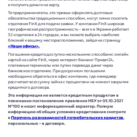
и получить деньги на карту.
Те предприниматели, кто привык оформлять долговые
обязательства традиционным способом, могут лично посетить
отделение FinX для подачи заявки. У компании FinX широкая
географическая распространенность – всего в Украине работает
32 отделения
в
24 городах
, и вы можете выбрать наиболее
близкий к вашему месторасположению, зайдя на страницу
«Наши офисы».
Погашение кредита доступно несколькими способами: онлайн
картой на сайте FinX, через интернет-банкинг Приват24,
платежные терминалы или путем перевода денег через
банковское отделение. При досрочном погашении
необходимо обратиться в офис компании, где менеджер
рассчитает всю сумму займа с процентами на момент закрытия
кредитного договора.
Эта информация не является кредитным продуктом в
понимании постановления правления НБУ от 05.10.2021
№100 и носит информационный характер. Полную
информацию об общих условиях кредитования смотрите
в
Перечень разновидностей потребительских кредитов
,
персональные – в договоре.