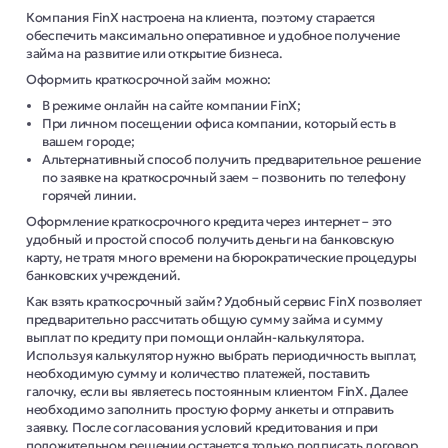
Компания FinX настроена на клиента, поэтому старается
обеспечить максимально оперативное и удобное получение
займа на развитие или открытие бизнеса.
Оформить краткосрочной займ можно:
В режиме онлайн на сайте компании FinX;
При личном посещении офиса компании, который есть в
вашем городе;
Альтернативный способ получить предварительное решение
по заявке на краткосрочный заем – позвонить по телефону
горячей линии.
Оформление краткосрочного кредита через интернет – это
удобный и простой способ получить деньги на банковскую
карту, не тратя много времени на бюрократические процедуры
банковских учреждений.
Как взять краткосрочный займ? Удобный сервис FinX позволяет
предварительно рассчитать общую сумму займа и сумму
выплат по кредиту при помощи онлайн-калькулятора.
Используя калькулятор нужно выбрать периодичность выплат,
необходимую сумму и количество платежей, поставить
галочку, если вы являетесь постоянным клиентом FinX. Далее
необходимо заполнить простую форму анкеты и отправить
заявку. После согласования условий кредитования и при
положительном решении останется только подписать договор