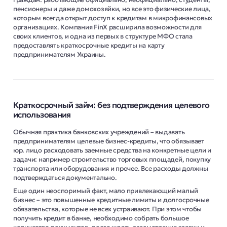
пенсионеры и даже домохозяйки, но все это физические лица,
которым всегда открыт доступ к кредитам в микрофинансовых
организациях. Компания FinX расширила возможности для
своих клиентов, и одна из первых в структуре МФО стала
предоставлять краткосрочные кредиты на карту
предпринимателям Украины.
Краткосрочный займ: без подтверждения целевого
использования
Обычная практика банковских учреждений – выдавать
предпринимателям целевые бизнес-кредиты, что обязывает
юр. лицо расходовать заемные средства на конкретные цели и
задачи: например строительство торговых площадей, покупку
транспорта или оборудования и прочее. Все расходы должны
подтверждаться документально.
Еще один неоспоримый факт, мало привлекающий малый
бизнес – это повышенные кредитные лимиты и долгосрочные
обязательства, которые не всех устраивают. При этом чтобы
получить кредит в банке, необходимо собрать большое