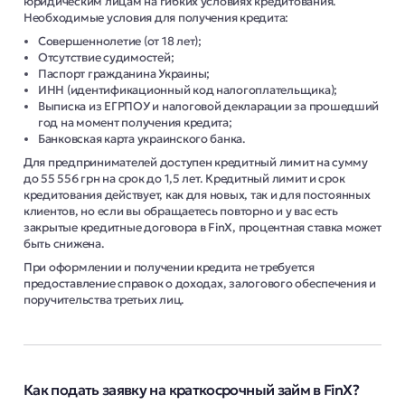
юридическим лицам на гибких условиях кредитования.
Необходимые условия для получения кредита:
Совершеннолетие (от 18 лет);
Отсутствие судимостей;
Паспорт гражданина Украины;
ИНН (идентификационный код налогоплательщика);
Выписка из ЕГРПОУ и налоговой декларации за прошедший
год на момент получения кредита;
Банковская карта украинского банка.
Для предпринимателей доступен кредитный лимит на сумму
до 55 556 грн на срок до 1,5 лет. Кредитный лимит и срок
кредитования действует, как для новых, так и для постоянных
клиентов, но если вы обращаетесь повторно и у вас есть
закрытые кредитные договора в FinX, процентная ставка может
быть снижена.
При оформлении и получении кредита не требуется
предоставление справок о доходах, залогового обеспечения и
поручительства третьих лиц.
Как подать заявку на краткосрочный займ в FinX?