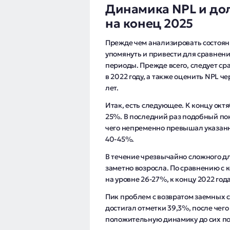
Динамика NPL и до
на конец 2025
Прежде чем анализировать состоян
упомянуть и привести для сравнен
периоды. Прежде всего, следует ср
в 2022 году, а также оценить NPL ч
лет.
Итак, есть следующее. К концу октя
25%. В последний раз подобный пок
чего непременно превышал указанн
40-45%.
В течение чрезвычайно сложного д
заметно возросла. По сравнению с 
на уровне 26-27%, к концу 2022 год
Пик проблем с возвратом заемных 
достигал отметки 39,3%, после чег
положительную динамику до сих по