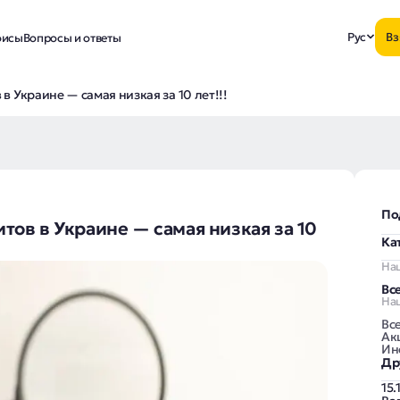
Рус
Вз
исы
Вопросы и ответы
 Украине — самая низкая за 10 лет!!!
По
ов в Украине — самая низкая за 10
Ка
На
Вс
На
Вс
Ак
Ин
Др
15.