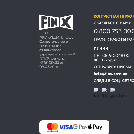
КОНТАКТНАЯ ИНФО
СВЯЗАТЬСЯ С НАМИ
0 800 753 00
ООО
"ФК"КРЕДИПЛЮС".
ГРАФИК РАБОТЫ ГО
Свидетельство о
регистрации
ЛИНИИ
финансового
учреждения: серия ИКС
ПН - СБ: 9:00-18:00
№179, регистр.
ВС: Выходной
№16103432 от
ОТПРАВИТЬ ПИСЬМ
09.08.2016 г.
help@finx.com.ua
СЛЕДИ В СОЦ. СЕТЯ