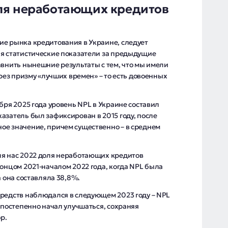
ля неработающих кредитов
ие рынка кредитования в Украине, следует
ия статистические показатели за предыдущие
авнить нынешние результаты с тем, что мы имели
ерез призму «лучших времен» – то есть довоенных
бря 2025 года уровень NPL в Украине составил
азатель был зафиксирован в 2015 году, после
ое значение, причем существенно – в среднем
ля нас 2022 доля неработающих кредитов
концом 2021-началом 2022 года, когда NPL была
а она составляла 38,8%.
средств наблюдался в следующем 2023 году – NPL
о постепенно начал улучшаться, сохраняя
р.