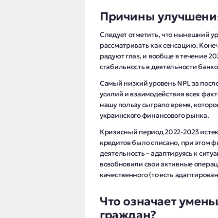
Причины улучшени
Следует отметить, что нынешний у
рассматривать как сенсацию. Коне
радуют глаз, и вообще в течение 
стабильность в деятельности банков
Самый низкий уровень NPL за после
усилий и взаимодействия всех факт
нашу пользу сыграло время, котор
украинского финансового рынка.
Кризисный период 2022-2023 исте
кредитов было списано, при этом 
деятельность – адаптируясь к ситу
возобновили свои активные опера
качественного (то есть адаптирова
Что означает умен
граждан?