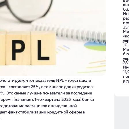
Ва
вы
03.
Ин
ра
пр
25
Ми
«ко
ук
10
Ми
бю
ук
28
Ин
11,
по
нстатируем, что показатель NPL – то есть доля
ВС
 – составляет 25%, в том числе доля кредитов
8%. Это самые лучшие показатели за последние
 время (начиная с 1-го квартала 2025 года) банки
кредитование заемщиков с неидеальной
дает факт стабилизации кредитной сферы в
.