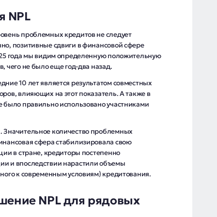
я NPL
ровень проблемных кредитов не следует
чно, позитивные сдвиги в финансовой сфере
2025 года мы видим определенную положительную
, чего не было еще год-два назад.
дние 10 лет является результатом совместных
оров, влияющих на этот показатель. А также в
ое было правильно использовано участниками
к. Значительное количество проблемных
финансовая сфера стабилизировала свою
ации в стране, кредиторы постепенно
ции и впоследствии нарастили объемы
нного к современным условиям) кредитования.
ьшение NPL для рядовых