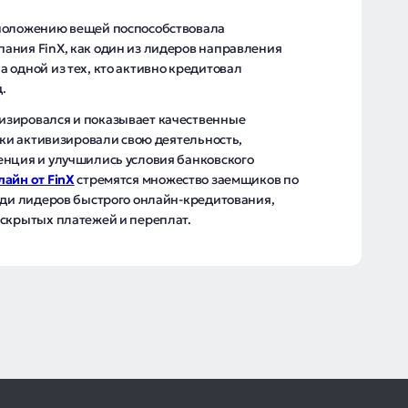
 положению вещей поспособствовала
ания FinX, как один из лидеров направления
 одной из тех, кто активно кредитовал
.
изировался и показывает качественные
анки активизировали свою деятельность,
енция и улучшились условия банковского
лайн от FinX
стремятся множество заемщиков по
еди лидеров быстрого онлайн-кредитования,
 скрытых платежей и переплат.