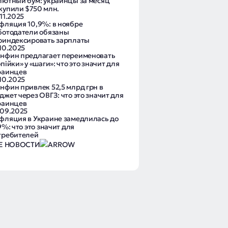
лютный бум: украинцы за месяц
купили $750 млн.
11.2025
фляция 10,9%: в ноябре
ботодатели обязаны
оиндексировать зарплаты
.10.2025
нфин предлагает переименовать
пійки» у «шаги»: что это значит для
раинцев
.10.2025
нфин привлек 52,5 млрд грн в
джет через ОВГЗ: что это значит для
раинцев
.09.2025
фляция в Украине замедлилась до
9%: что это значит для
требителей
Е НОВОСТИ