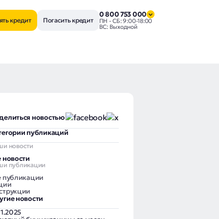
0 800 753 000
ять кредит
Погасить кредит
ПН - СБ: 9:00-18:00
ВС: Выходной
делиться новостью
тегории публикаций
ши новости
е новости
ши публикации
е публикации
ции
струкции
угие новости
11.2025