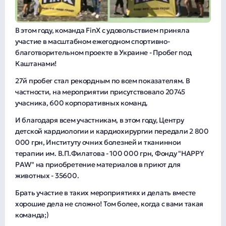
В этом году, команда FinX с удовольствием приняла
участие в масштабном ежегодном спортивно-
благотворительном проекте в Украине - Пробег под
Каштанами!
27й пробег стал рекордным по всем показателям. В
частности, на мероприятии присутствовало 20745
учасника, 600 корпоративных команд.
И благодаря всем участникам, в этом году, Центру
детской кардиологии и кардиохирургии передали 2 800
000 грн, Институту очних болезней и тканиннои
терапии им. В.П.Филатова - 100 000 грн, Фонду "HAPPY
PAW" на приобретение материалов в приют для
животных - 35600.
Брать участие в таких мероприятиях и делать вместе
хорошие дела не сложно! Том более, когда с вами такая
команда;)