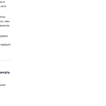
х в
 все
ймы
е, чем
 анализ
нужен
 кредит
ничать
ание