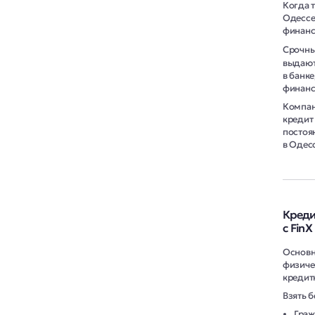
Когда 
Одессе
финанс
Срочны
выдают
в банк
финанс
Компан
кредит 
постоя
в Одесс
Креди
с FinX
Основн
физиче
кредит
Взять 
Граж