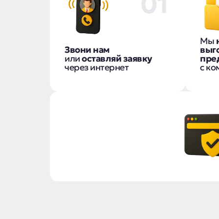
01
Мы
Звони нам
выг
или
оставляй заявку
пре
через интернет
с ко