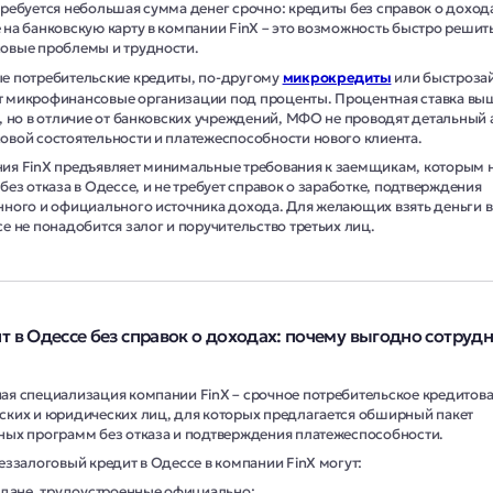
требуется небольшая сумма денег срочно: кредиты без справок о дохода
 на банковскую карту в компании FinX – это возможность быстро решить
овые проблемы и трудности.
е потребительские кредиты, по-другому
микрокредиты
или быстроза
 микрофинансовые организации под проценты. Процентная ставка выш
е, но в отличие от банковских учреждений, МФО не проводят детальный
овой состоятельности и платежеспособности нового клиента.
ия FinX предъявляет минимальные требования к заемщикам, которым 
без отказа в Одессе, и не требует справок о заработке, подтверждения
нного и официального источника дохода. Для желающих взять деньги в
е не понадобится залог и поручительство третьих лиц.
т в Одессе без справок о доходах: почему выгодно сотруд
ая специализация компании FinX – срочное потребительское кредитов
ских и юридических лиц, для которых предлагается обширный пакет
ных программ без отказа и подтверждения платежеспособности.
беззалоговый кредит в Одессе в компании FinX могут:
дане, трудоустроенные официально;