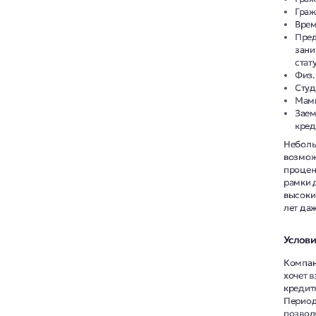
Граж
Врем
Пред
зани
стат
Физ.
Студ
Мамы
Заем
кред
Неболь
возмож
процен
рамки 
высоки
лет да
Услови
Компан
хочет 
кредитн
Период
позвол