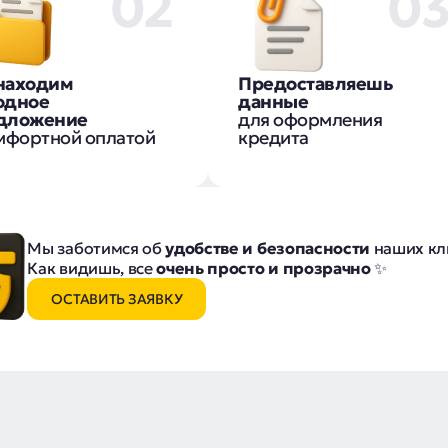
02
0
находим
Предоставляешь
одное
данные
дложение
для оформления
мфортной оплатой
кредита
Мы заботимся об
удобстве и безопасности
наших кл
Как видишь, все
очень просто и прозрачно
✨
ОСТАВИТЬ ЗАЯВКУ