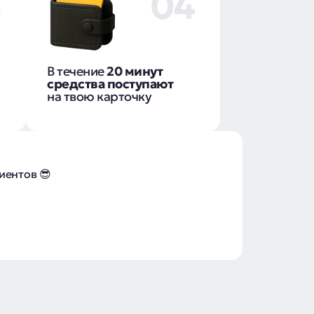
3
04
В течение
20 минут
средства поступают
на твою карточку
иентов 😎