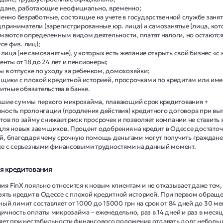
дане, работающие неофициально, временно;
енно безработные, состоящие на учете в государственной службе занят
приниматели (зарегистрированные юр. лица) и самозанятые (лица, ко
маются определенным видом деятельности, платят налоги, но остаются
усе физ. лиц);
 лица (не самозанятые), у которых есть желание открыть свой бизнес «с 
енты от 18 до 24 лет и пенсионеры;
 в отпуске по уходу за ребенком, домохозяйки;
щики с плохой кредитной историей, просрочками по кредитам или и
итные обязательства в банке.
шие суммы первого микрозайма, плавающий срок кредитования +
ность пролонгации (продления действия) кредитного договора при вы
тов по займу снижает риск просрочек и позволяет компании не ставить 
для новых заемщиков. Процент одобрения на кредит в Одессе достато
й, благодаря чему срочную помощь деньгами могут получить граждане 
же с серьезными финансовыми трудностями на данный момент.
я кредитования
ия FinX лояльно относится к новым клиентам и не отказывает даже тем,
взять кредит в Одессе с плохой кредитной историей. При первом обращ
ый лимит составляет от 1000 до 15000 грн на срок от 84 дней до 30 ме
ичность оплаты микрозайма – еженедельно, раз в 14 дней и раз в месяц
яет при нестабильности финансового положения отдавать долг небол