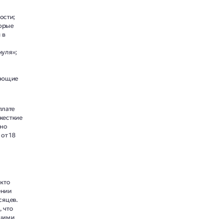
ости;
торые
 в
нуля»;
меющие
плате
жесткие
чно
от 18
 кто
ении
сяцев.
, что
ьшими