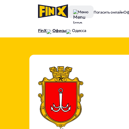
Меню
Погасить онлайн
Оф
FinX
Офисы
Одесса