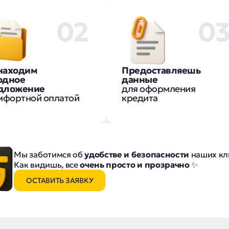
02
0
находим
Предоставляешь
одное
данные
дложение
для оформления
мфортной оплатой
кредита
Мы заботимся об
удобстве и безопасности
наших кл
Как видишь, все
очень просто и прозрачно
✨
ОСТАВИТЬ ЗАЯВКУ