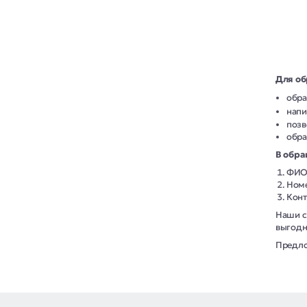
Для об
обра
напи
позв
обра
В обр
ФИ
Номе
Конт
Наши с
выгодн
Предло