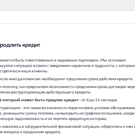
продлить кредит
тремится быть ответственным и надежным партнером. Мы осознаем
шуюся ситуацию в связи с введением карантина и трудности, с которы
встретиться наши клиенты.
числе иногда клиентам необходимо продление срока действия кредита.
 поэтому, мы предлагаем возможность продления срока договора чер
ение реструктуризации действующего кредита.
а который может быть продлен кредит
- от 6 до 24 месяцев.
ктуризация - это также возможность пересмотреть условия обслуживан
а, уменьшить сумму платежа, не выходить из графика погашения, закры
ченную задолженность и не портить кредитную историю.
ы оказались в затруднительной финансовой ситуации, обратитесь к нам 
я вопроса о продлении кредита.