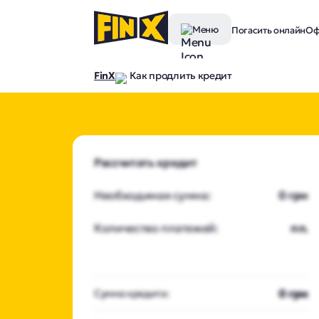
Меню
Погасить онлайн
Оф
FinX
Как продлить кредит
Рассчитать кредит
Необходимая сумма:
0 грн
Количество платежей:
пл.
0 грн
Сумма кредита: