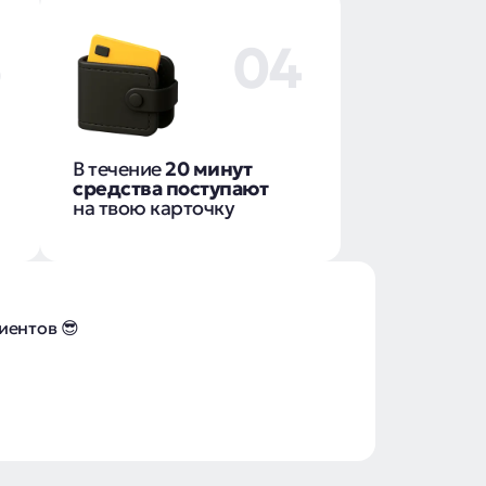
3
04
В течение
20 минут
средства поступают
на твою карточку
иентов 😎