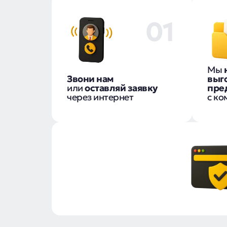
01
Мы
Звони нам
выг
или
оставляй заявку
пре
через интернет
с ко