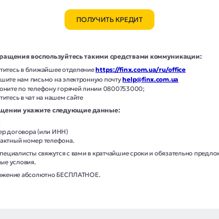
ПОЛУЧИТЬ КРЕДИТ
ращения воспользуйтесь такими средствами коммуникации:
титесь в ближайшее отделение
https://finx.com.ua/ru/office
шите нам письмо на электронную почту
help@finx.com.ua
оните по телефону горячей линии 0800753000;
титесь в чат на нашем сайте
ащении укажите следующие данные:
О
р договора (или ИНН)
актный номер телефона.
пециалисты свяжутся с вами в кратчайшие сроки и обязательно предло
ые условия.
жение абсолютно БЕСПЛАТНОЕ.