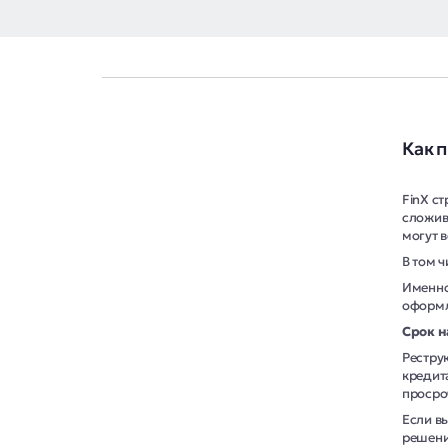
Как 
FinX с
сложив
могут 
В том 
Именно
оформл
Срок н
Рестру
кредит
просро
Если в
решени