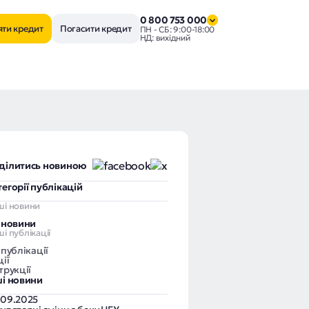
0 800 753 000
яти кредит
Погасити кредит
ПН - СБ: 9:00-18:00
НД: вихідний
ділитись новиною
тегорії публікацій
ші новини
і новини
і публікації
 публікації
ії
трукції
ші новини
.09.2025