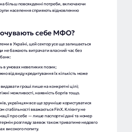
на більш повсякденні потреби, включаючи
 групи населення сприяють відновленню
 почувають себе МФО?
еми в Україні, цей сектор усе ще залишається
ди не бажають витрачати власний час без
 банк:
ть в умовах невеликих позик;
жно від виду кредитування їх кількість може
видавати гроші лише на конкретні цілі;
тіжні можливості, наявність боргів тощо.
нів, українцям все ще зручніше користуватися
стабільності вважається FinX. Клієнту не
ації про себе — лише паспортні дані та номер
 термін розгляду заявок також триватиме недовго
ах високого попиту.