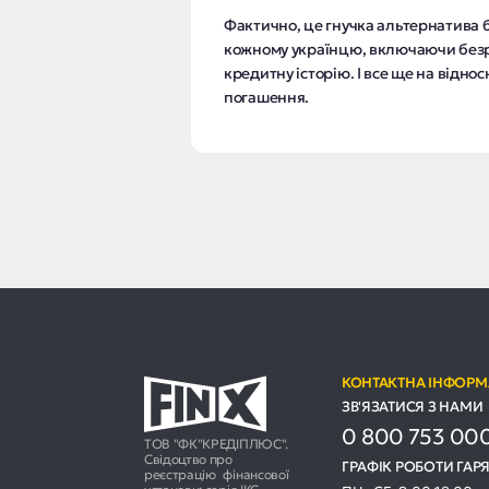
Фактично, це гнучка альтернатива б
кожному українцю, включаючи безроб
кредитну історію. І все ще на відно
погашення.
КОНТАКТНА ІНФОРМ
ЗВ'ЯЗАТИСЯ З НАМИ
0 800 753 00
ТОВ "ФК"КРЕДІПЛЮС".
Свідоцтво про
ГРАФІК РОБОТИ ГАРЯ
реєстрацію фінансової