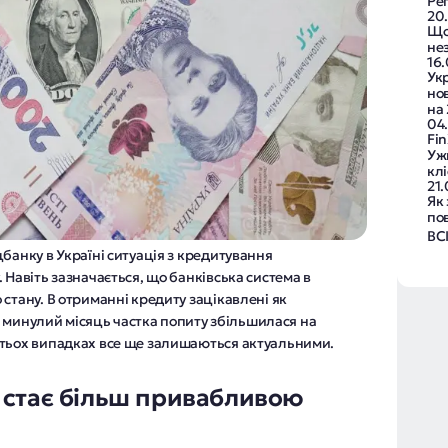
Рег
20
Що
не
16
Ук
но
на 
04
Fin
Уж
клі
21.
Як
по
ВС
банку в Україні ситуація з кредитування
 Навіть зазначається, що банківська система в
стану. В отриманні кредиту зацікавлені як
за минулий місяць частка попиту збільшилася на
атьох випадках все ще залишаються актуальними.
 стає більш привабливою