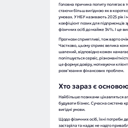
Головна причина попиту полягає в 
стаючи більш вигідною як в коротко
умовах. У НБУ називають 2025 рік 
коефіцієнт позик для підприємців зр
фізичних осіб до майже 34%. І це в
Прогнози сприятливі, тож варто очі
Частково, цьому сприяє велика конк
шалений, відповідно кожен намагає
поліпшується сервіс, різноманітніст
це формує довіру, мотивуючи клієнт
розвʼязання фінансових проблем.
Хто зараз є осново
Найбільше позиками цікавляться аг
будувати бізнес. Сучасна система 
вигідні умови.
Щодо фізичних осіб, їхні потреби 
застаріла та надає не надто приваб