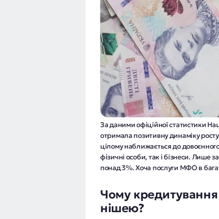
За даними офіційної статистики Нац
отримала позитивну динаміку росту.
цілому наближається до довоєнного 
фізичні особи, так і бізнеси. Лише 
понад 3%. Хоча послуги МФО в баг
Чому кредитування
нішею?