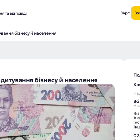
Укр
Вз
я та відповіді
вання бізнесу й населення
По
дитування бізнесу й населення
Ка
На
Вс
Наш
Всі
Акц
Інс
Ін
02