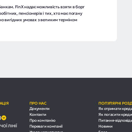
анкам. FinX надає можливість взяти в борг
ітних, пенсіонерів і тих, хто має погану
сно вигідних умовах з великим терміном
АЦІЯ
ПРО НАС
ПОПУЛЯРНІ РОЗ
Документи
Як отримати кред
Контакти
Як погасити креди
0
Про компанію
Питання-відповід
ЧОЇ ЛІНІЇ
Переваги компанії
Новини