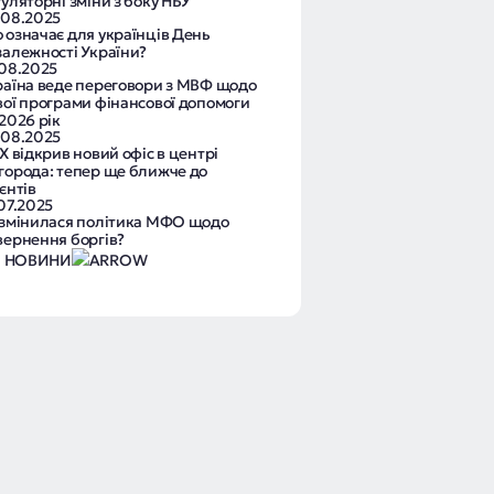
уляторні зміни з боку НБУ
.08.2025
 означає для українців День
залежності України?
.08.2025
раїна веде переговори з МВФ щодо
вої програми фінансової допомоги
2026 рік
.08.2025
X відкрив новий офіс в центрі
города: тепер ще ближче до
єнтів
07.2025
 змінилася політика МФО щодо
вернення боргів?
І НОВИНИ