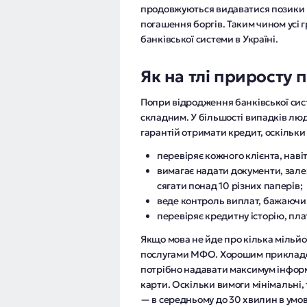
продовжуються видаватися позики 
погашення боргів. Таким чином усі
банківської системи в Україні.
Як на тлі приросту
Попри відродження банківської сист
складним. У більшості випадків лю
гарантій отримати кредит, оскільки
перевіряє кожного клієнта, наві
вимагає надати документи, зале
сягати понад 10 різних паперів;
веде контроль виплат, бажаючи 
перевіряє кредитну історію, пла
Якщо мова не йде про кілька мільйо
послугами МФО. Хорошим прикладом 
потрібно надавати максимум інформ
карти. Оскільки вимоги мінімальні,
— в середньому до 30 хвилин в умов