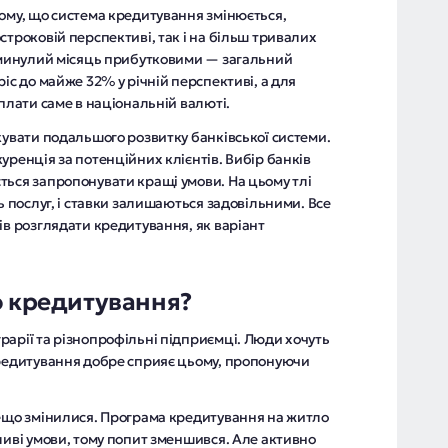
тому, що система кредитування змінюється,
строковій перспективі, так і на більш тривалих
і минулий місяць прибутковими — загальний
іс до майже 32% у річній перспективі, а для
иплати саме в національній валюті.
кувати подальшого розвитку банківської системи.
уренція за потенційних клієнтів. Вибір банків
ться запропонувати кращі умови. На цьому тлі
ь послуг, і ставки залишаються задовільними. Все
ів розглядати кредитування, як варіант
ю кредитування?
рарії та різнопрофільні підприємці. Люди хочуть
кредитування добре сприяє цьому, пропонуючи
дещо змінилися. Програма кредитування на житло
ливі умови, тому попит зменшився. Але активно