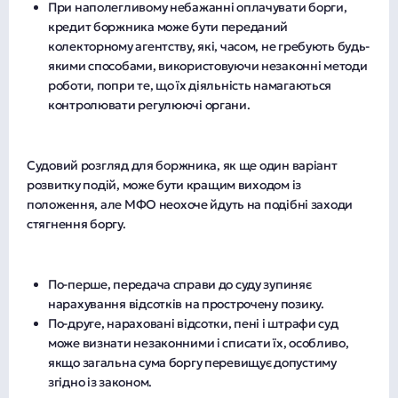
При наполегливому небажанні оплачувати борги,
кредит боржника може бути переданий
колекторному агентству, які, часом, не гребують будь-
якими способами, використовуючи незаконні методи
роботи, попри те, що їх діяльність намагаються
контролювати регулюючі органи.
Судовий розгляд для боржника, як ще один варіант
розвитку подій, може бути кращим виходом із
положення, але МФО неохоче йдуть на подібні заходи
стягнення боргу.
По-перше, передача справи до суду зупиняє
нарахування відсотків на прострочену позику.
По-друге, нараховані відсотки, пені і штрафи суд
може визнати незаконними і списати їх, особливо,
якщо загальна сума боргу перевищує допустиму
згідно із законом.