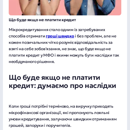
Що буде якщо не платити кредит
Мікрокредитування стало одним із затребуваних
способів отримати
гроші швидко
і без проблем, але не
кожен позичальник чітко розуміє відповідальність за
взяті на себе зобов'язання, не знає, що буде якщо не
платити кредит у МФО і якими можуть бути наслідки так
необдуманого рішення.
Що буде якщо не платити
кредит: думаємо про наслідки
Коли гроші потрібні терміново, на виручку приходять
мікрофінансові організації, які пропонують лояльні
умови кредитування, залучаючи швидким отриманням
грошей, запоруки і поручителів.