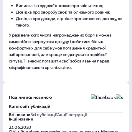
Виписка із трудової книжки про звільнення;
Довідка про хворобу своєї та близького родича;
Довідка про доходи, вірніше про зниження доходу, як
такого.
У разі великого числа нагромаджених боргів можна
самостійно звернутися до суду і добитися більш
комфортних для себе умов погашення кредитної
заборгованості, але краще не допускати подібної
ситуації і вчасно погашати свої зобов'язання перед
мікрофінансовою організацією.
Поділитись новиною
Категорії публікацій
Всі новини
Всі публікації
Акції
Інструкції
Інші новини
23.06.2020
Офіційне відкриття регіонального центру у м. Нікополь