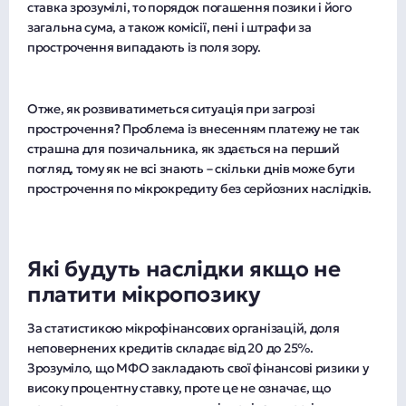
ставка зрозумілі, то порядок погашення позики і його
загальна сума, а також комісії, пені і штрафи за
прострочення випадають із поля зору.
Отже, як розвиватиметься ситуація при загрозі
прострочення? Проблема із внесенням платежу не так
страшна для позичальника, як здається на перший
погляд, тому як не всі знають – скільки днів може бути
прострочення по мікрокредиту без серйозних наслідків.
Які будуть наслідки якщо не
платити мікропозику
За статистикою мікрофінансових організацій, доля
неповернених кредитів складає від 20 до 25%.
Зрозуміло, що МФО закладають свої фінансові ризики у
високу процентну ставку, проте це не означає, що