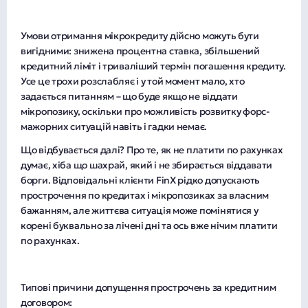
Умови отримання мікрокредиту дійсно можуть бути
вигідними: знижена процентна ставка, збільшений
кредитний ліміт і триваліший термін погашення кредиту.
Усе це трохи розслабляє і у той момент мало, хто
задається питанням – що буде якщо не віддати
мікропозику, оскільки про можливість розвитку форс-
мажорних ситуацій навіть і гадки немає.
Що відбувається далі? Про те, як не платити по рахунках
думає, хіба що шахрай, який і не збирається віддавати
борги. Відповідальні клієнти FinX рідко допускають
прострочення по кредитах і мікропозиках за власним
бажанням, але життєва ситуація може помінятися у
корені буквально за лічені дні та ось вже нічим платити
по рахунках.
Типові причини допущення прострочень за кредитним
договором: