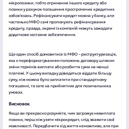
мікропозики, тобто отримання іншого кредиту або
позики у рахунок погашення прострочених кредитних
зобов'язань. Рефінансувати кредит можна у банку, але
частенько МФО самі пропонують рефінансування
кредиту, правда, окремі із компаній можуть зажадати
додаткове заставне забезпечення.
Ще один спосіб домовитися із МФО – реструктуризація,
яка є переформатуванням положень договору шляхом
зміни термінів виплати або розбиття суми на менші
платежі. У цьому випадку доведеться віддати більшу
суму, ніж можна було заплатити при стандартному
погашенні, та зате на прийнятних для позичальника
умовах.
Висновок
Якщо ви прекрасно розумієте, чим загрожує невиплата
позики, перш ніж узяти мікрокредит, слід зважити свої
можливості. Передбачити хід життя неможливо, але при