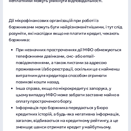
неплатники можуть уникнути відповідальності.
Дії мікрофінансових організацій при роботі із
боржниками можуть бути найрізноманітнішими, і тут слід
розуміти, які наслідки якщо не платити кредит, чекають
боржника:
При незначних простроченнях дії МФО обмежуються
телефонними дзвінками, смс- або email-
повідомленнями, а також листами за адресою
проживання і/або реєстрації, оскільки це є найменш
витратним для кредитора способом отримати
позикові кошти назад.
Інша справа, якщо по мікрокредиту є запорука, у
цьому випадку МФО може забрати заставне майно в
оплату простроченого боргу.
Інформація про боржника передається у Бюро
кредитних історій, а будь-яка негативна інформація,
загалом, відбивається на кредитному рейтингу, а це
зменшує шанси отримати кредит у майбутньому.