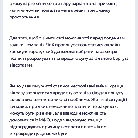
цьому варто мати хоч би пару варіантів на прикметі,
яким чином ви погашатимете кредит при ризику
прострочення.
Для того, щоб оцінити свої можливості перед поданням
заявки, компанія FinX пропонує скористатися онлайн-
калькулятором, який допоможе вибрати параметри
позики і розрахувати попередню суму загального боргу із
відсотками.
Якщо у вашому житті сталися несподівані зміни, краще
відразу звернутися у кредитну організацію для пошуку
шляхів вирішення виниклої проблеми. Життєві ситуації і
випадки, при яких неможливо платити по рахунках,
можуть бути різними, але завжди є можливість
домовитися із МФО, надавши документи, що
підтверджують причину несплати платежів по
мікрокредиту. Це може бути: