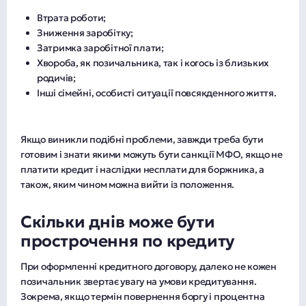
Втрата роботи;
Зниження заробітку;
Затримка заробітної плати;
Хвороба, як позичальника, так і когось із близьких
родичів;
Інші сімейні, особисті ситуації повсякденного життя.
Якщо виникли подібні проблеми, завжди треба бути
готовим і знати якими можуть бути санкції МФО, якщо не
платити кредит і наслідки несплати для боржника, а
також, яким чином можна вийти із положення.
Скільки днів може бути
прострочення по кредиту
При оформленні кредитного договору, далеко не кожен
позичальник звертає увагу на умови кредитування.
Зокрема, якщо термін повернення боргу і процентна