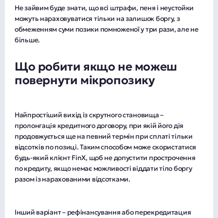
Не зайвим буде знати, що всі штрафи, пеня і неустойки
можуть нараховуватися тільки на залишок боргу, з
обмеженням суми позики помноженої у три рази, але не
більше.
Що робити якщо не можеш
повернути мікропозику
Найпростіший вихід із скрутного становища –
пролонгація кредитного договору, при якій його дія
продовжується ще на певний термін при сплаті тільки
відсотків по позиці. Таким способом може скористатися
будь-який клієнт FinX, щоб не допустити прострочення
по кредиту, якщо немає можливості віддати тіло боргу
разом із нарахованими відсотками.
Інший варіант – рефінансування або перекредитация