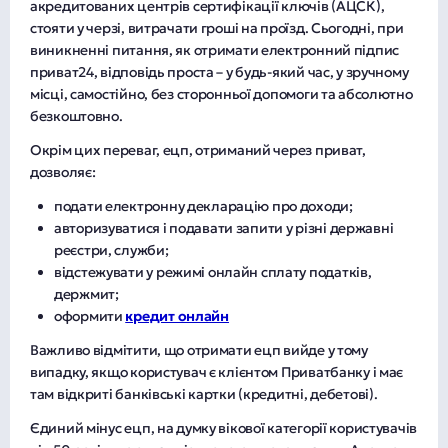
акредитованих центрів сертифікації ключів (АЦСК),
стояти у черзі, витрачати гроші на проїзд. Сьогодні, при
виникненні питання, як отримати електронний підпис
приват24, відповідь проста – у будь-який час, у зручному
місці, самостійно, без сторонньої допомоги та абсолютно
безкоштовно.
Окрім цих переваг, ецп, отриманий через приват,
дозволяє:
подати електронну декларацію про доходи;
авторизуватися і подавати запити у різні державні
реєстри, служби;
відстежувати у режимі онлайн сплату податків,
держмит;
оформити
кредит онлайн
Важливо відмітити, що отримати ецп вийде у тому
випадку, якщо користувач є клієнтом Приватбанку і має
там відкриті банківські картки (кредитні, дебетові).
Єдиний мінус ецп, на думку вікової категорії користувачів