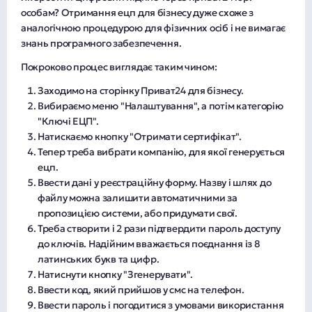
особам? Отримання ецп для бізнесу дуже схоже з
аналогічною процедурою для фізичних осіб і не вимагає
знань програмного забезпечення.
Покроково процес виглядає таким чином:
Заходимо на сторінку Приват24 для бізнесу.
Вибираємо меню "Налаштування", а потім категорію
"Ключі ЕЦП".
Натискаємо кнопку "Отримати сертифікат".
Тепер треба вибрати компанію, для якої генерується
ецп.
Ввести дані у реєстраційну форму. Назву і шлях до
файлу можна залишити автоматичними за
пропозицією системи, або придумати свої.
Треба створити і 2 рази підтвердити пароль доступу
до ключів. Надійним вважається поєднання із 8
латинських букв та цифр.
Натиснути кнопку "Згенерувати".
Ввести код, який прийшов у смс на телефон.
Ввести пароль і погодитися з умовами використання