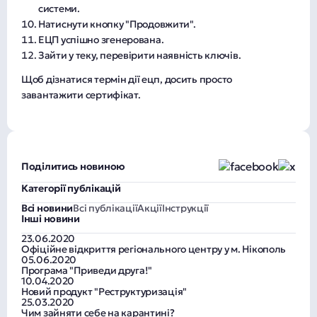
системи.
Натиснути кнопку "Продовжити".
ЕЦП успішно згенерована.
Зайти у теку, перевірити наявність ключів.
Щоб дізнатися термін дії ецп, досить просто
завантажити сертифікат.
Поділитись новиною
Категорії публікацій
Всі новини
Всі публікації
Акції
Інструкції
Інші новини
23.06.2020
Офіційне відкриття регіонального центру у м. Нікополь
05.06.2020
Програма "Приведи друга!"
10.04.2020
Новий продукт "Реструктуризація"
25.03.2020
Чим зайняти себе на карантині?