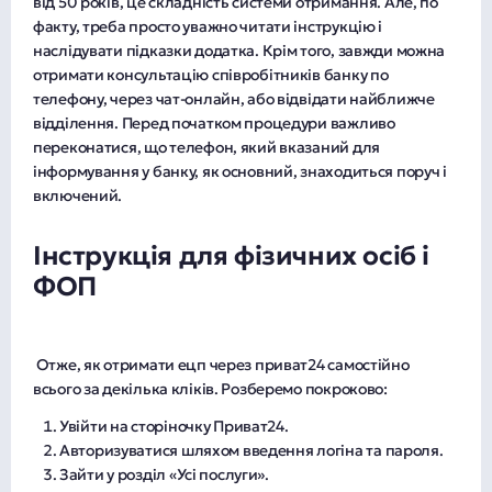
від 50 років, це складність системи отримання. Але, по
факту, треба просто уважно читати інструкцію і
наслідувати підказки додатка. Крім того, завжди можна
отримати консультацію співробітників банку по
телефону, через чат-онлайн, або відвідати найближче
відділення. Перед початком процедури важливо
переконатися, що телефон, який вказаний для
інформування у банку, як основний, знаходиться поруч і
включений.
Інструкція для фізичних осіб і
ФОП
Отже, як отримати ецп через приват24 самостійно
всього за декілька кліків. Розберемо покроково:
Увійти на сторіночку Приват24.
Авторизуватися шляхом введення логіна та пароля.
Зайти у розділ «Усі послуги».