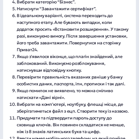
Вибрати категорію “Бізнес”.
Натиснути “Завантажити сертифікат”.
В ідеальному варіанті, система переходить до
наступного етапу. Але бувають випадки, коли
додаток просить «Встановити розширення». У такому
разі, виконуємо вимогу. Після завершення установки,
його треба завантажити. Повернутися на сторінку
Приват24.
Якщо з'явилося віконце, що плагін знайдений, але
заблокований. Виконуємо розблокування,
натиснувши відповідну кнопку.
Перевірити правильність вказаних раніше у банку
особистих даних, паспорта, іпн, прописки і так далі.
Якщо помилок не виявлено, то можна сміливо
натискати «Дані вірні».
Вибрати на комп'ютері, ноутбуку, флешці місце, де
зберігатиметься файл з ецп. Створити теку із назвою.
Придумати та підтвердити пароль доступу до
сховища ключів. Він повинен складатися не менше,
ніж із 8 знаків латинських букв та цифр.
Ввести номер мобільного телефону, на який прийде