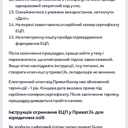
одноразовий секретний код у смс.
Ознайомитися з умовами використання, натиснути
«Далі».
На екрані завантажиться серійний номер сертифікату
ЕЦП.
На електронну пошту прийде підтвердження
формування ЕЦП.
Після закінчення процедури, краще зайти у теку і
переконатися, що електронний підпис завантажений.
Якщо чітко наслідувати інструкції, то у питанні, як
створити ключ ецп у приват24, складнощів не виникне.
Електронний ключ від Приватбанку має обмежений
термін дії – 1 рік. Кінцева дата вказана прямо під
серійним номером сертифікату. Після закінчення терміну,
процедуру доведеться пройти наново.
Інструкція отримання ЕЦП у Приват24 для
юридичних осіб
Як зробити цифровий підпис через приват24 юр.