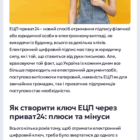
ЕЦП приват24 – новий спосіб отримання підпису фізичної
або юридичної особи в електронному вигляді, не
виходячи із будинку, всього за декілька кліків.
Електронний цифровий підпис має таку ж юридичну
силу, як і той, що ставиться від руки письмово. Але,
враховуючи той факт, що Україна із кожним днем все
більше переходить на електронний документообіг,
поступово витісняючи паперовий, наявність ЕЦП як для
звичайних громадян, так і приватних підприємців
поступово стає необхідністю.
Як створити ключ ЕЦП через
приват24: плюси та мінуси
Всього кілька років тому, щоб отримати електронний
цифровий ключ, треба було звертатися до одного з