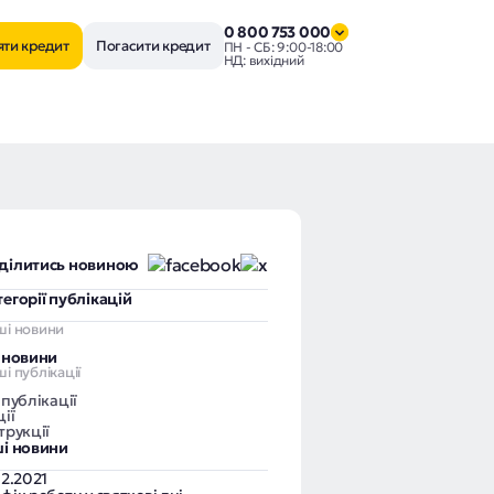
0 800 753 000
яти кредит
Погасити кредит
ПН - СБ: 9:00-18:00
НД: вихідний
ділитись новиною
тегорії публікацій
ші новини
і новини
і публікації
 публікації
ії
трукції
ші новини
12.2021