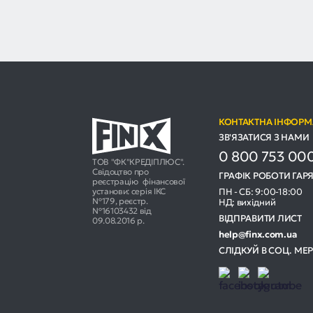
КОНТАКТНА ІНФОРМ
ЗВ'ЯЗАТИСЯ З НАМИ
0 800 753 00
ТОВ "ФК"КРЕДІПЛЮС".
Свідоцтво про
ГРАФІК РОБОТИ ГАРЯ
реєстрацію фінансової
установи: серія ІКС
ПН - СБ: 9:00-18:00
№179, реєстр.
НД: вихідний
№16103432 від
ВІДПРАВИТИ ЛИСТ
09.08.2016 р.
help@finx.com.ua
СЛІДКУЙ В СОЦ. МЕ