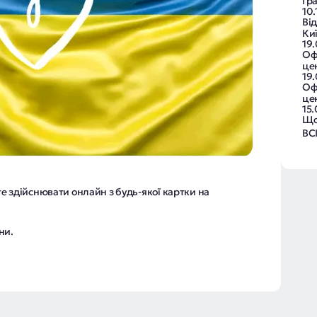
Гра
10.
Від
Ки
19
Оф
цен
19
Оф
цен
15.
Що
ВС
е здійснювати онлайн з будь-якої картки на
ни.