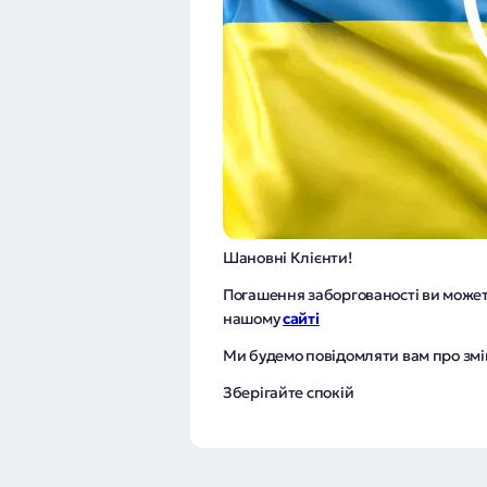
Шановні Клієнти!
Погашення заборгованості ви может
нашому
сайті
Ми будемо повідомляти вам про змі
Зберігайте спокій