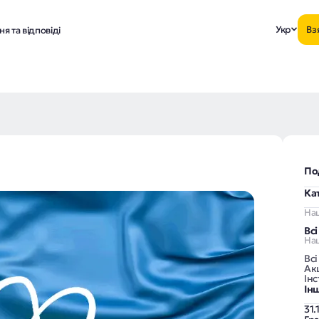
Укр
Вз
я та відповіді
По
Ка
На
Вс
Наш
Всі
Акц
Інс
Ін
31.