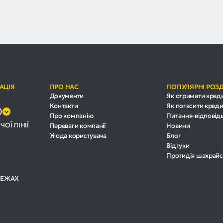
АЦІЯ
ПРО НАС
ПОПУЛЯРНІ РОЗ
Документи
Як отримати кред
Контакти
Як погасити креди
0
Про компанію
Питання-відповід
ЧОЇ ЛІНІЇ
Переваги компанії
Новини
Угода користувача
Блог
Відгуки
Протидія шахрайс
РЕЖАХ