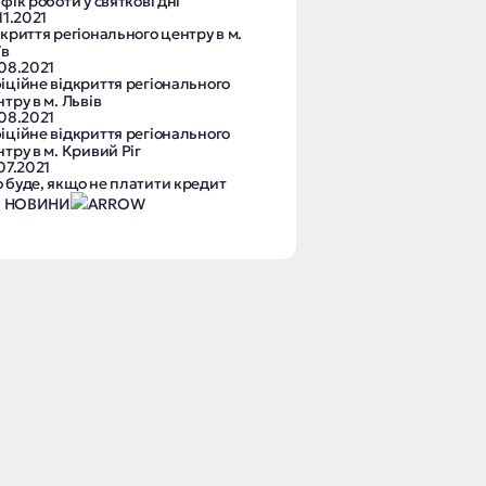
фік роботи у святкові дні
11.2021
криття регіонального центру в м.
їв
.08.2021
іційне відкриття регіонального
тру в м. Львів
.08.2021
іційне відкриття регіонального
тру в м. Кривий Ріг
07.2021
 буде, якщо не платити кредит
І НОВИНИ