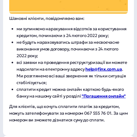
Шановні клієнти, повідомляємо вам:
ми зупиняємо нарахування відсотків за користування
кредитом, починаючи з 24 лютого 2022 року;
не будуть нараховуватись штрафи за несвоєчасне
виконання умов договору, починаючи з 24 лютого
2022 року;
всі заявки на проведення реструктуризації ви можете
надсилати на електронну адресу
help@finx.com.ua
.
Ми розглянемо всі ваші звернення як тільки ситуація
стабілізується;
сплатити кредит можна онлайн карткою будь-якого
банку на нашому сайті у розділі
"Погашення онлайн"
Для клієнтів, що хочуть сплатити платіж за кредитом,
можуть зателефонувати за номером 067 555 76 01. За цим
номером ви зможете дізнатися суму до сплати.