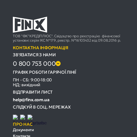
ТОВ "ФК"КРЕДІПЛЮС". Свідоцтво про реєстрацію фінансової
установи: серія ІКС №179, реєстр. №16103432 від 09.08.2016 р.
КОНТАКТНА ІНФОРМАЦІЯ
ЗВ'ЯЗАТИСЯ З НАМИ
0 800 753 000
ГРАФІК РОБОТИ ГАРЯЧОЇ ЛІНІЇ
ПН - СБ: 9:00-18:00
НД: вихідний
ВІДПРАВИТИ ЛИСТ
help@finx.com.ua
СЛІДКУЙ В СОЦ. МЕРЕЖАХ
ПРО НАС
Документи
Контакти