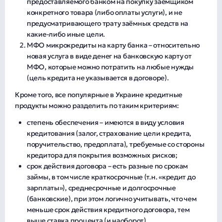
предоставляемого банком на покупку заёмщиком
конкретного товара (либо оплаты услуги), и не
предусматривающего трату заёмных средств на
какие-либо иные цели.
МФО микрокредиты на карту банка – относительно
новая услуга в виде денег на банковскую карту от
МФО, которые можно потратить на любые нужды
(цель кредита не указывается в договоре).
Кроме того, все популярные в Украине кредитные
продукты можно разделить по таким критериям:
степень обеспечения – имеются в виду условия
кредитования (залог, страхование цели кредита,
поручительство, предоплата), требуемые со стороны
кредитора для покрытия возможных рисков;
срок действия договора – есть разные по срокам
займы, в том числе краткосрочные (т.н. «кредит до
зарплаты»), среднесрочные и долгосрочные
(банковские), при этом логично учитывать, что чем
меньше срок действия кредитного договора, тем
выше ставка процента (и наоборот).