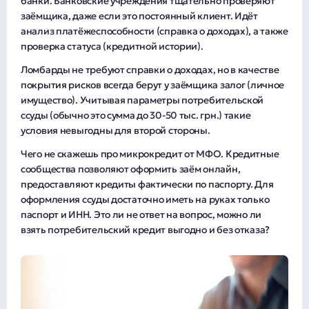
банки. Банковские учреждения тщательно проверяют
заёмщика, даже если это постоянный клиент. Идёт
анализ платёжеспособности (справка о доходах), а также
проверка статуса (кредитной истории).
Ломбарды не требуют справки о доходах, но в качестве
покрытия рисков всегда берут у заёмщика залог (личное
имущество). Учитывая параметры потребительской
ссуды (обычно это сумма до 30-50 тыс. грн.) такие
условия невыгодны для второй стороны.
Чего не скажешь про микрокредит от МФО. Кредитные
сообщества позволяют оформить заём онлайн,
предоставляют кредиты фактически по паспорту. Для
оформления ссуды достаточно иметь на руках только
паспорт и ИНН. Это ли не ответ на вопрос, можно ли
взять потребительский кредит выгодно и без отказа?