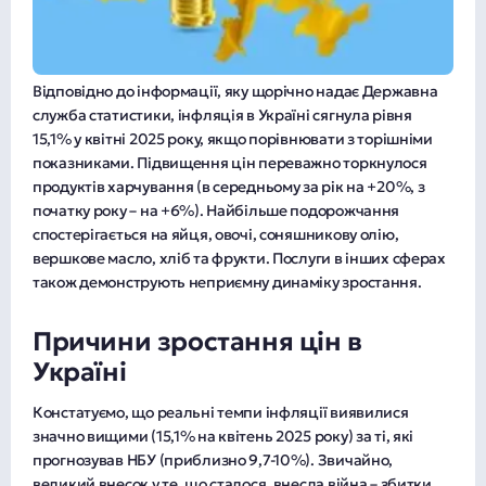
Відповідно до інформації, яку щорічно надає Державна
служба статистики, інфляція в Україні сягнула рівня
15,1% у квітні 2025 року, якщо порівнювати з торішніми
показниками. Підвищення цін переважно торкнулося
продуктів харчування (в середньому за рік на +20%, з
початку року – на +6%). Найбільше подорожчання
спостерігається на яйця, овочі, соняшникову олію,
вершкове масло, хліб та фрукти. Послуги в інших сферах
також демонструють неприємну динаміку зростання.
Причини зростання цін в
Україні
Констатуємо, що реальні темпи інфляції виявилися
значно вищими (15,1% на квітень 2025 року) за ті, які
прогнозував НБУ (приблизно 9,7-10%). Звичайно,
великий внесок у те, що сталося, внесла війна – збитки,