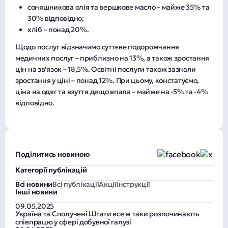
соняшникова олія та вершкове масло – майже 35% та
30% відповідно;
хліб – понад 20%.
Щодо послуг відзначимо суттєве подорожчання
медичних послуг – приблизно на 13%, а також зростання
цін на зв'язок – 18,5%. Освітні послуги також зазнали
зростання у ціні – понад 12%. При цьому, констатуємо,
ціна на одяг та взуття дещо впала – майже на -5% та -4%
відповідно.
Поділитись новиною
Категорії публікацій
Всі новини
Всі публікації
Акції
Інструкції
Інші новини
09.05.2025
Україна та Сполучені Штати все ж таки розпочинають
співпрацю у сфері добувної галузі