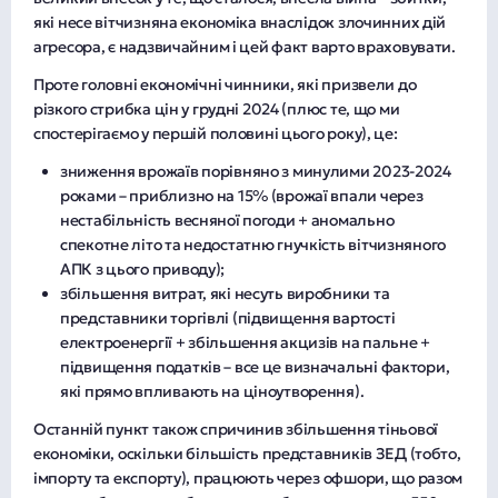
які несе вітчизняна економіка внаслідок злочинних дій
агресора, є надзвичайним і цей факт варто враховувати.
Проте головні економічні чинники, які призвели до
різкого стрибка цін у грудні 2024 (плюс те, що ми
спостерігаємо у першій половині цього року), це:
зниження врожаїв порівняно з минулими 2023-2024
роками – приблизно на 15% (врожаї впали через
нестабільність весняної погоди + аномально
спекотне літо та недостатню гнучкість вітчизняного
АПК з цього приводу);
збільшення витрат, які несуть виробники та
представники торгівлі (підвищення вартості
електроенергії + збільшення акцизів на пальне +
підвищення податків – все це визначальні фактори,
які прямо впливають на ціноутворення).
Останній пункт також спричинив збільшення тіньової
економіки, оскільки більшість представників ЗЕД (тобто,
імпорту та експорту), працюють через офшори, що разом