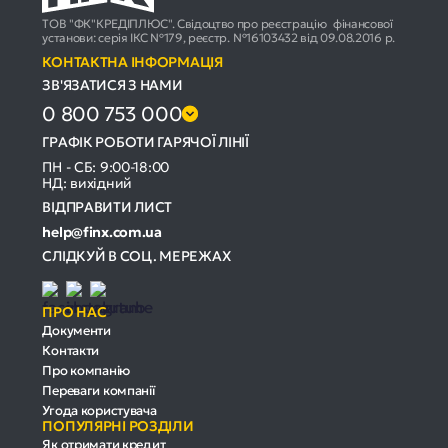
ТОВ "ФК"КРЕДІПЛЮС". Свідоцтво про реєстрацію фінансової
установи: серія ІКС №179, реєстр. №16103432 від 09.08.2016 р.
КОНТАКТНА ІНФОРМАЦІЯ
ЗВ'ЯЗАТИСЯ З НАМИ
0 800 753 000
ГРАФІК РОБОТИ ГАРЯЧОЇ ЛІНІЇ
ПН - СБ: 9:00-18:00
НД: вихідний
ВІДПРАВИТИ ЛИСТ
help@finx.com.ua
СЛІДКУЙ В СОЦ. МЕРЕЖАХ
ПРО НАС
Документи
Контакти
Про компанію
Переваги компанії
Угода користувача
ПОПУЛЯРНІ РОЗДІЛИ
Як отримати кредит