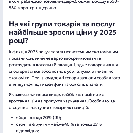
з контрабандою позбавляє держбюджет доходу в 550-
580 млрд. грн. щорічно.
На які групи товарів та послуг
найбільше зросли ціни у 2025
році?
Інфляція 2025 року є загальносистемним економічним
показником, який не варто виокремлювати та
розглядати в локальній площині, адже подорожчання
спостерігається абсолютно в усіх галузях вітчизняної
економіки. При цьому деякі товари зазнали особливого
впливу інфляції й цей факт також слід визнати.
Як вже зазначалося вище, найбільш помітним є
зростання цін на продукти харчування. Особливо це
стосується наступних товарних позицій:
яйця – понад 70% (!!!);
овочі та фрукти – майже 40% та понад 25%
відповідно;