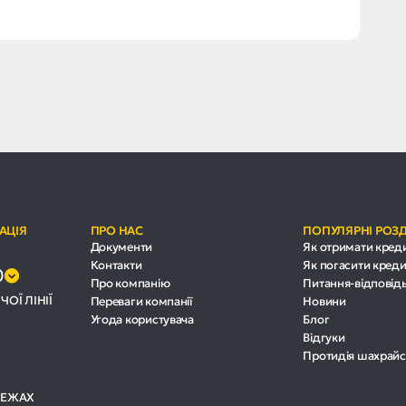
АЦІЯ
ПРО НАС
ПОПУЛЯРНІ РОЗ
Документи
Як отримати кред
Контакти
Як погасити креди
0
Про компанію
Питання-відповід
ЧОЇ ЛІНІЇ
Переваги компанії
Новини
Угода користувача
Блог
Відгуки
Протидія шахрайс
РЕЖАХ