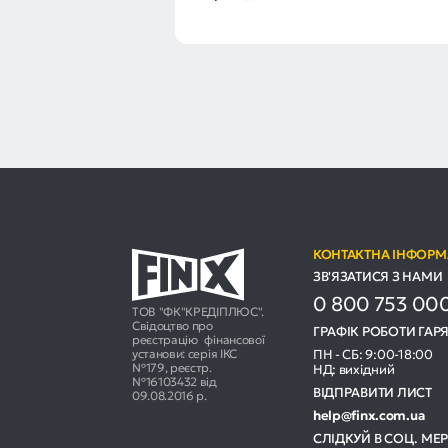
КОНТАКТНА ІНФОРМ
ЗВ'ЯЗАТИСЯ З НАМИ
0 800 753 00
ТОВ "ФК"КРЕДІПЛЮС".
Свідоцтво про
ГРАФІК РОБОТИ ГАРЯ
реєстрацію фінансової
установи: серія ІКС
ПН - СБ: 9:00-18:00
№179, реєстр.
НД: вихідний
№16103432 від
ВІДПРАВИТИ ЛИСТ
09.08.2016 р.
help@finx.com.ua
СЛІДКУЙ В СОЦ. МЕ