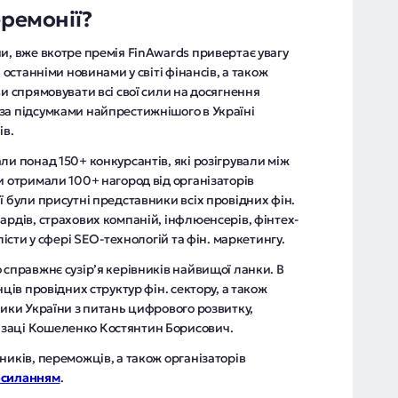
еремонії?
и, вже вкотре премія FinAwards привертає увагу
 останніми новинами у світі фінансів, а також
ви спрямовувати всі свої сили на досягнення
за підсумками найпрестижнішого в Україні
ів.
ли понад 150+ конкурсантів, які розігрували між
и отримали 100+ нагород від організаторів
ї були присутні представники всіх провідних фін.
ардів, страхових компаній, інфлюенсерів, фінтех-
лісти у сфері SEO-технологій та фін. маркетингу.
 справжнє сузір’я керівників найвищої ланки. В
нців провідних структур фін. сектору, а також
тики України з питань цифрового розвитку,
заці Кошеленко Костянтин Борисович.
ників, переможців, а також організаторів
осиланням
.