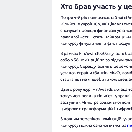
Хто брав участь у ц
Попри 4-й рік повномасштабної війн
мільйонів українців, які цікавляться
спонукає провідні фінансові устано
важливої мети – стати найкращими 
конкурсу фінустанов та фін. продукт
В рамках FinAwards-2025 участь бра
собою 36 номінацій та за підсумкам
конкурсу. Серед учасників церемоні
установ України (банків, МФО, ломб
стартапів і не лише), а також спеціа
Цього року журі FinAwards складало
тому числі велика кількість управлі
заступник Міністра соціальної полі
цифрових трансформацій і цифрові
З повним переліком номінацій, учас
конкурсу можна ознайомитися за
п