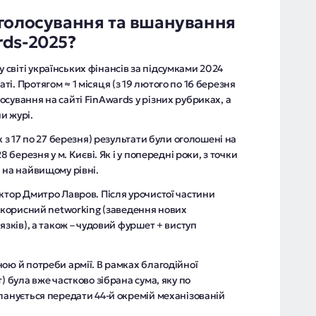
голосування та вшанування
ds-2025?
світі українських фінансів за підсумками 2024
і. Протягом ≈ 1 місяця (з 19 лютого по 16 березня
сування на сайті FinAwards у різних рубриках, а
и журі.
к з 17 по 27 березня) результати були оголошені на
8 березня у м. Києві. Як і у попередні роки, з точки
 на найвищому рівні.
ктор Дмитро Лавров. Після урочистої частини
в корисний networking (заведення нових
язків), а також – чудовий фуршет + виступ
ою й потреби армії. В рамках благодійної
) була вже частково зібрана сума, яку по
ланується передати 44-й окремій механізованій