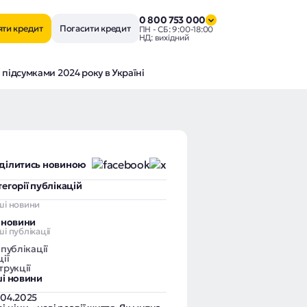
0 800 753 000
яти кредит
Погасити кредит
ПН - СБ: 9:00-18:00
НД: вихідний
підсумками 2024 року в Україні
ділитись новиною
тегорії публікацій
ші новини
і новини
і публікації
 публікації
ії
трукції
ші новини
.04.2025