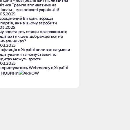
і ціни – нові реалії життя. Як митна
літика Трампа впливатиме на
півельні можливості українців?
.03.2025
дооцінений Біткоїн: поради
спертів, як на цьому заробити
.03.2025
му зростають ставки по споживчих
дитах і як це відображається на
зичальниках?
.03.2025
інфляція в Україні впливає на умови
едитування та чому ставки по
едитах можуть зрости
.03.2025
 користуватись Webmoney в Україні
І НОВИНИ