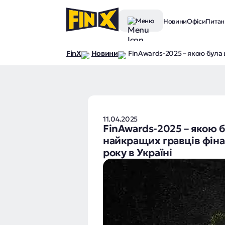
Меню
Новини
Офіси
Питанн
FinX
Новини
FinAwards-2025 – якою була
11.04.2025
FinAwards-2025 – якою 
найкращих гравців фіна
року в Україні