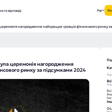
Укр
Вз
я та відповіді
 церемонія нагородження найкращих гравців фінансового ринку за 
По
була церемонія нагородження
Ка
нсового ринку за підсумками 2024
На
Вс
Наш
Всі
Акц
Інс
Ін
04