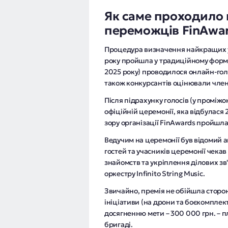
Як саме проходило 
переможців FinAwar
Процедура визначення найкращих у 
року пройшла у традиційному формат
2025 року) проводилося онлайн-голо
також конкурсантів оцінювали член
Після підрахунку голосів (у проміжо
офіційній церемонії, яка відбулася 2
зору організації FinAwards пройшла
Ведучим на церемонії був відомий а
гостей та учасників церемонії чека
знайомств та укріплення ділових зв'
оркестру Infinito String Music.
Звичайно, премія не обійшла сторон
ініціативи (на дрони та боєкомплект
досягненню мети – 300 000 грн. – п
бригаді.