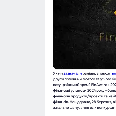
Як ми
зазначали
раніше, а також
по
другої половини лютого та усього б
всеукраїнської премії FinAwards-2
фінансові установи 2024 року – бан
фінансові продукти/проекти та найбі
фінансів. Нещодавно, 28 березня, 
загальне шанування всіх конкурсанті