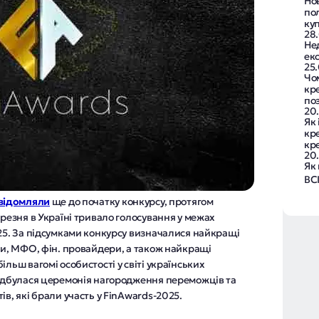
Нов
по
ку
28
Не
ек
25
Чо
кре
по
20
Як 
кр
кр
20
Як
ВС
відомляли
ще до початку конкурсу, протягом
ерезня в Україні тривало голосування у межах
025. За підсумками конкурсу визначалися найкращі
ки, МФО, фін. провайдери, а також найкращі
льш вагомі особистості у світі українських
відбулася церемонія нагородження переможців та
в, які брали участь у FinAwards-2025.