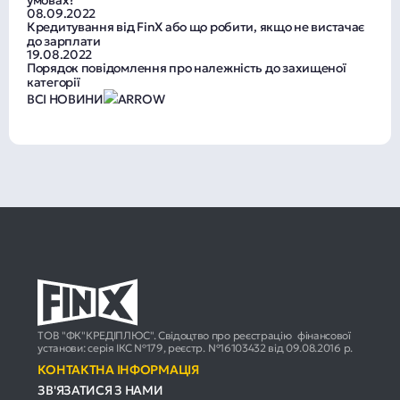
умовах?
08.09.2022
Кредитування від FinX або що робити, якщо не вистачає
до зарплати
19.08.2022
Порядок повідомлення про належність до захищеної
категорії
ВСІ НОВИНИ
ТОВ "ФК"КРЕДІПЛЮС". Свідоцтво про реєстрацію фінансової
установи: серія ІКС №179, реєстр. №16103432 від 09.08.2016 р.
КОНТАКТНА ІНФОРМАЦІЯ
ЗВ'ЯЗАТИСЯ З НАМИ