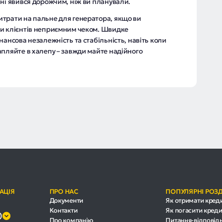
ні явився дорожчим, ніж ви планували.
трати на пальне для генератора, якщо ви
ти клієнтів неприємним чеком. Швидке
нансова незалежність та стабільність, навіть коли
апляйте в халепу – завжди майте надійного
АЦІЯ
ПРО НАС
ПОПУЛЯРНІ РОЗ
Документи
Як отримати кред
Контакти
Як погасити креди
0
Про компанію
Питання-відповід