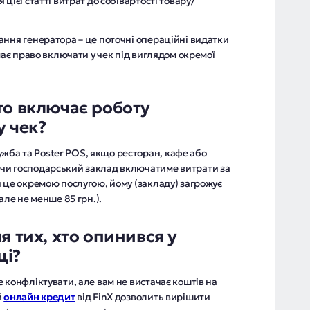
цієї статті витрат до собівартості товару/
ання генератора – це поточні операційні видатки
має право включати у чек під виглядом окремої
то включає роботу
у чек?
ба та Poster POS, якщо ресторан, кафе або
чи господарський заклад включатиме витрати за
 це окремою послугою, йому (закладу) загрожує
але не менше 85 грн.).
я тих, хто опинився у
щі?
 конфліктувати, але вам не вистачає коштів на
й
онлайн кредит
від FinX дозволить вирішити