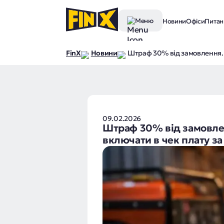
Меню
Новини
Офіси
Питанн
FinX
Новини
Штраф 30% від замовлення. 
09.02.2026
Штраф 30% від замовлен
включати в чек плату за