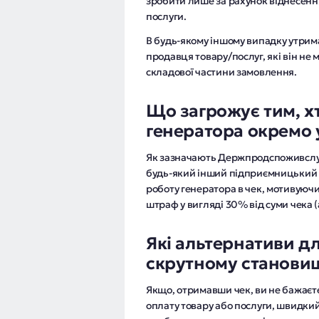
зробити лише за рахунок віднесення 
послуги.
В будь-якому іншому випадку утрим
продавця товару/послуг, які він не 
складової частини замовлення.
Що загрожує тим, х
генератора окремо 
Як зазначають Держпродспоживслуж
будь-який інший підприємницький 
роботу генератора в чек, мотивуючи
штраф у вигляді 30% від суми чека (
Які альтернативи дл
скрутному станови
Якщо, отримавши чек, ви не бажаєте
оплату товару або послуги, швидки