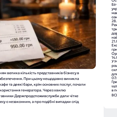
Ост
Бі
ук
ма
оз
28
Ре
три
дор
на
21
Ек
грн
Op
14
У М
ро
ск
ям велика кількість представників бізнесу в
дл
07
забезпечення. При цьому нещодавно виникла
Гр
 кафе та деякі бари, крім основних послуг, почали
що 
икористання генератора. Через хвилю
в 
ВС
ставники Держпродспоживслужби дали чітке
несу є незаконним, а про подібні випадки слід