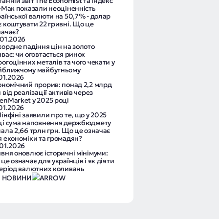
анній звіт The Economist та індекс
г-Мак показали неоціненність
раїнської валюти на 50,7% - долар
є коштувати 22 гривні. Що це
начає?
.01.2026
кордне падіння цін на золото
ває: чи оговтається ринок
огоцінних металів та чого чекати у
йближчому майбутньому
.01.2026
ономічний прорив: понад 2,2 млрд
 від реалізації активів через
enMarket у 2025 році
.01.2026
інфіні заявили про те, що у 2025
ці сума наповнення держбюджету
лала 2,66 трлн грн. Що це означає
я економіки та громадян?
.01.2026
ивня оновлює історичні мінімуми:
це означає для українців і як діяти
період валютних коливань
І НОВИНИ