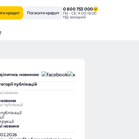
0 800 753 000
яти кредит
Погасити кредит
ПН - СБ: 9:00-18:00
НД: вихідний
?
ділитись новиною
тегорії публікацій
ші новини
і новини
і публікації
 публікації
ії
трукції
ші новини
.02.2026