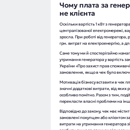
Чому плата за генер
не клієнта
Оскільки вартість 1 кВт з генератора
централізованої електромережі, ва
зросла. При роботі від генератора,
грн. витрат на електроенергію, а дл
Саме тому ми й спостерігаймо намаг
утримання генератора у вартість за
України «Про захист прав споживачі
замовлення, якщо в чек було включе
Мотивація бізнесу вставити в чек пл
значні додаткові витрати, від яких
особливо помітно. Разом з тим, под
перекласти власні проблеми на інш
Відповідно до закону, чек має містит
замовлені покупцем або клієнтом за
витрати на утримання генератора зі