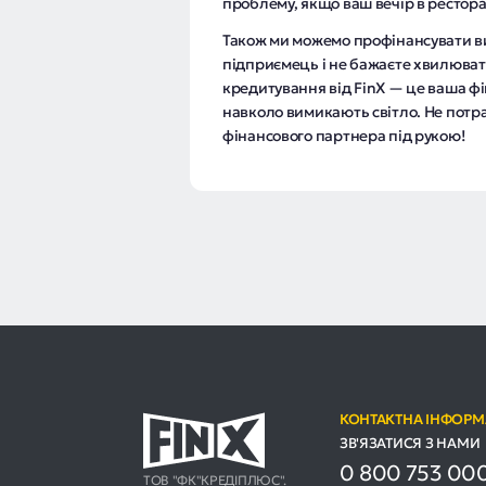
проблему, якщо ваш вечір в рестора
Також ми можемо профінансувати ви
підприємець і не бажаєте хвилюва
кредитування від FinX — це ваша фі
навколо вимикають світло. Не потр
фінансового партнера під рукою!
КОНТАКТНА ІНФОРМ
ЗВ'ЯЗАТИСЯ З НАМИ
0 800 753 00
ТОВ "ФК"КРЕДІПЛЮС".