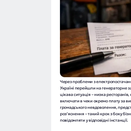
Через проблеми з електропостачанн
Україні перейшли на генераторне 
цікава ситуація – низка ресторанів,
включати в чеки окремо плату за в
громадського невдоволення, пред
роз’яснення – такий крок з боку біз
повідомляти у відповідні інстанції.