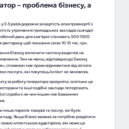
атор – проблема бізнесу, а
 у 3-5 разів дорожче за вартість електроенергії з
ртість утримання громадських закладів сьогодні
 робочий день для кав’ярні становить 500-1000
я ресторану цей показник сягає 10-15 тис. грн.
ання бізнесу включити частину видатків на
мовлення. Тим не менш, відповідно до Закону
в», споживач має право відмовитися від оплати
но послуги, які покупець/клієнт не замовляв.
ату за роботу генератора зрозуміла, оскільки це
 ресторани та інші подібні заклади потерпають
ібні спроби є не чим іншим ніж бажанням
их.
и лише перелік товарів та послуг, які були
кладу. Якщо бізнес вважає за потрібне розділити
 своєю клієнтською аудиторією, він може це