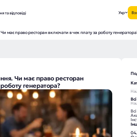
Укр
Вз
я та відповіді
Чи має право ресторан включати в чек плату за роботу генератора
По
ня. Чи має право ресторан
Ка
 роботу генератора?
На
Вс
Наш
Всі
Акц
Інс
Ін
04