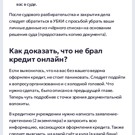
вас в суде.
После судового разбирательства и закрытия дела
следует обратиться в УБКИ с просьбой убрать ваши
личные данные из «чёрного списка» на основании
решения суда (предоставить копию документа).
Как доказать, что не брал
кредит онлайн?
Если выяснилось, что на вас без вашего ведома
оформлен кредит, не стоит паниковать. Следует подойти
к вопросу организованно и с холодной головой. Что
нужно сделать, было описано в предыдущей главе.
Теперь чуть подробнее с точки зрения документальной
волокиты.
В кредитном учреждении нужно написать заявление-
претензию (2 экземпляра) и запросить всю
информацию, касающуюся оформления кредита. Также
следует выяснить, на какой счёт и куда (в какой банк)