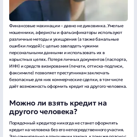
Финансовые махинации – давно не диковинка. Умелые
мошенники, аферисты и фальсификаторы используют
различные методы и ухищрения (а также банальные
ошибки людей) с целью завладеть чужими
персональными данными и использовать их в
корыстных целях. Потеря личных документов (паспорта,
ИНН) и средств визирования (печати, оттиска-подписи,
факсимиле) позволяет преступникам заключать
безопасные для них коммерческие сделки, в том числе
даёт возможность оформить кредит на другого человека.
Можно ли взять кредит на
другого человека?
Порядочный кредитор никогда не станет оформлять
кредит на человека без его непосредственного участия.
Это сомнительно в отношении закона, к тому же опасно с