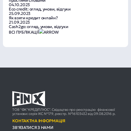
простими словами
04.10.2023
Eco credit: огляд, умови, відгуки
25.09.2023
Як взяти кредит онлайн?
21.09.2023
Cash2go: огляд, умови, відгуки
ВСІ ПУБЛІКАЦІЇ
ТОВ "ФК"КРЕДІПЛЮС". Свідоцтво про реєстрацію фінансової
установи: серія ІКС №179, реєстр. №16103432 від 09.08.2016 р.
КОНТАКТНА ІНФОРМАЦІЯ
ЗВ'ЯЗАТИСЯ З НАМИ