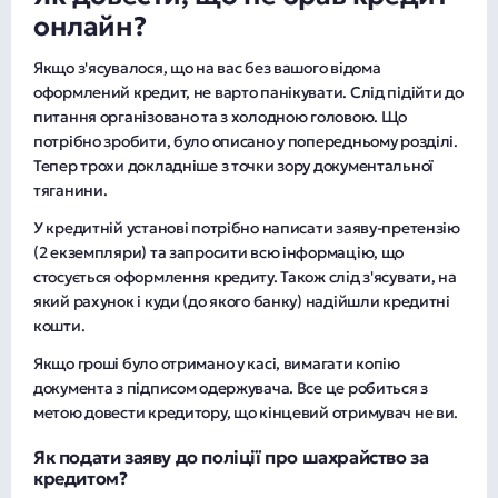
онлайн?
Якщо з'ясувалося, що на вас без вашого відома
оформлений кредит, не варто панікувати. Слід підійти до
питання організовано та з холодною головою. Що
потрібно зробити, було описано у попередньому розділі.
Тепер трохи докладніше з точки зору документальної
тяганини.
У кредитній установі потрібно написати заяву-претензію
(2 екземпляри) та запросити всю інформацію, що
стосується оформлення кредиту. Також слід з'ясувати, на
який рахунок і куди (до якого банку) надійшли кредитні
кошти.
Якщо гроші було отримано у касі, вимагати копію
документа з підписом одержувача. Все це робиться з
метою довести кредитору, що кінцевий отримувач не ви.
Як подати заяву до поліції про шахрайство за
кредитом?