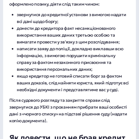
оформлено позику, діяти слід таким чином:
звернутися до кредитної установи з вимогою надати
всі дані щодо боргу;
донести до кредитора факт несанкціонованого
використання ваших даних третьою особою та
вимагати провести у зв'язку з цим розслідування;
написати заяву до поліції, докладно виклавши всю
інформацію, з вимогою порушити кримінальну
справу за фактом незаконного присвоєння та
використання персональних даних;
якщо кредитор не готовий списати борг за фактом
ваших доказів, слід найняти юриста, який підготує всі
необхідні документи і представлятиме вас у суді.
Після судового розгляду та закриття справи слід
звернутися до УБКІ з проханням прибрати ваші особисті
дані з «чорного списку» на підставі рішення суду (надати
копію документа).
Як довести, що не брав кредит