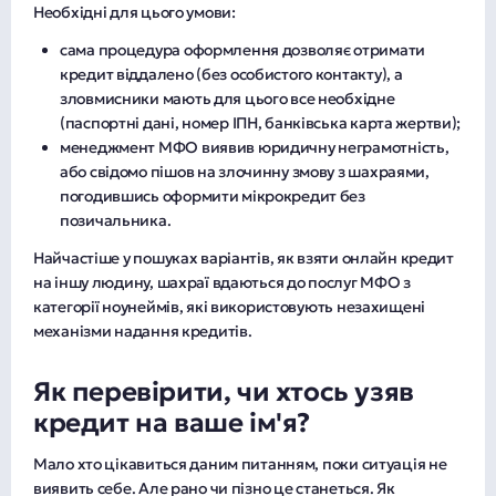
Необхідні для цього умови:
сама процедура оформлення дозволяє отримати
кредит віддалено (без особистого контакту), а
зловмисники мають для цього все необхідне
(паспортні дані, номер ІПН, банківська карта жертви);
менеджмент МФО виявив юридичну неграмотність,
або свідомо пішов на злочинну змову з шахраями,
погодившись оформити мікрокредит без
позичальника.
Найчастіше у пошуках варіантів, як взяти онлайн кредит
на іншу людину, шахраї вдаються до послуг МФО з
категорії ноунеймів, які використовують незахищені
механізми надання кредитів.
Як перевірити, чи хтось узяв
кредит на ваше ім'я?
Мало хто цікавиться даним питанням, поки ситуація не
виявить себе. Але рано чи пізно це станеться. Як