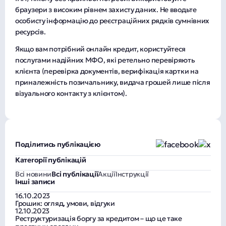
браузери з високим рівнем захисту даних. Не вводьте
особисту інформацію до реєстраційних рядків сумнівних
ресурсів.
Якщо вам потрібний онлайн кредит, користуйтеся
послугами надійних МФО, які ретельно перевіряють
клієнта (перевірка документів, верифікація картки на
приналежність позичальнику, видача грошей лише після
візуального контакту з клієнтом).
Поділитись публікацією
Категорії публікацій
Всі новини
Всі публікації
Акції
Інструкції
Інші записи
16.10.2023
Грошик: огляд, умови, відгуки
12.10.2023
Реструктуризація боргу за кредитом – що це таке