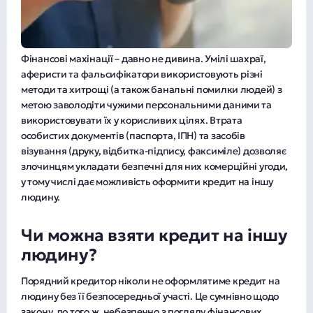
Фінансові махінації – давно не дивина. Умілі шахраї,
аферисти та фальсифікатори використовують різні
методи та хитрощі (а також банальні помилки людей) з
метою заволодіти чужими персональними даними та
використовувати їх у корисливих цілях. Втрата
особистих документів (паспорта, ІПН) та засобів
візування (друку, відбитка-підпису, факсиміле) дозволяє
злочинцям укладати безпечні для них комерційні угоди,
у тому числі дає можливість оформити кредит на іншу
людину.
Чи можна взяти кредит на іншу
людину?
Порядний кредитор ніколи не оформлятиме кредит на
людину без її безпосередньої участі. Це сумнівно щодо
закону, до того ж, небезпечно з погляду фінансових