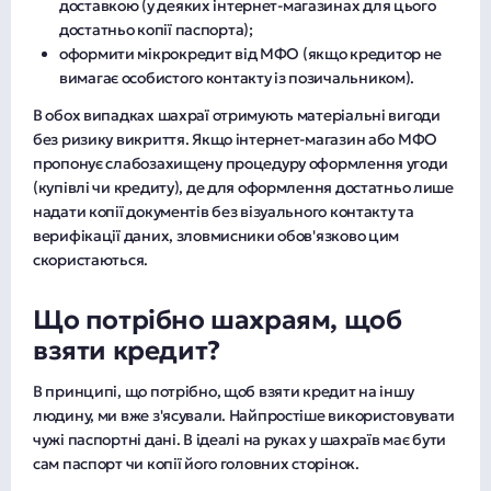
доставкою (у деяких інтернет-магазинах для цього
достатньо копії паспорта);
оформити мікрокредит від МФО (якщо кредитор не
вимагає особистого контакту із позичальником).
В обох випадках шахраї отримують матеріальні вигоди
без ризику викриття. Якщо інтернет-магазин або МФО
пропонує слабозахищену процедуру оформлення угоди
(купівлі чи кредиту), де для оформлення достатньо лише
надати копії документів без візуального контакту та
верифікації даних, зловмисники обов'язково цим
скористаються.
Що потрібно шахраям, щоб
взяти кредит?
В принципі, що потрібно, щоб взяти кредит на іншу
людину, ми вже з'ясували. Найпростіше використовувати
чужі паспортні дані. В ідеалі на руках у шахраїв має бути
сам паспорт чи копії його головних сторінок.