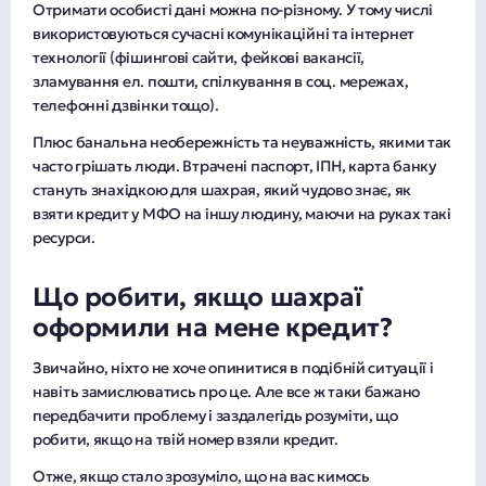
Отримати особисті дані можна по-різному. У тому числі
використовуються сучасні комунікаційні та інтернет
технології (фішингові сайти, фейкові вакансії,
зламування ел. пошти, спілкування в соц. мережах,
телефонні дзвінки тощо).
Плюс банальна необережність та неуважність, якими так
часто грішать люди. Втрачені паспорт, ІПН, карта банку
стануть знахідкою для шахрая, який чудово знає, як
взяти кредит у МФО на іншу людину, маючи на руках такі
ресурси.
Що робити, якщо шахраї
оформили на мене кредит?
Звичайно, ніхто не хоче опинитися в подібній ситуації і
навіть замислюватись про це. Але все ж таки бажано
передбачити проблему і заздалегідь розуміти, що
робити, якщо на твій номер взяли кредит.
Отже, якщо стало зрозуміло, що на вас кимось