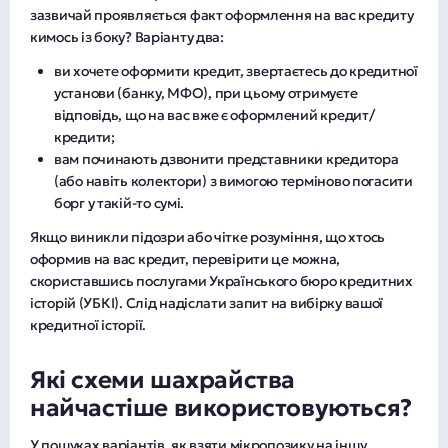
зазвичай проявляється факт оформлення на вас кредиту
кимось із боку? Варіанту два:
ви хочете оформити кредит, звертаєтесь до кредитної
установи (банку, МФО), при цьому отримуєте
відповідь, що на вас вже є оформлений кредит/
кредити;
вам починають дзвонити представники кредитора
(або навіть колектори) з вимогою терміново погасити
борг у такій-то сумі.
Якщо виникли підозри або чітке розуміння, що хтось
оформив на вас кредит, перевірити це можна,
скориставшись послугами Українського бюро кредитних
історій (УБКІ). Слід надіслати запит на вибірку вашої
кредитної історії.
Які схеми шахрайства
найчастіше використовуються?
У пошуках варіантів, як взяти мікропозику на іншу