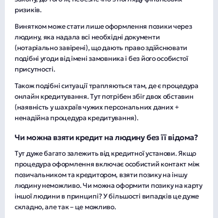
ризиків.
Винятком може стати лише оформлення позики через
людину, яка надала всі необхідні документи
(нотаріально завірені), що дають право здійснювати
подібні угоди від імені замовника і без його особистої
присутності.
Також подібні ситуації трапляються там, де є процедура
онлайн кредитування. Тут потрібен збіг двох обставин
(наявність у шахраїв чужих персональних даних +
ненадійна процедура кредитування).
Чи можна взяти кредит на людину без її відома?
Тут дуже багато залежить від кредитної установи. Якщо
процедура оформлення включає особистий контакт між
позичальником та кредитором, взяти позику на іншу
людину неможливо. Чи можна оформити позику на карту
іншої людини в принципі? У більшості випадків це дуже
складно, але так – це можливо.