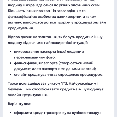
людину, шахраї вдаються до різних злочинних схем.
Більшість із них пов'язані із заволодінням та
фальсифікацією особистих даних жертви, а також
активно використовуються проріхи у процедурі онлайн
кредитування.
Відповідаючи на запитання, як беруть кредит на іншу
людину, відзначимо найпоширеніші ситуації:
використання паспорта іншої людини з
переклеюванням фото;
фальсифікація паспорта (створюється новий
документ, але з паспортними даними жертви);
онлайн кредитування за спрощеною процедурою.
Трохи докладніше за пунктом №3. Найсучаснішим і
безпечнішим способом взяти кредит на іншу людину є
онлайн кредитування.
Варіанту два:
оформити кредит-розстрочку на купівлю товару з