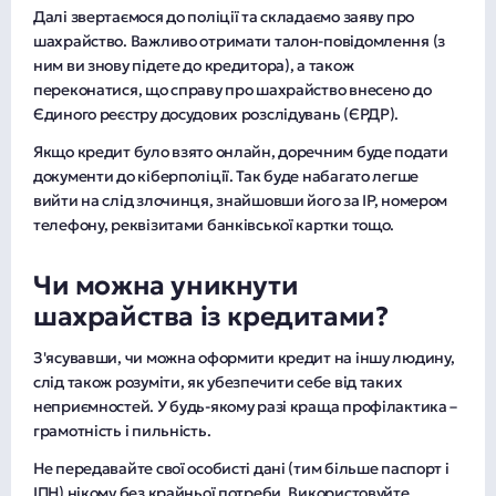
Далі звертаємося до поліції та складаємо заяву про
шахрайство. Важливо отримати талон-повідомлення (з
ним ви знову підете до кредитора), а також
переконатися, що справу про шахрайство внесено до
Єдиного реєстру досудових розслідувань (ЄРДР).
Якщо кредит було взято онлайн, доречним буде подати
документи до кіберполіції. Так буде набагато легше
вийти на слід злочинця, знайшовши його за IP, номером
телефону, реквізитами банківської картки тощо.
Чи можна уникнути
шахрайства із кредитами?
З'ясувавши, чи можна оформити кредит на іншу людину,
слід також розуміти, як убезпечити себе від таких
неприємностей. У будь-якому разі краща профілактика –
грамотність і пильність.
Не передавайте свої особисті дані (тим більше паспорт і
ІПН) нікому без крайньої потреби. Використовуйте