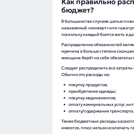
Как правильно рас
бюджет?
В большинстве случаев целью план
называемый «конверт» или «шкатул
поскольку каждый боится жить в до
Распределение обязанностей явля
мужчина в больше степени сконцен
женщина берёт на себя обязательс
Следует распределить все затраты
Обычно это расходы на:
покупку продуктов;
приобретение одежды;
покупку медикаментов;
оплату коммунальных услуг, инт
оплату/содержание транспорта
Также бюджетные расходы касаются
имеются, плюс нельзя исключать та