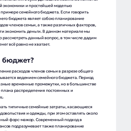
ой экономики и простейшей моделью
а примере семейного бюджета. Если говорить
него бюджета являет собою планирование
одов членов семьи, а также различных факторов,
и экономить деньги. В данном материале мы
 рассмотреть данный вопрос, в том числе дадим
нег всё равно не хватает.
й бюджет?
ление расходов членов семьи в разрезе общего
зывается ведением семейного бюджета. Период
азные временные промежутки, но в большинстве
е плана распределения постоянных и
ц.
вать типичные семейные затраты, касающиеся
довольствия и одежды, при этом оставлять около
чный форс-мажор. Современный подход в
нсов подразумевает также планирование