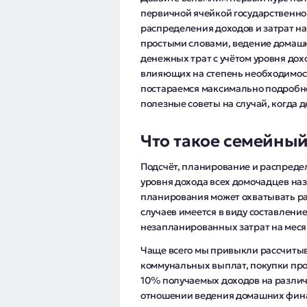
первичной ячейкой государственн
распределения доходов и затрат н
простыми словами, ведение домаш
денежных трат с учётом уровня дох
влияющих на степень необходимост
постараемся максимально подробно
полезные советы на случай, когда де
Что такое семейны
Подсчёт, планирование и распреде
уровня дохода всех домочадцев на
планирования может охватывать р
случаев имеется в виду составлени
незапланированных затрат на меся
Чаще всего мы привыкли рассчиты
коммунальных выплат, покупки про
10% получаемых доходов на разли
отношении ведения домашних фина