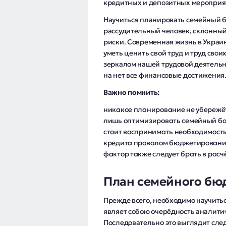
кредитных и депозитных мероприя
Научиться планировать семейный б
рассудительный человек, склонны
риски. Современная жизнь в Украи
уметь ценить свой труд и труд сво
зеркалом нашей трудовой деятельно
на нет все финансовые достижения
Важно помнить:
никакое планирование не убережё
лишь оптимизировать семейный бал
стоит воспринимать необходимость
кредита провалом бюджетирования
фактор также следует брать в расчё
План семейного бю
Прежде всего, необходимо научить
являет собою очерёдность аналити
Последовательно это выглядит сл