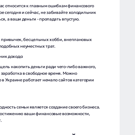
пас относится к главным ошибкам финансового
е сегодня и сейчас, не забивайте холодильник
я, а ваши деньги - пропадать впустую.
ых привычек, бесцельных хобби, внеплановых
подобных неуместных трат.
ник дохода
 цель накопить деньги ради чего-либо важного,
 заработка в свободное время. Можно
о в Украине работает немало сайтов категории
дность семьи является создание своего бизнеса.
 достижению ваши финансовые возможности,
.