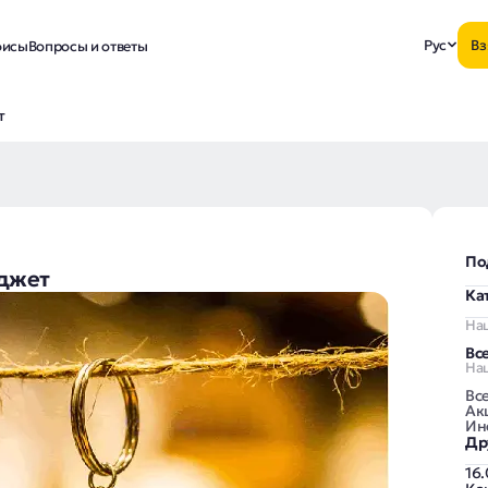
Рус
Вз
исы
Вопросы и ответы
т
По
джет
Ка
На
Вс
На
Вс
Ак
Ин
Др
16