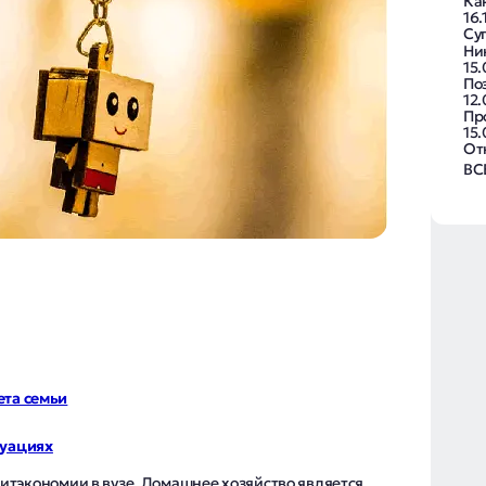
Ка
16.
Су
Ни
15.
По
12
Пр
15
От
ВС
та семьи
туациях
итэкономии в вузе. Домашнее хозяйство является