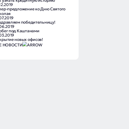
к узнать кредитную историю
12.2019
пер-предложение ко Дню Святого
колая
07.2019
здравляем победительницу!
.06.2019
обег под Каштанами
.03.2019
крытие новых офисов!
Е НОВОСТИ