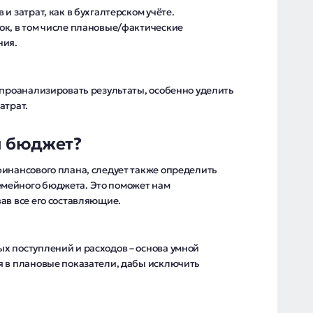
и затрат, как в бухгалтерском учёте.
ок, в том числе плановые/фактические
ния.
 проанализировать результаты, особенно уделить
атрат.
й бюджет?
финансового плана, следует также определить
мейного бюджета. Это поможет нам
ав все его составляющие.
х поступлений и расходов – основа умной
я в плановые показатели, дабы исключить