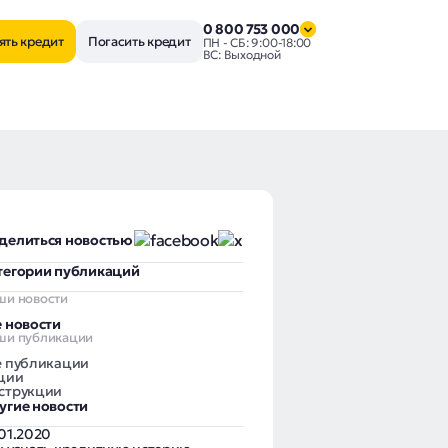
0 800 753 000
ять кредит
Погасить кредит
ПН - СБ: 9:00-18:00
ВС: Выходной
делиться новостью
тегории публикаций
ши новости
е новости
ши публикации
е публикации
ции
струкции
угие новости
.01.2020