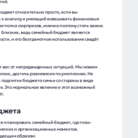
тий.
юджет относительно просто, если вы
й к анализу и умеющий взвешивать финансовые
не полна сюрпризов, именно поэтому столь важно
их близких, ведь семейный бюджет является
сти, и его безграмотное использование сведёт
.
т вас от непредвиденных ситуаций. Мы можем
анс, достичь равновесия по умолчанию. Не
 подпитки бюджета семьи со стороны в виде
. Это нормальное явление и этот возможный
т.
джета
ся планировать семейный бюджет, где план
ческих и организационных моментов.
едующим образом: