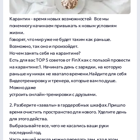
Карантин - время новых возможностей Все мы
понемногу начинаем привыкать к новым условиям
жизни.
Говорят, что мир уже не будет таким как раньше.
Возможно, так оно и произойдет.
Но чем занять себя на карантине?
Есть для вас ТОР 5 советов от FinX как с пользой провести
на карантине:1. Начинать день с зарядки, на которую
раньше ну никак не хватало времени.Найдите для себя
Видеотренировку и тренера, которые вам по душе.
Можно даже
устроить онлайн-тренировки с друзьями.
2. Разберите «завалы» в гардеробных шкафах.Пришло
время очистить пространство для нового. Уделите день
для этого действа.
Выбрасывайте все, чего не касались ваши руки
последний год.
Часть вещей всегда можно передать тем, кто в этом