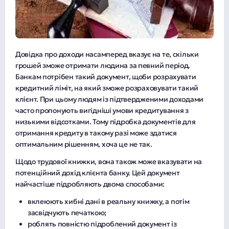
Довідка про доходи насамперед вказує на те, скільки
грошей зможе отримати людина за певний період.
Банкам потрібен такий документ, щоби розрахувати
кредитний ліміт, на який зможе розраховувати такий
клієнт. При цьому людям із підтвердженими доходами
часто пропонують вигідніші умови кредитування з
низькими відсотками. Тому підробка документів для
отримання кредиту в такому разі може здатися
оптимальним рішенням, хоча це не так.
Щодо трудової книжки, вона також може вказувати на
потенційний дохід клієнта банку. Цей документ
найчастіше підробляють двома способами:
вклеюють хибні дані в реальну книжку, а потім
засвідчують печаткою;
роблять повністю підроблений документ із