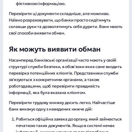
фіктивною інформацією.
Перевірити ці документи складніше, але можливо.
Наївно розраховувати, що банки просто сидітимуть
склавши руки та дозволятимуть себе дурити. Вони мають
свої способи виявити обман.
Як можуть виявити обман
Насамперед банківські організації часто мають у своїй
структурі служби безпеки, в обов'язки яких саме входить
перевірка потенційних клієнтів. Представники служби
зв'язуються з конкретними органами, а також
роботодавцями, щоб перевірити правдивість
інформації, яка була вказана клієнтом.
Перевірити трудову книжку досить легко. Найчастіше
банк виконує одну з наведених нижче дій:
Робиться офіційна заявка до органу, який займається
печаткою таких документів. Якщо в системі немає