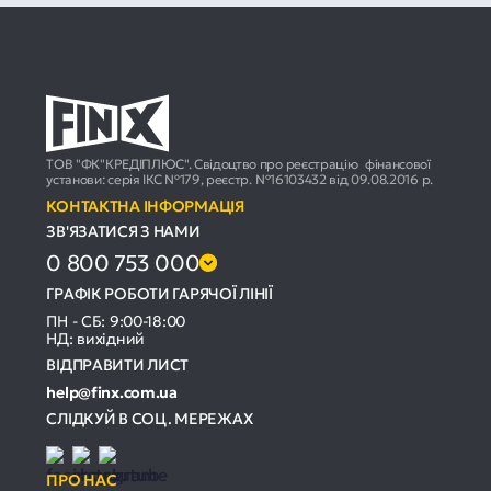
ТОВ "ФК"КРЕДІПЛЮС". Свідоцтво про реєстрацію фінансової
установи: серія ІКС №179, реєстр. №16103432 від 09.08.2016 р.
КОНТАКТНА ІНФОРМАЦІЯ
ЗВ'ЯЗАТИСЯ З НАМИ
0 800 753 000
ГРАФІК РОБОТИ ГАРЯЧОЇ ЛІНІЇ
ПН - СБ: 9:00-18:00
НД: вихідний
ВІДПРАВИТИ ЛИСТ
help@finx.com.ua
СЛІДКУЙ В СОЦ. МЕРЕЖАХ
ПРО НАС