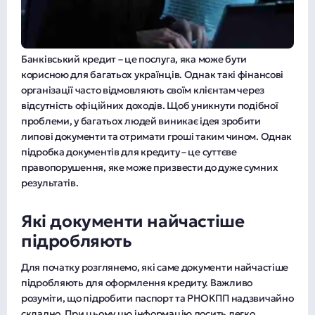
Банківський кредит – це послуга, яка може бути
корисною для багатьох українців. Однак такі фінансові
організації часто відмовляють своїм клієнтам через
відсутність офіційних доходів. Щоб уникнути подібної
проблеми, у багатьох людей виникає ідея зробити
липові документи та отримати гроші таким чином. Однак
підробка документів для кредиту – це суттєве
правопорушення, яке може призвести до дуже сумних
результатів.
Які документи найчастіше
підробляють
Для початку розглянемо, які саме документи найчастіше
підробляють для оформлення кредиту. Важливо
розуміти, що підробити паспорт та РНОКПП надзвичайно
складно. При цьому цю інформацію досить легко