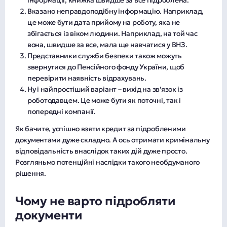
інформації, книжка швидше за все підроблена.
Вказано неправдоподібну інформацію. Наприклад,
це може бути дата прийому на роботу, яка не
збігається із віком людини. Наприклад, на той час
вона, швидше за все, мала ще навчатися у ВНЗ.
Представники служби безпеки також можуть
звернутися до Пенсійного фонду України, щоб
перевірити наявність відрахувань.
Ну і найпростіший варіант – вихід на зв'язок із
роботодавцем. Це може бути як поточні, так і
попередні компанії.
Як бачите, успішно взяти кредит за підробленими
документами дуже складно. А ось отримати кримінальну
відповідальність внаслідок таких дій дуже просто.
Розгляньмо потенційні наслідки такого необдуманого
рішення.
Чому не варто підробляти
документи