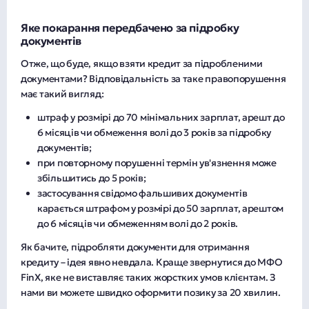
Яке покарання передбачено за підробку
документів
Отже, що буде, якщо взяти кредит за підробленими
документами? Відповідальність за таке правопорушення
має такий вигляд:
штраф у розмірі до 70 мінімальних зарплат, арешт до
6 місяців чи обмеження волі до 3 років за підробку
документів;
при повторному порушенні термін ув'язнення може
збільшитись до 5 років;
застосування свідомо фальшивих документів
карається штрафом у розмірі до 50 зарплат, арештом
до 6 місяців чи обмеженням волі до 2 років.
Як бачите, підробляти документи для отримання
кредиту – ідея явно невдала. Краще звернутися до МФО
FinX, яке не виставляє таких жорстких умов клієнтам. З
нами ви можете швидко оформити позику за 20 хвилин.