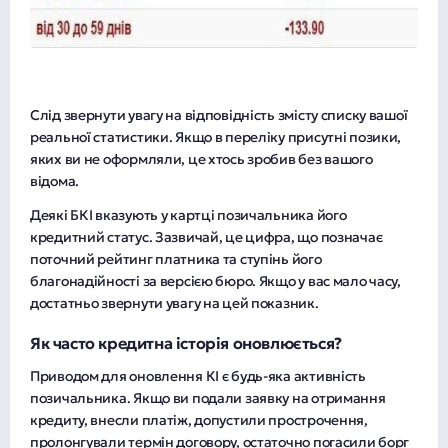
Слід звернути увагу на відповідність змісту списку вашої
реальної статистики. Якщо в переліку присутні позики,
яких ви не оформляли, це хтось зробив без вашого
відома.
Деякі БКІ вказують у картці позичальника його
кредитний статус. Зазвичай, це цифра, що позначає
поточний рейтинг платника та ступінь його
благонадійності за версією бюро. Якщо у вас мало часу,
достатньо звернути увагу на цей показник.
Як часто кредитна історія оновлюється?
Приводом для оновлення КІ є будь-яка активність
позичальника. Якщо ви подали заявку на отримання
кредиту, внесли платіж, допустили прострочення,
пролонгували термін договору, остаточно погасили борг