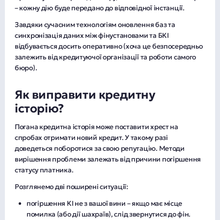
– кожну дію буде передано до відповідної інстанції.
Завдяки сучасним технологіям оновлення баз та
синхронізація даних між фінустановами та БКІ
відбувається досить оперативно (хоча це безпосередньо
залежить від кредитуючої організації та роботи самого
бюро).
Як виправити кредитну
історію?
Погана кредитна історія може поставити хрест на
спробах отримати новий кредит. У такому разі
доведеться поборотися за свою репутацію. Методи
вирішення проблеми залежать від причини погіршення
статусу платника.
Розглянемо дві поширені ситуації:
погіршення КІ не з вашої вини – якщо має місце
помилка (або дії шахраїв), слід звернутися до фін.