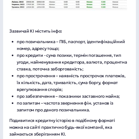
Зазвичай КІ містить інфо:
про позичальника – ПІБ, паспорт, ідентифікаційний
номер, адресу тощо;
про кредити - сума позики, термін погашення, тип
угоди, найменування кредитора, валюта, процентна
ставка, поточна заборгованість;
про прострочення – наявність прострочок платежів,
їх кількість, дата, тривалість, сума боргу, формат
врегулювання спорів;
про забезпечення – показники заставного майна;
по запитам – частота звернення фін. установ із
запитом про даного позичальника.
Подивитися кредитну історію в подібному форматі
можна на сайті практично будь-якої компанії, яка
займається зберіганням КІ.