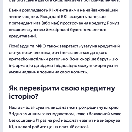
баз БКІ і самі надають оновлені дані про позичальників.
Банки розглядають КІ клієнта як чи не найважливіший
чинник оцінки. Якщо дані БКІ вказують на те, що
претендент мав (або має) прострочення кредиту, йому з
високим ступенем ймовірності буде відмовлено в
кредитуванні.
Ломбарди та МФО також звертають увагу на кредитний
статус позичальника, хоч і не ставляться до цього
критерію настільки ретельно. Вони скоріше беруть цю
інформацію до відома і відповідно можуть скоригувати
умови надання позики на свою користь.
Як перевірити свою кредитну
історію?
Настав час з'ясувати, як дізнатися про кредитну історію.
Згідно з чинним законодавством, кожен бажаючий може
безкоштовно (1 раз на рік) надіслати запит на вибірку за
КІ, а надалі робити це на платній основі.