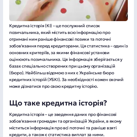
Кредитна історія (КІ) – це послужний список
позичальника, який містить всю інформацію про
отримані ним раніше фінансові позики та поточні
зобов'язання перед кредиторами. Ця статистика – один із
основних критеріїв, за якими фінансові установи
оцінюють позичальника. Ця інформація зберігається у
базах спеціально створених при цьому організацій
(бюро). Найбільш відомою з них є Українське бюро
кредитних історій (УБКІ). За необхідності кожен охочий
може дізнатися про свою кредитну історію.
Що таке кредитна історія?
Кредитна історія – це зведення даних про фінансові
зобов'язання громадян та організацій України, в якому
міститься інформація про всі поточні та раніше взяті
кредити, а також є статистика виплат за ними.