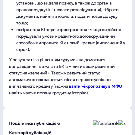
установи, що видала позику, а також до органів
правопорядку (ініціювати розслідування), зібрати
документи, найняти юриста, подати позов до суду
тощо;
погіршення КІ через прострочення - якщо ви дійсно
порушували умови кредитного договору, єдиним
способом виправити КІ є новий кредит (виплачений у
строк).
У результаті за рішенням суду можна домогтися
виправдання і вимагати БКІ змінити ваш кредитний
статус на «зелений». Також кредитний статус
автоматично покращиться після першого успішно
виплаченого кредиту (можна
взяти мікропозику в МФО
навіть маючи погану кредитну історію).
Поділитись публікацією
Категорії публікацій