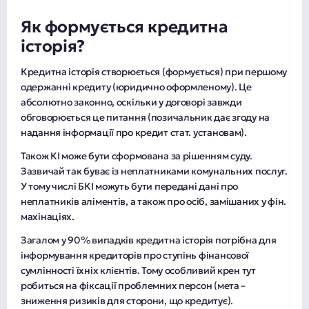
Як формується кредитна
історія?
Кредитна історія створюється (формується) при першому
одержанні кредиту (юридично оформленому). Це
абсолютно законно, оскільки у договорі завжди
обговорюється це питання (позичальник дає згоду на
надання інформації про кредит стат. установам).
Також КІ може бути сформована за рішенням суду.
Зазвичай так буває із неплатниками комунальних послуг.
У тому числі БКІ можуть бути передані дані про
неплатників аліментів, а також про осіб, замішаних у фін.
махінаціях.
Загалом у 90% випадків кредитна історія потрібна для
інформування кредиторів про ступінь фінансової
сумлінності їхніх клієнтів. Тому особливий крен тут
робиться на фіксації проблемних персон (мета –
зниження ризиків для сторони, що кредитує).