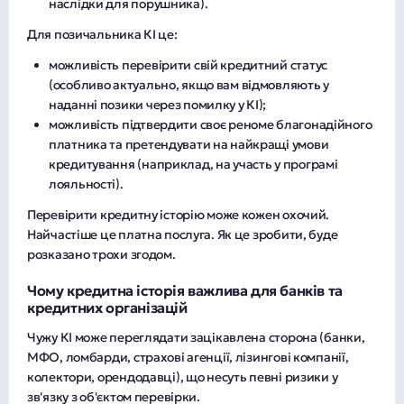
наслідки для порушника).
Для позичальника КІ це:
можливість перевірити свій кредитний статус
(особливо актуально, якщо вам відмовляють у
наданні позики через помилку у КІ);
можливість підтвердити своє реноме благонадійного
платника та претендувати на найкращі умови
кредитування (наприклад, на участь у програмі
лояльності).
Перевірити кредитну історію може кожен охочий.
Найчастіше це платна послуга. Як це зробити, буде
розказано трохи згодом.
Чому кредитна історія важлива для банків та
кредитних організацій
Чужу КІ може переглядати зацікавлена сторона (банки,
МФО, ломбарди, страхові агенції, лізингові компанії,
колектори, орендодавці), що несуть певні ризики у
зв'язку з об'єктом перевірки.