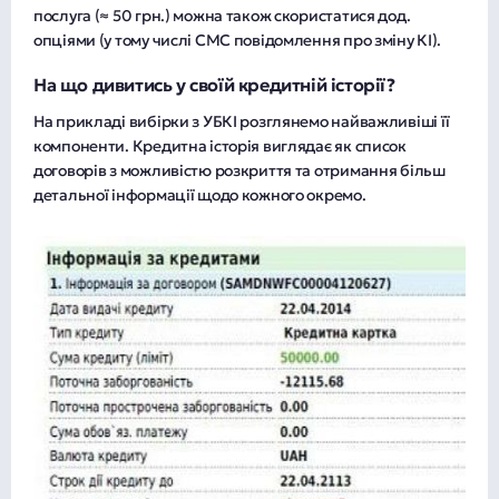
послуга (≈ 50 грн.) можна також скористатися дод.
опціями (у тому числі СМС повідомлення про зміну КІ).
На що дивитись у своїй кредитній історії?
На прикладі вибірки з УБКІ розглянемо найважливіші її
компоненти. Кредитна історія виглядає як список
договорів з можливістю розкриття та отримання більш
детальної інформації щодо кожного окремо.