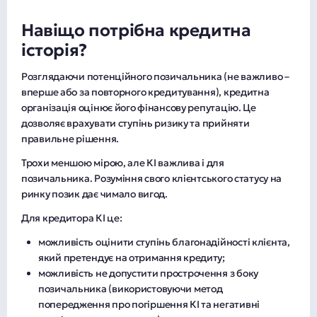
Навіщо потрібна кредитна
історія?
Розглядаючи потенційного позичальника (не важливо –
вперше або за повторного кредитування), кредитна
організація оцінює його фінансову репутацію. Це
дозволяє врахувати ступінь ризику та прийняти
правильне рішення.
Трохи меншою мірою, але КІ важлива і для
позичальника. Розуміння свого клієнтського статусу на
ринку позик дає чимало вигод.
Для кредитора КІ це:
можливість оцінити ступінь благонадійності клієнта,
який претендує на отримання кредиту;
можливість не допустити прострочення з боку
позичальника (використовуючи метод
попередження про погіршення КІ та негативні