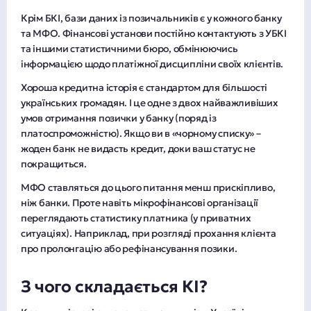
Крім БКІ, бази даних із позичальників є у кожного банку
та МФО. Фінансові установи постійно контактують з УБКІ
та іншими статистичними бюро, обмінюючись
інформацією щодо платіжної дисципліни своїх клієнтів.
Хороша кредитна історія є стандартом для більшості
українських громадян. І це одне з двох найважливіших
умов отримання позички у банку (поряд із
платоспроможністю). Якщо ви в «чорному списку» –
жоден банк не видасть кредит, доки ваш статус не
покращиться.
МФО ставляться до цього питання менш прискіпливо,
ніж банки. Проте навіть мікрофінансові організації
переглядають статистику платника (у приватних
ситуаціях). Наприклад, при розгляді прохання клієнта
про пролонгацію або рефінансування позики.
З чого складається КІ?