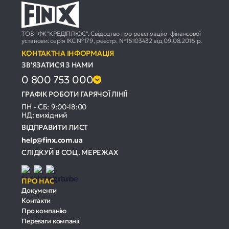
ТОВ "ФК"КРЕДІПЛЮС". Свідоцтво про реєстрацію фінансової
установи: серія ІКС №179, реєстр. №16103432 від 09.08.2016 р.
КОНТАКТНА ІНФОРМАЦІЯ
ЗВ'ЯЗАТИСЯ З НАМИ
0 800 753 000
ГРАФІК РОБОТИ ГАРЯЧОЇ ЛІНІЇ
ПН - СБ: 9:00-18:00
НД: вихідний
ВІДПРАВИТИ ЛИСТ
help@finx.com.ua
СЛІДКУЙ В СОЦ. МЕРЕЖАХ
ПРО НАС
Документи
Контакти
Про компанію
Переваги компанії