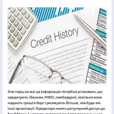
Але перш за все ця інформація потрібна установам, що
кредитують (банкам, МФО, ломбардам), оскільки вони
надають гроші в борг і ризикують більше, ніж будь-які
інші організації. Кредитори мають регулярний доступ до