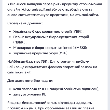
У більшості випадків перевірити кредитну історію можна
онлайн. Усі організації, які збирають, зберігають та
оновлюють статистику за кредитами, мають свої сайти.
Серед найвідоміших:
Українське бюро кредитних історій (УБКІ);
Перше всеукраїнське бюро кредитних історій
(ПВБКІ);
Міжнародне бюро кредитних історій (МБКІ);
Українське кредитне бюро (УКБ).
Найбільшу базу має УБКІ. Для отримання вибірки
найкраще скористатися формою зворотний зв'язок на
сайті компанії.
Для цього потрібно надати:
копії паспорта та ІПН (завірені особистим підписом);
заяву отримання КІ.
Якщо це безкоштовний запит, відповідь надходить
протягом 2-х днів. При оформленні заявки як платна