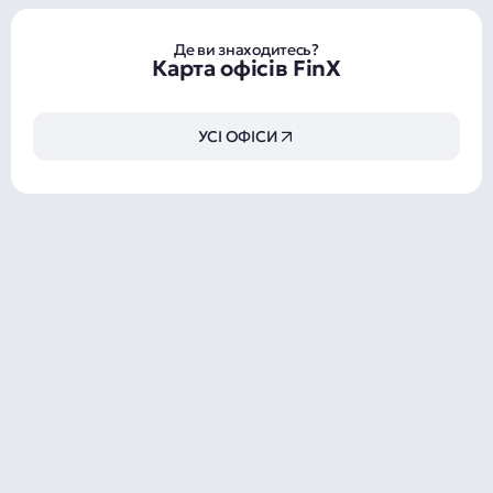
Де ви знаходитесь?
Карта офісів FinX
УСІ ОФІСИ