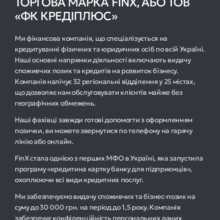
ТОРГОВА МАРКА FINX, АБО ТОВ
«ФК КРЕДІПЛЮС»
Ми фінансова компанія, що спеціалізується на
кредитуванні фізичних та юридичних осіб по всій Україні.
Наші основні напрямки діяльності включають видачу
споживчих позик та кредитів на розвиток бізнесу.
Компанія налічує 32 регіональні відділення у 25 містах,
що дозволяє нам обслуговувати клієнтів майже без
географічних обмежень.
Наші фахівці завжди готові допомогти з оформленням
позички, ви можете звернутися по телефону на гарячу
лінію або онлайн.
FinX стала однією з перших МФО в Україні, яка запустила
програму «кредитина картку банку для підприємців»,
охоплюючи всі види кредитних послуг.
Ми забезпечуємо видачу споживчих та бізнес-позик на
суму до 30 000 грн. на період до 1,5 року. Компанія
забезпечує конфіденційність персональних даних,