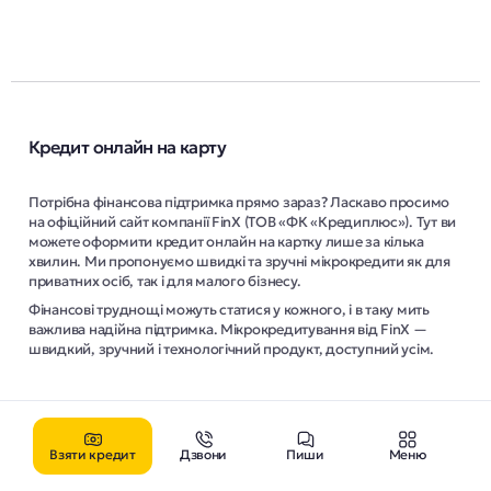
Кредит онлайн на карту
Потрібна фінансова підтримка прямо зараз? Ласкаво просимо
на офіційний сайт компанії FinX (ТОВ «ФК «Кредиплюс»). Тут ви
можете оформити кредит онлайн на картку лише за кілька
хвилин. Ми пропонуємо швидкі та зручні мікрокредити як для
приватних осіб, так і для малого бізнесу.
Фінансові труднощі можуть статися у кожного, і в таку мить
важлива надійна підтримка. Мікрокредитування від FinX —
швидкий, зручний і технологічний продукт, доступний усім.
Взяти кредит
Дзвони
Пиши
Меню
Хто може взяти кредит на картку