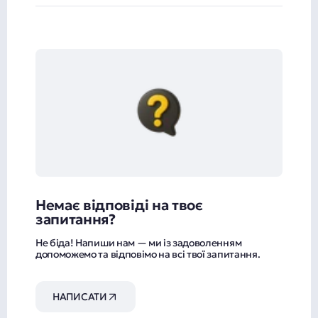
ТОВ "ФК" Кредіплюс "(торгова марка FinX) -
фінансова компанія, експерт у сфері споживчого
кредитування фізичних осіб. Офіси FinX
розташовані в більшості міст України, наші
співробітники професіонали своєї справи і завжди
знайдуть для Вас краще рішення. Якщо Ви
починаєте ремонт, хочете оновити побутову техніку,
плануєте навчання дітей, зібралися у відпустку і
Вам потрібна фінансова допомога - це до нас!
Немає відповіді на твоє
запитання?
Не біда! Напиши нам — ми із задоволенням
допоможемо та відповімо на всі твої запитання.
НАПИСАТИ