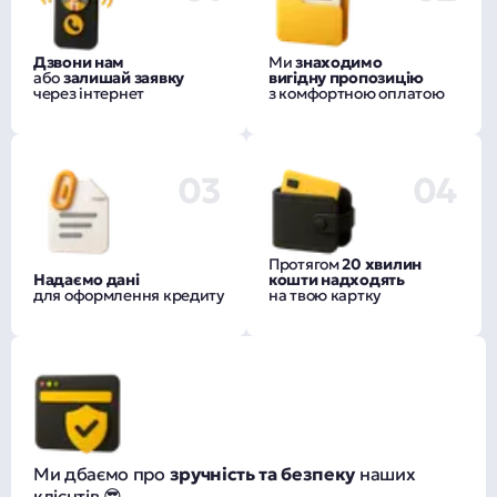
Дзвони нам
Ми
знаходимо
або
залишай заявку
вигідну пропозицію
через інтернет
з комфортною оплатою
03
04
Протягом
20 хвилин
Надаємо дані
кошти надходять
для оформлення кредиту
на твою картку
Ми дбаємо про
зручність та безпеку
наших
клієнтів 😎