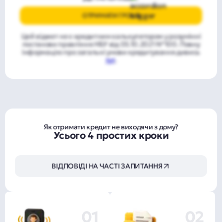
ОТРИМАТИ ГРОШІ
Цей віджет не є кредитним калькулятором у розумінні
постанови правління НБУ від 05.10.2021 №100. Повну
інформацію про загальні умови кредитування дивись
тут
.
Як отримати кредит не виходячи з дому?
Усього 4 простих кроки
ВІДПОВІДІ НА ЧАСТІ ЗАПИТАННЯ
01
02