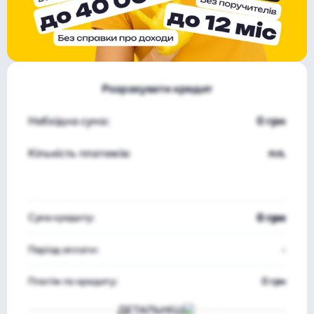
Розрахувати кредит
Небхідна сума:
0 грн
Кількість платежів:
пл.
0 грн
Сума кредиту:
Період оплати:
-
Платіж по кредиту:
0 грн
ДЕТАЛЬНІШЕ