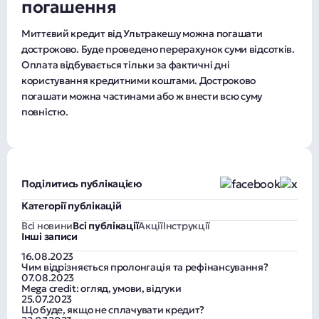
погашення
Миттєвий кредит від Ультракешу можна погашати
достроково. Буде проведено перерахунок суми відсотків.
Оплата відбувається тільки за фактичні дні
користування кредитними коштами. Достроково
погашати можна частинами або ж внести всю суму
повністю.
Поділитись публікацією
Категорії публікацій
Всі новини
Всі публікації
Акції
Інструкції
Інші записи
16.08.2023
Чим відрізняється пролонгація та рефінансування?
07.08.2023
Mega credit: огляд, умови, відгуки
25.07.2023
Що буде, якщо не сплачувати кредит?