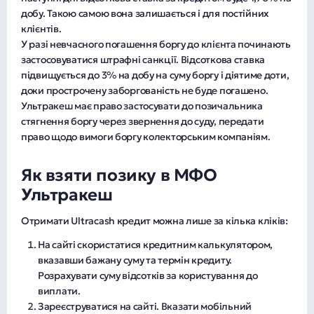
добу. Такою самою вона залишається і для постійних
клієнтів.
У разі невчасного погашення боргу до клієнта починають
застосовуватися штрафні санкції. Відсоткова ставка
підвищується до 3% на добу на суму боргу і діятиме доти,
доки прострочену заборгованість не буде погашено.
Ультракеш має право застосувати до позичальника
стягнення боргу через звернення до суду, передати
право щодо вимоги боргу колекторським компаніям.
Як взяти позику в МФО
Ультракеш
Отримати Ultracash кредит можна лише за кілька кліків:
На сайті скористатися кредитним калькулятором,
вказавши бажану суму та термін кредиту.
Розрахувати суму відсотків за користування до
виплати.
Зареєструватися на сайті. Вказати мобільний