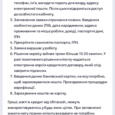
телефон, ім'я, вигадати пароль для входу, адресу
електронної пошти. Після цього відкриється доступ
до особистого кабінету.
Заповнення заявки отримання позики. Введення
особистих даних (ПІБ, дата народження, адреса
проживання та місце роботи, дохід), паспортні дані,
ІПН.
Прикріпити сканкопію паспорта, ІПН.
Заявка вирушає у роботу.
Рішення сервісу займає трохи більше 15-20 хвилин. У
разі позитивного рішення клієнту надається
електронна версія кредитного договору, який слід
завірити підписом.
Введення даних банківської картки, на яку потрібно,
щоб зараховувалися кошти. Проходження процедури
верифікації.
Зарахування коштів на картку.
Гроші, взяті в кредит від Ultracash, можуть
використовуватись у будь-яких цілях. При заповненні
анкети мету позики клієнту вказувати не потрібно.