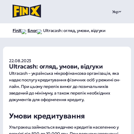
Укр
FinX
Блог
Ultracash: огляд, умови, відгуки
22.08.2023
Ultracash: огляд, умови, відгуки
Ultracash – українська мікрофінансова організація, яка
надає послугу кредитування фізичних осіб у режимі он-
лайн. При цьому перелік вимог до позичальників
зведений до мінімуму, а також перелік необхідних
документів для оформлення кредиту.
Умови кредитування
Ультракеш займається видачею кредитів населенню у
розмірі від 500 до 10 000 грн. При першому зверненні