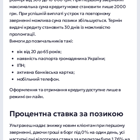
максимальна сума кредиту може становити лише 2000
грн. При успішній виплаті у строк та повторному
зверненні можлива сума позики збільшується. Термін
видачі кредиту становить 30 днів із можливістю
пролонгації.
Вимоги до позичальників такі:
вік від 20 до 65 років;
наявність паспорта громадянина України;
ІПН;
активна банківська картка;
мобільний телефон.
Оформлення та отримання кредиту доступне лише в
режимі он-лайн.
Процентна ставка за позикою
Ультракеш надає знижку новим клієнтам при першому
зверненні, даючи гроші в борг під 0% на один день, усі
наступні дні відсоткова ставка за кредитом буде 1,76% на