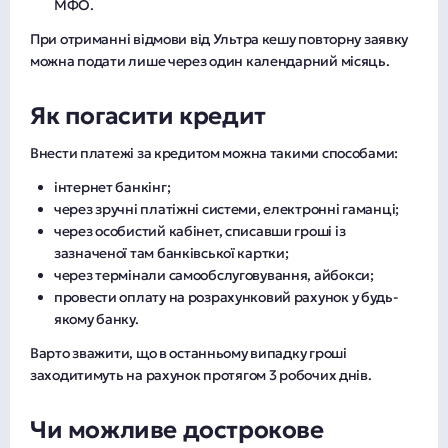
МФО.
При отриманні відмови від Ультра кешу повторну заявку
можна подати лише через один календарний місяць.
Як погасити кредит
Внести платежі за кредитом можна такими способами:
інтернет банкінг;
через зручні платіжні системи, електронні гаманці;
через особистий кабінет, списавши гроші із
зазначеної там банківської картки;
через термінали самообслуговування, айбокси;
провести оплату на розрахунковий рахунок у будь-
якому банку.
Варто зважити, що в останньому випадку гроші
заходитимуть на рахунок протягом 3 робочих днів.
Чи можливе дострокове