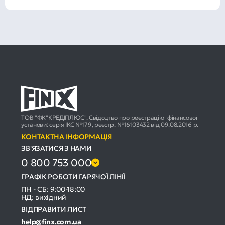
ТОВ "ФК"КРЕДІПЛЮС". Свідоцтво про реєстрацію фінансової
установи: серія ІКС №179, реєстр. №16103432 від 09.08.2016 р.
КОНТАКТНА ІНФОРМАЦІЯ
ЗВ'ЯЗАТИСЯ З НАМИ
0 800 753 000
ГРАФІК РОБОТИ ГАРЯЧОЇ ЛІНІЇ
ПН - СБ: 9:00-18:00
НД: вихідний
ВІДПРАВИТИ ЛИСТ
help@finx.com.ua