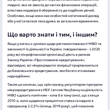
людині, яка не звикла до частих фінансових операцій,
властива недовіра й обережність до подібних речей.
Особливо, якщо вона має особистий негативний досвід
або у неї склалася така думка за загальним враженням.
Що варто знати і тим, і іншим?
Якщо у когось є сумніви щодо регламентованості МФО та
законності їх діяльності в Україні, повідомляємо – з 2020
року всі мікрофінансові організації діють в рамках
Закону України «Про споживче кредитування»,
відповідно, всі мікрокредитні операції прирівнюються
до банківського кредитування, яке багато хто вважає
наднадійним.
Також це означає, що, крім закону, регулятором програми
мікрокредитування є НБУ. І вплив Нацбанку на діяльність
МФО є досить помітним – хоча б в тому сенсі, що з кінця
2010-х, коли щоденна процентна ставка складала в
середньому 2-2,5% (кінець 2019 року), цей показник