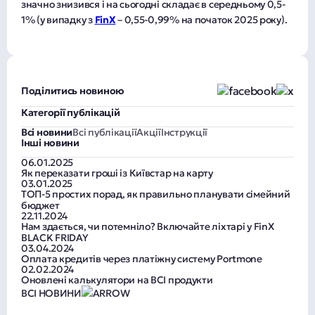
значно знизився і на сьогодні складає в середньому 0,5-
1% (у випадку з
FinX
– 0,55-0,99% на початок 2025 року).
Поділитись новиною
Категорії публікацій
Всі новини
Всі публікації
Акції
Інструкції
Інші новини
06.01.2025
Як переказати гроші із Київстар на карту
03.01.2025
ТОП-5 простих порад, як правильно планувати сімейний
бюджет
22.11.2024
Нам здається, чи потемніло? Включайте ліхтарі у FinX
BLACK FRIDAY
03.04.2024
Оплата кредитів через платіжну систему Portmone
02.02.2024
Оновлені калькулятори на ВСІ продукти
ВСІ НОВИНИ