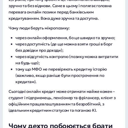
зручно та без відмови. Саме в цьому і полягає головна
перевага онлайн позики перед банківським
кредитуванням. Вона дуже зручна та доступна.
Чому люди беруть мікропозику:
через онлайн оформлення, бо це швидко та зручно;
через доступність (де ще можна взяти гроші в борг
без довідки про доходи);
через відсутність контролю (позику можна витратити
на будь-що);
тому що МФО не перевіряють кредитну історію
(важливо, якщо раніше були прострочення по
кредитам).
Сьогодні онлайн кредит може отримати майже кожен –
студент і підприємець, пенсіонер та фрілансер, клієнт з
офіційним працевлаштуванням та безробітний, з
ідеальним кредитним статусом та поганою КІ.
Чому дехто побоюється брати