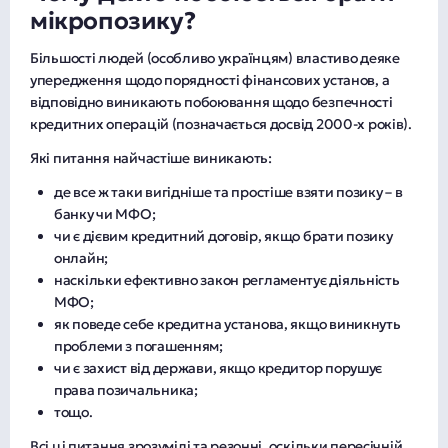
мікропозику?
Більшості людей (особливо українцям) властиво деяке
упередження щодо порядності фінансових установ, а
відповідно виникають побоювання щодо безпечності
кредитних операцій (позначається досвід 2000-х років).
Які питання найчастіше виникають:
де все ж таки вигідніше та простіше взяти позику – в
банку чи МФО;
чи є дієвим кредитний договір, якщо брати позику
онлайн;
наскільки ефективно закон регламентує діяльність
МФО;
як поведе себе кредитна установа, якщо виникнуть
проблеми з погашенням;
чи є захист від держави, якщо кредитор порушує
права позичальника;
тощо.
Всі ці питання зрозумілі та резонні, оскільки пересічній