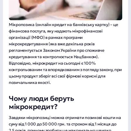
Мікропозика (онлайн кредит на банківську картку) – це
фінансова послуга, яку надають мікрофінансові
організації (МФО) в рамках програми
мікрокредитування (яка вже декілька років
регламентується Законом України про споживче
кредитування та контролюється Нацбанком).
Відповідно, мікрокредит на сьогодні є 100%
контрольованим та впорядкованим з погляду закону, при
цьому продукт зберіг всі свої фірмові корисні для
позичальника якості.
Чому люди беруть
мікрокредит?
Завдяки мікропозиці можна отримати позикові кошти на
суму від 1 000 до 50 000 грн. та строком від 1 місяця до
2,5 років, причому зробити це максимально швидко,