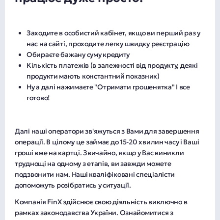
Заходите в особистий кабінет, якщо ви перший раз у
нас на сайті, проходите легку швидку реєстрацію
Обираєте бажану суму кредиту
Кількість платежів (в залежності від продукту, деякі
продукти мають константний показник)
Ну а далі нажимаєте "Отримати грошенятка" І все
готово!
Далі наші оператори зв'яжуться з Вами для завершення
операції. В цілому це займає до 15-20 хвилин часу і Ваші
гроші вже на картці. Звичайно, якщо у Вас виникли
труднощі на одному з етапів, ви завжди можете
подзвонити нам. Наші кваліфіковані спеціалісти
допоможуть розібратись у ситуації.
Компанія FinX здійснює свою діяльність виключно в
рамках законодавства України. Ознайомитися з