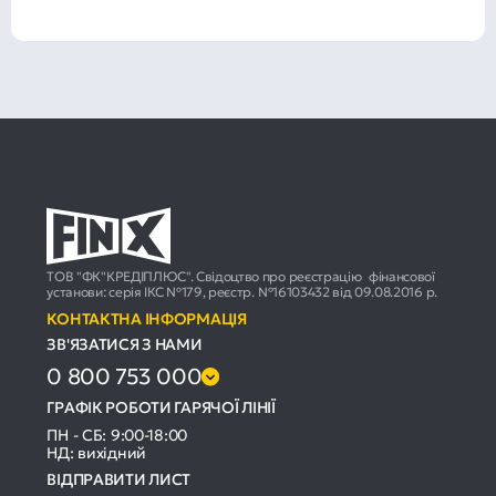
ТОВ "ФК"КРЕДІПЛЮС". Свідоцтво про реєстрацію фінансової
установи: серія ІКС №179, реєстр. №16103432 від 09.08.2016 р.
КОНТАКТНА ІНФОРМАЦІЯ
ЗВ'ЯЗАТИСЯ З НАМИ
0 800 753 000
ГРАФІК РОБОТИ ГАРЯЧОЇ ЛІНІЇ
ПН - СБ: 9:00-18:00
НД: вихідний
ВІДПРАВИТИ ЛИСТ