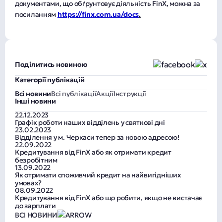
документами, що обґрунтовує діяльність FinX, можна за
посиланням
https://finx.com.ua/docs
.
Поділитись новиною
Категорії публікацій
Всі новини
Всі публікації
Акції
Інструкції
Інші новини
22.12.2023
Графік роботи наших відділень у святкові дні
23.02.2023
Відділення у м. Черкаси тепер за новою адресою!
22.09.2022
Кредитування від FinX або як отримати кредит
безробітним
13.09.2022
Як отримати споживчий кредит на найвигідніших
умовах?
08.09.2022
Кредитування від FinX або що робити, якщо не вистачає
до зарплати
ВСІ НОВИНИ