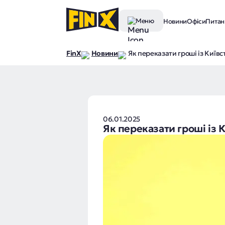
Меню
Новини
Офіси
Питанн
FinX
Новини
Як переказати гроші із Київс
06.01.2025
Як переказати гроші із К