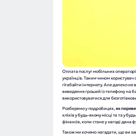
Оплата послуг мобільних операторі
українців. Таким чином користувач 
гігабайти інтернету. Але далеко не 
виведення грошей із телефону на ба
використовуватися для безготівкови
Розберемо у подробицях,
як переве
кліків у будь-якому місці та та у б
фінансів, коли стане у нагоді дана ф
Також ми хочемо нагадати, що ви 