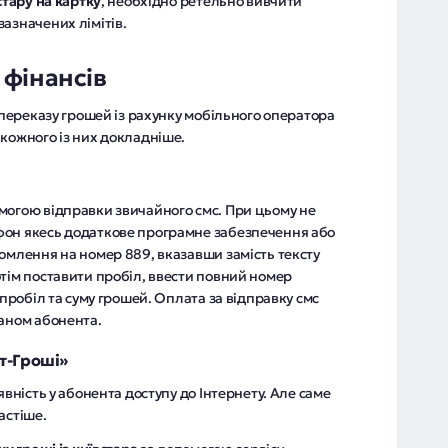
стару на картку
, необхідно ретельно вивчити
азначених лімітів.
фінансів
и переказу грошей із рахунку мобільного оператора
 кожного із них докладніше.
могою відправки звичайного смс. При цьому не
фон якесь додаткове програмне забезпечення або
омлення на номер 889, вказавши замість тексту
тім поставити пробіл, ввести повний номер
 пробіл та суму грошей. Оплата за відправку смс
ланом абонента.
т-Гроші»
явність у абонента доступу до Інтернету. Але саме
астіше.