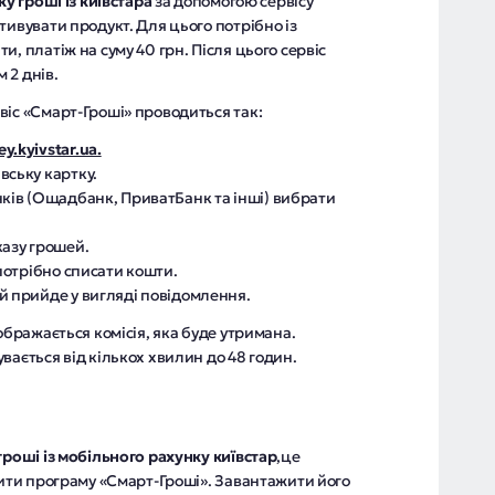
ку гроші із київстара
за допомогою сервісу
тивувати продукт. Для цього потрібно із
, платіж на суму 40 грн. Після цього сервіс
 2 днів.
віс «Смарт-Гроші» проводиться так:
y.kyivstar.ua.
вську картку.
нків (Ощадбанк, ПриватБанк та інші) вибрати
казу грошей.
 потрібно списати кошти.
й прийде у вигляді повідомлення.
ображається комісія, яка буде утримана.
вається від кількох хвилин до 48 годин.
гроші із мобільного рахунку київстар
,це
тити програму «Смарт-Гроші». Завантажити його