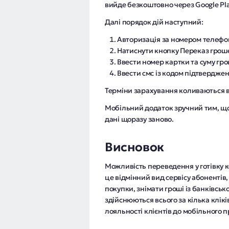
вийде безкоштовно через Google Pla
Далі порядок дій наступний:
Авторизація за номером телефон
Натиснути кнопку Переказ гроше
Ввести номер картки та суму гр
Ввести смс із кодом підтверджен
Терміни зарахування коливаються ві
Мобільний додаток зручний тим, що
дані щоразу заново.
Висновок
Можливість переведення у готівку к
це відмінний вид сервісу абонентів
покупки, знімати гроші із банківсько
здійснюються всього за кілька клікі
лояльності клієнтів до мобільного 