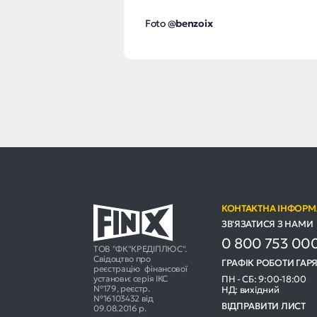
Foto
@benzoix
КОНТАКТНА ІНФОРМ
ЗВ'ЯЗАТИСЯ З НАМИ
0 800 753 00
ТОВ "ФК"КРЕДІПЛЮС".
Свідоцтво про
ГРАФІК РОБОТИ ГАРЯ
реєстрацію фінансової
установи: серія ІКС
ПН - СБ: 9:00-18:00
№179, реєстр.
НД: вихідний
№16103432 від
ВІДПРАВИТИ ЛИСТ
09.08.2016 р.