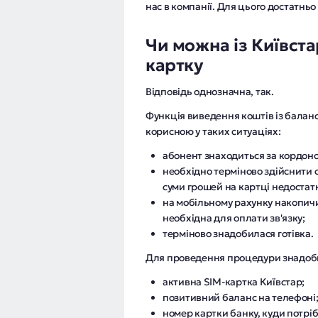
нас в компанії. Для цього достатньо
Чи можна із Київста
картку
Відповідь однозначна, так.
Функція виведення коштів із балан
корисною у таких ситуаціях:
абонент знаходиться за кордон
необхідно терміново здійснити 
суми грошей на картці недостат
на мобільному рахунку накопичи
необхідна для оплати зв'язку;
терміново знадобилася готівка.
Для проведення процедури знадоб
активна SIM-картка Київстар;
позитивний баланс на телефоні
номер картки банку, куди потріб