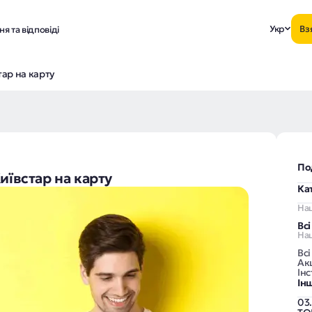
Укр
Вз
я та відповіді
тар на карту
По
иївстар на карту
Ка
На
Вс
Наш
Всі
Акц
Інс
Ін
03