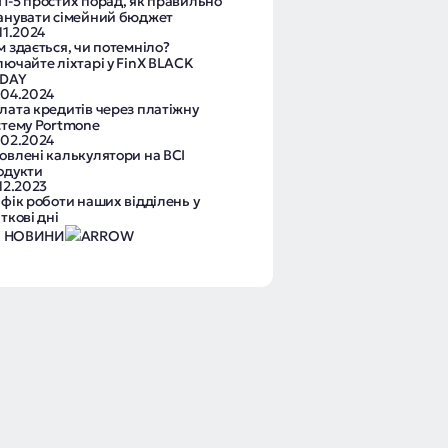
П-5 простих порад, як правильно
анувати сімейний бюджет
11.2024
м здається, чи потемніло?
лючайте ліхтарі у FinX BLACK
IDAY
.04.2024
лата кредитів через платіжну
стему Portmone
.02.2024
овлені калькулятори на ВСІ
одукти
12.2023
афік роботи наших відділень у
ткові дні
І НОВИНИ