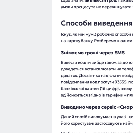
Щоб знати,
як вивести гроші із київ
умови процесу та не перевищувати з
Способи виведення 
Існує, як мінімум 3 робочих способ
на картку банку. Розберемо нюанси
Знімаємо гроші через SMS
Вивести кошти вийде також за допо
доведеться встановлювати на теле
додаток. Достатньо надіслати повід
повідомлення код послуги 93535, по
банківської картки (16 цифр), знову
здійснюється згідно із тарифним п
Виводимо через сервіс «Смар
Даний спосіб виводу має на увазі на
його користувачі застосовують найч