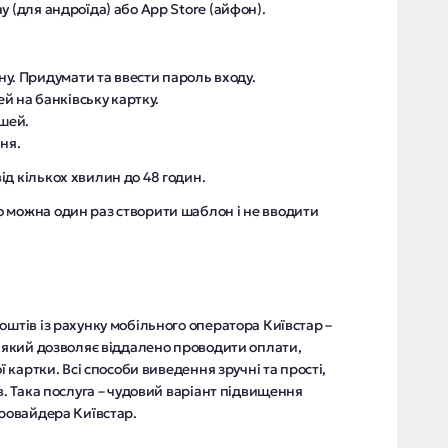
y (для андроїда) або App Store (айфон).
у. Придумати та ввести пароль входу.
й на банківську картку.
ошей.
ня.
д кількох хвилин до 48 годин.
 можна один раз створити шаблон і не вводити
оштів із рахунку мобільного оператора Київстар –
, який дозволяє віддалено проводити оплати,
ї картки. Всі способи виведення зручні та прості,
в. Така послуга – чудовий варіант підвищення
провайдера Київстар.