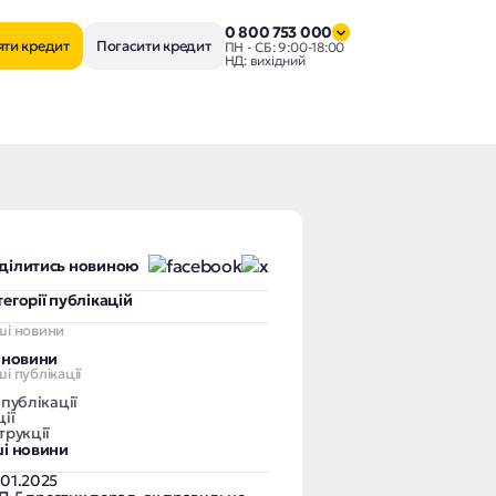
0 800 753 000
яти кредит
Погасити кредит
ПН - СБ: 9:00-18:00
НД: вихідний
ділитись новиною
тегорії публікацій
ші новини
і новини
і публікації
 публікації
ії
трукції
ші новини
.01.2025