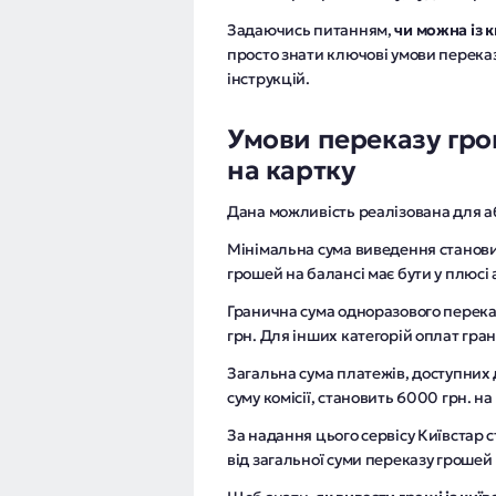
Задаючись питанням,
чи можна із 
просто знати ключові умови перека
інструкцій.
Умови переказу гро
на картку
Дана можливість реалізована для а
Мінімальна сума виведення станови
грошей на балансі має бути у плюсі ​
Гранична сума одноразового перека
грн. Для інших категорій оплат гра
Загальна сума платежів, доступних 
суму комісії, становить 6000 грн. на
За надання цього сервісу Київстар ст
від загальної суми переказу грошей 