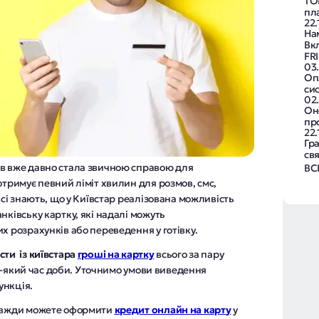
ТО
пл
22.
На
Вк
FR
03
Оп
си
02
Он
пр
22.
Гр
свя
в вже давно стала звичною справою для
ВС
отримує певний ліміт хвилин для розмов, смс,
всі знають, що у Київстар реалізована можливість
нківську картку, які надалі можуть
х розрахунків або переведення у готівку.
сти із київстара
гроші на картку
всього за пару
удь-який час доби. Уточнимо умови виведення
ункція.
завжди можете оформити
кредит онлайн на карт
у
у