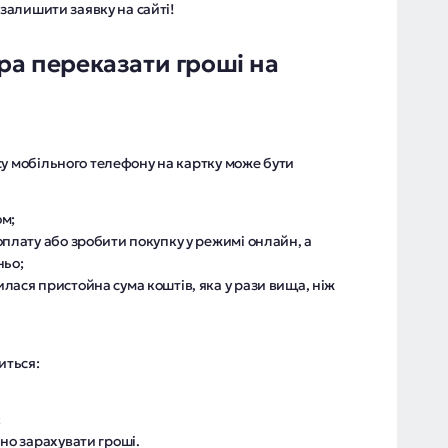
 залишити заявку на сайті!
ра переказати гроші на
су мобільного телефону на картку може бути
ом;
оплату або зробити покупку у режимі онлайн, а
ньо;
лася пристойна сума коштів, яка у рази вища, ніж
иться:
;
но зарахувати гроші.