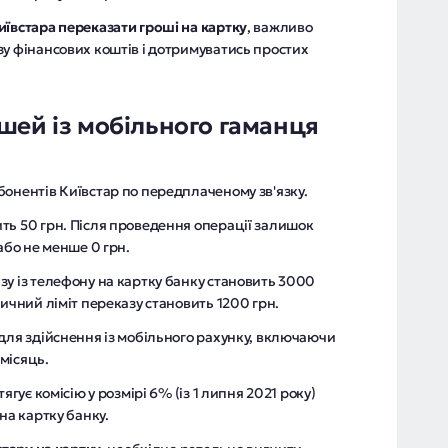
київстара переказати гроші на картку
, важливо
зу фінансових коштів і дотримуватись простих
шей із мобільного гаманця
бонентів Київстар по передплаченому зв'язку.
ть 50 грн. Після проведення операції залишок
​або не менше 0 грн.
зу із телефону на картку банку становить 3000
ничний ліміт переказу становить 1200 грн.
для здійснення із мобільного рахунку, включаючи
 місяць.
ягує комісію у розмірі 6% (із 1 липня 2021 року)
на картку банку.