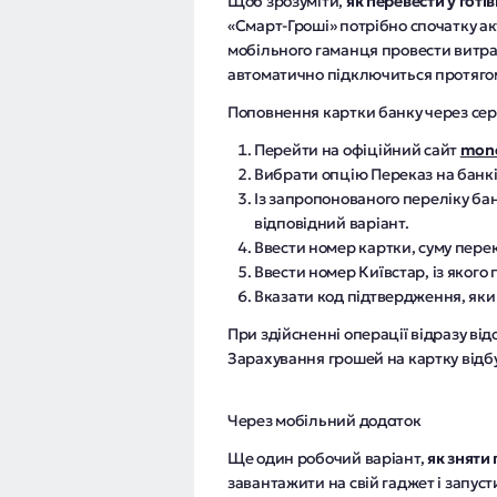
Щоб зрозуміти,
як перевести у готів
«Смарт-Гроші» потрібно спочатку ак
мобільного гаманця провести витрати
автоматично підключиться протягом
Поповнення картки банку через сер
Перейти на офіційний сайт
mone
Вибрати опцію Переказ на банкі
Із запропонованого переліку ба
відповідний варіант.
Ввести номер картки, суму пере
Ввести номер Київстар, із якого
Вказати код підтвердження, яки
При здійсненні операції відразу від
Зарахування грошей на картку відбу
Через мобільний додаток
Ще один робочий варіант,
як зняти 
завантажити на свій гаджет і запус