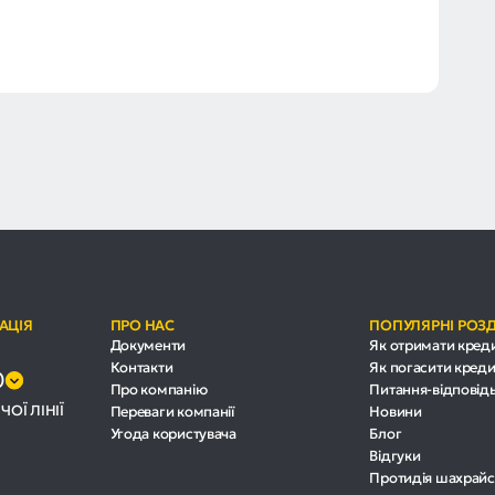
АЦІЯ
ПРО НАС
ПОПУЛЯРНІ РОЗ
Документи
Як отримати кред
Контакти
Як погасити креди
0
Про компанію
Питання-відповід
ЧОЇ ЛІНІЇ
Переваги компанії
Новини
Угода користувача
Блог
Відгуки
Протидія шахрайс