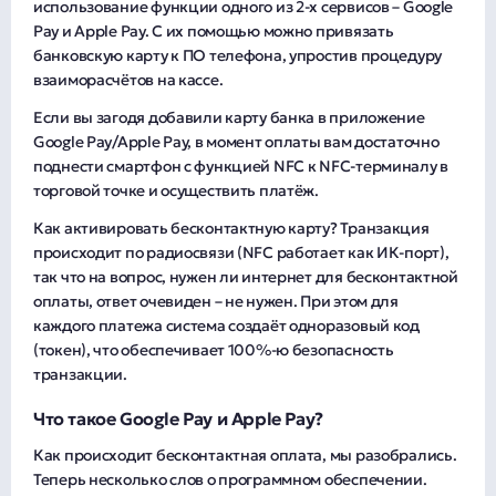
использование функции одного из 2-х сервисов – Google
Pay и Apple Pay. С их помощью можно привязать
банковскую карту к ПО телефона, упростив процедуру
взаиморасчётов на кассе.
Если вы загодя добавили карту банка в приложение
Google Pay/Apple Pay, в момент оплаты вам достаточно
поднести смартфон с функцией NFC к NFC-терминалу в
торговой точке и осуществить платёж.
Как активировать бесконтактную карту? Транзакция
происходит по радиосвязи (NFC работает как ИК-порт),
так что на вопрос, нужен ли интернет для бесконтактной
оплаты, ответ очевиден – не нужен. При этом для
каждого платежа система создаёт одноразовый код
(токен), что обеспечивает 100%-ю безопасность
транзакции.
Что такое Google Pay и Apple Pay?
Как происходит бесконтактная оплата, мы разобрались.
Теперь несколько слов о программном обеспечении.