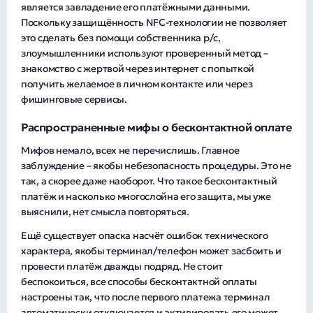
является завладение его платёжными данными.
Поскольку защищённость NFC-технологии не позволяет
это сделать без помощи собственника р/с,
злоумышленники используют проверенный метод –
знакомство с жертвой через интернет с попыткой
получить желаемое в личном контакте или через
фишинговые сервисы.
Распространенные мифы о бесконтактной оплате
Мифов немало, всех не перечислишь. Главное
заблуждение – якобы небезопасность процедуры. Это не
так, а скорее даже наоборот. Что такое бесконтактный
платёж и насколько многослойна его защита, мы уже
выяснили, нет смысла повторяться.
Ещё существует опаска насчёт ошибок технического
характера, якобы терминал/телефон может засбоить и
провести платёж дважды подряд. Не стоит
беспокоиться, все способы бесконтактной оплаты
настроены так, что после первого платежа терминал
автоматически отключается и активировать его может