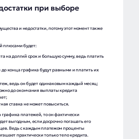
достатки при выборе
мущества и недостатки, потому этот момент также
й плюсами будет:
а на долгий срок и большую сумму, ведь платить
 до конца графика будут равными и платить их
теж, ведь он будет одинаковым каждый месяц;
можно до окончания выплаты кредита
ет;
ная ставка не может повыситься.
а графика платежей, то он фактически
удет выгодным, если досрочно погашать его
яцев. Ведь с каждым платежом проценты
гашает практически только тело кредита.