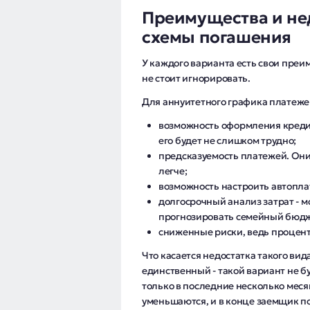
Преимущества и не
схемы погашения
У каждого варианта есть свои преи
не стоит игнорировать.
Для аннуитетного графика платеже
возможность оформления кредит
его будет не слишком трудно;
предсказуемость платежей. Они
легче;
возможность настроить автопла
долгосрочный анализ затрат - 
прогнозировать семейный бюдж
сниженные риски, ведь процент
Что касается недостатка такого вид
единственный - такой вариант не б
только в последние несколько мес
уменьшаются, и в конце заемщик по