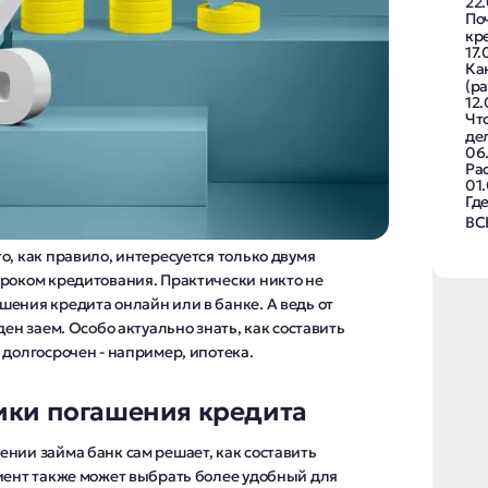
22
По
кр
17
Ка
(р
12
Чт
де
06
Ра
01
Гд
ВС
о, как правило, интересуется только двумя
сроком кредитования. Практически никто не
ения кредита онлайн или в банке. А ведь от
ден заем. Особо актуально знать, как составить
 долгосрочен - например, ипотека.
ики погашения кредита
нии займа банк сам решает, как составить
лиент также может выбрать более удобный для