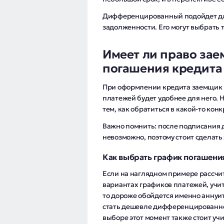
Дифференцированный подойдет дл
задолженности. Его могут выбрать т
Имеет ли право за
погашения кредита
При оформлении кредита заемщик 
платежей будет удобнее для него. Н
тем, как обратиться в какой-то ко
Важно помнить: после подписания 
невозможно, поэтому стоит сделать э
Как выбрать график погашени
Если на наглядном примере рассчит
вариантах графиков платежей, учит
то дороже обойдется именно аннуит
стать дешевле дифференцированно
выборе этот момент также стоит уч