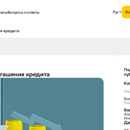
Рус
Вз
исы
Вопросы и ответы
я кредита
По
огашения кредита
пу
Ка
На
Вс
На
Вс
Ак
Ин
Др