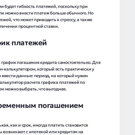
 будет гибкость платежей, поскольку при
и можно внести платеж больше обычного. Но
ежей, что может приводить к стрессу, а также
еличении процентной ставки.
фик платежей
ть график погашения кредита самостоятельно. Для
н-калькулятором, который есть практически у
о ввести данные: период, на который нужен
 Калькулятор расчета графика платежей по
зом можно выбрать, что выгоднее.
временным погашением
ая, как и срок, иногда платить становится
ы возникают с ипотекой или кредитом на