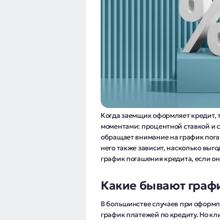
Когда заемщик оформляет кредит, т
моментами: процентной ставкой и 
обращает внимание на график погаш
него также зависит, насколько выго
график погашения кредита, если он
Какие бывают граф
В большинстве случаев при оформле
график платежей по кредиту. Но к