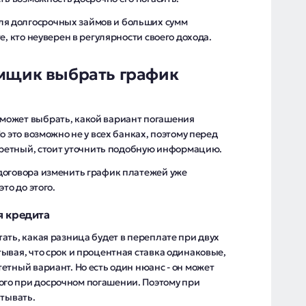
я долгосрочных займов и больших сумм
е, кто неуверен в регулярности своего дохода.
емщик выбрать график
может выбрать, какой вариант погашения
о это возможно не у всех банках, поэтому перед
нкретный, стоит уточнить подобную информацию.
договора изменить график платежей уже
то до этого.
я кредита
ать, какая разница будет в переплате при двух
ывая, что срок и процентная ставка одинаковые,
етный вариант. Но есть один нюанс - он может
го при досрочном погашении. Поэтому при
итывать.