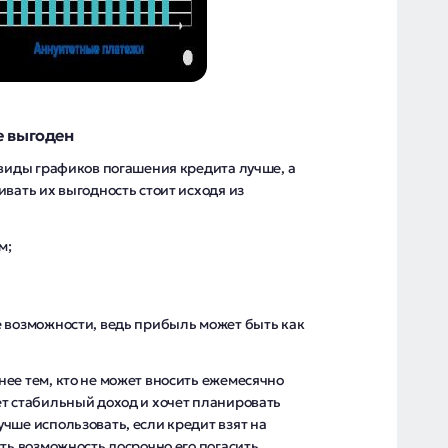
е выгоден
 виды графиков погашения кредита лучше, а
ивать их выгодность стоит исходя из
м;
е возможности, ведь прибыль может быть как
ее тем, кто не может вносить ежемесячно
ет стабильный доход и хочет планировать
чше использовать, если кредит взят на
ть возможность досрочно его погасить.