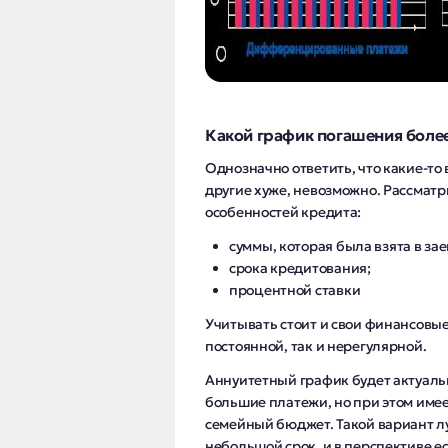
Какой график погашения боле
Однозначно ответить, что какие-то
другие хуже, невозможно. Рассматр
особенностей кредита:
суммы, которая была взята в зае
срока кредитования;
процентной ставки
Учитывать стоит и свои финансовы
постоянной, так и нерегулярной.
Аннуитетный график будет актуальн
большие платежи, но при этом име
семейный бюджет. Такой вариант лу
небольшой срок, и в перспективе ес