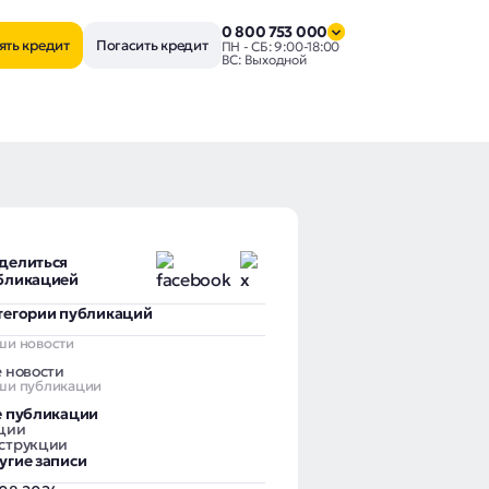
0 800 753 000
ять кредит
Погасить кредит
ПН - СБ: 9:00-18:00
ВС: Выходной
делиться
бликацией
тегории публикаций
ши новости
е новости
ши публикации
е публикации
ции
струкции
угие записи