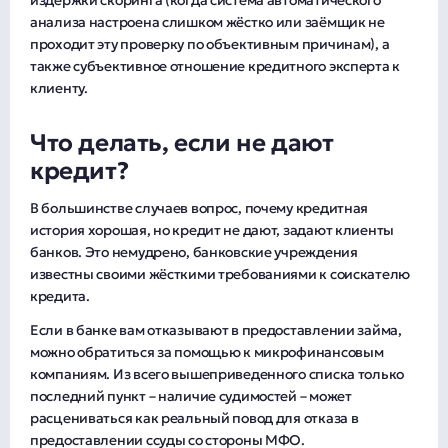
издержки скоринга (когда система автоматического
анализа настроена слишком жёстко или заёмщик не
проходит эту проверку по объективным причинам), а
также субъективное отношение кредитного эксперта к
клиенту.
Что делать, если не дают
кредит?
В большинстве случаев вопрос, почему кредитная
история хорошая, но кредит не дают, задают клиенты
банков. Это немудрено, банковские учреждения
известны своими жёсткими требованиями к соискателю
кредита.
Если в банке вам отказывают в предоставлении займа,
можно обратиться за помощью к микрофинансовым
компаниям. Из всего вышеприведенного списка только
последний пункт – наличие судимостей – может
расцениваться как реальный повод для отказа в
предоставлении ссуды со стороны МФО.