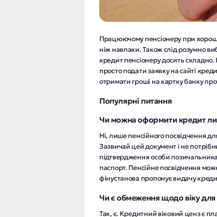
Працюючому пенсіонеру при хорошій
ніж навпаки. Також слід розумно ви
кредит пенсіонеру досить складно.
просто подати заявку на сайті креди
отримати гроші на картку банку про
Популярні питання
Чи можна оформити кредит ли
Ні, лише пенсійного посвідчення д
Зазвичай цей документ і не потрібн
підтвердження особи позичальника
паспорт. Пенсійне посвідчення мож
фінустанова пропонує видачу кредит
Чи є обмеження щодо віку для
Так, є. Кредитний віковий ценз є п