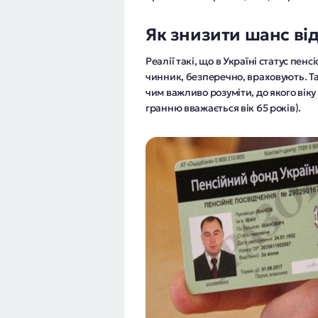
Як знизити шанс ві
Реалії такі, що в Україні статус пен
чинник, безперечно, враховують. Та
чим важливо розуміти, до якого вік
гранню вважається вік 65 років).