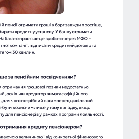
 пенсії отримати гроші в борг завжди простіше,
бирати кредитну установу. У банку отримати
 Набагато простіше це зробити через МФО –
тної компанії, підписати кредитний договір та
тягом 30 хвилин.
ше за пенсійним посвідченням?
ля отримання грошової позики недостатньо.
ий, оскільки кредитор вимагає офіційного
, для чого потрібний насамперед цивільний
е бути корисним лише у тому випадку, якщо
у для пенсіонерів у рамках програми лояльності.
 отримання кредиту пенсіонером?
лаваючою величиною і від конкретної фінансового