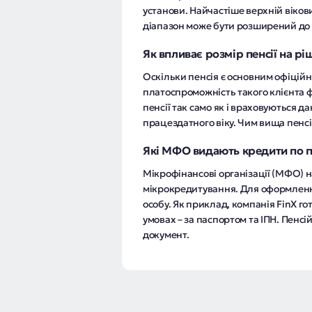
установи. Найчастіше верхній віков
діапазон може бути розширений до 7
Як впливає розмір пенсії на 
Оскільки пенсія є основним офіці
платоспроможність такого клієнта ф
пенсії так само як і враховуються да
працездатного віку. Чим вища пенсі
Які МФО видають кредити по 
Мікрофінансові організації (МФО) 
мікрокредитування. Для оформленн
особу. Як приклад, компанія FinX г
умовах – за паспортом та ІПН. Пенс
документ.