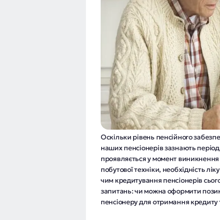
Оскільки рівень пенсійного забезпе
наших пенсіонерів зазнають період
проявляється у момент виникнення 
побутової техніки, необхідність лік
чим кредитування пенсіонерів сього
запитань: чи можна оформити позику
пенсіонеру для отримання кредиту 