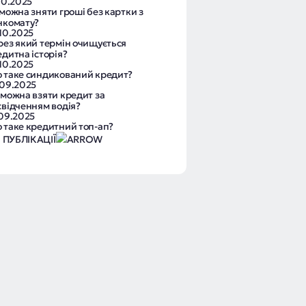
10.2025
можна зняти гроші без картки з
нкомату?
.10.2025
рез який термін очищується
едитна історія?
.10.2025
 таке синдикований кредит?
.09.2025
 можна взяти кредит за
свідченням водія?
.09.2025
 таке кредитний топ-ап?
І ПУБЛІКАЦІЇ