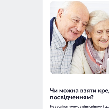
Чи можна взяти кре
посвідченням?
Не зволікатимемо з відповідями і од