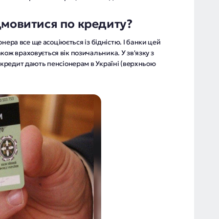
дмовитися по кредиту?
сіонера все ще асоціюється із бідністю. І банки цей
кож враховується вік позичальника. У зв'язку з
у кредит дають пенсіонерам в Україні (верхньою