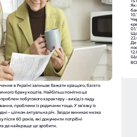
15.
Як 
ба
10
Че
кр
01
Що
22
Де
по
12
Що
ВС
чення в Україні залишає бажати кращого, багато
ичного браку коштів. Найбільш помітно це
проблем побутового характеру – вихід із ладу
ування, проблеми із родичами тощо. У зв'язку із
дні – цілком актуальна річ. Звідси виникає низка
 після 60 років, які документи потрібні
та де найкраще це зробити.