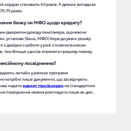
ий кордон становить 65 років. У деяких випадках
0-75 років.
рішення банку чи МФО щодо кредиту?
йним джерелом доходу пенсіонера, оцінюючи
ін. установа (банк, МФО) бере до уваги розмір
ні з довідки з роботи у разі з позичальником
я, тим більше шансів отримати грошову позику.
пенсійному посвідченню?
надають онлайн у рамках програми
я потрібні лише документи, що засвідчують
отова надати
кредит пенсіонерам
на стандартних
ійне посвідчення можна розглядати лише як доп.