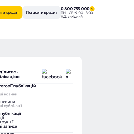
0 800 753 000
яти кредит
Погасити кредит
ПН - СБ: 9:00-18:00
НД: вихідний
ділитись
блікацією
тегорії публікацій
ші новини
і новини
і публікації
 публікації
ії
трукції
ші записи