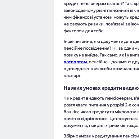
кредит пенсіонерам взагалі? Так, кр
законодавчому рівні пенсійний вік н
чим фінансові установи можуть кре
не рахують ризики, пов'язані з ві
фактором для себе.
Інше питання, які документи для цьо
пенсійне посвідчення? Ні, за одни
позику не вийде. Так само, як і у ви
паспортом
, пенсійне – документ др
підтвердженням особи позичальник
паспорт.
На яких умовах кредити видаю
Чи кредит видають пенсіонерам, з'я
розглядати питання у розрізі 2-х ос
банківського кредиту та мікропози
помітно відрізнятись. Це стосується
документів, покриття ризиків тощо.
Збірно умови кредитування пенсіонер