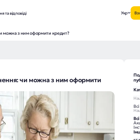
Укр
Вз
я та відповіді
чи можна з ним оформити кредит?
По
чення: чи можна з ним оформити
пу
Ка
На
Вс
Наш
Всі
Акц
Інс
Ін