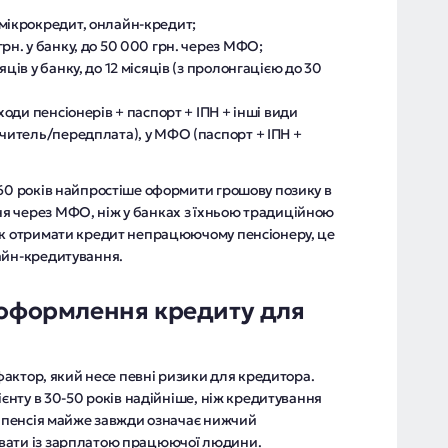
мікрокредит, онлайн-кредит;
рн. у банку, до 50 000 грн. через МФО;
ців у банку, до 12 місяців (з пролонгацією до 30
ходи пенсіонерів + паспорт + ІПН + інші види
учитель/передплата), у МФО (паспорт + ІПН +
 60 років найпростіше оформити грошову позику в
я через МФО, ніж у банках з їхньою традиційною
як отримати кредит непрацюючому пенсіонеру, це
айн-кредитування.
 оформлення кредиту для
 фактор, який несе певні ризики для кредитора.
ієнту в 30-50 років надійніше, ніж кредитування
, пенсія майже завжди означає нижчий
вати із зарплатою працюючої людини.