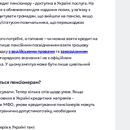
едит пенсіонеру – доступна в Україні послуга. На
е є обмеженням для надання позик, у зв'язку з
дитувати громадян, що вийшли на пенсію, якщо
ком/статусом позичальника, що перешкоджає
го потрібні, а головне – чи можна взяти кредит на
м лише пенсійним посвідченням взяти грошову
падку
з водійськими правами
та
закордонним
угорядного значення і не є офіційним
а. У цьому амплуа може бути лише цивільний
ться пенсіонерам?
сували. Тепер кілька слів щодо умов. Якщо
новних в Україні кредитних напрямів –
ки МФО, умови кредитування пенсіонерів можуть
 гранично допустимого віку, необхідних
ів в Україні такі: