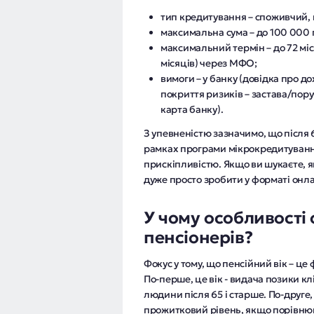
тип кредитування – споживчий, 
максимальна сума – до 100 000 г
максимальний термін – до 72 міся
місяців) через МФО;
вимоги – у банку (довідка про до
покриття ризиків – застава/пор
карта банку).
З упевненістю зазначимо, що після
рамках програми мікрокредитуванн
прискіпливістю. Якщо ви шукаєте, 
дуже просто зробити у форматі онл
У чому особливості
пенсіонерів?
Фокус у тому, що пенсійний вік – це
По-перше, це вік - видача позики кл
людини після 65 і старше. По-друге
прожитковий рівень, якщо порівню