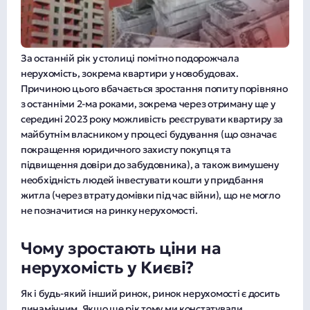
За останній рік у столиці помітно подорожчала
нерухомість, зокрема квартири у новобудовах.
Причиною цього вбачається зростання попиту порівняно
з останніми 2-ма роками, зокрема через отриману ще у
середині 2023 року можливість реєструвати квартиру за
майбутнім власником у процесі будування (що означає
покращення юридичного захисту покупця та
підвищення довіри до забудовника), а також вимушену
необхідність людей інвестувати кошти у придбання
житла (через втрату домівки під час війни), що не могло
не позначитися на ринку нерухомості.
Чому зростають ціни на
нерухомість у Києві?
Як і будь-який інший ринок, ринок нерухомості є досить
динамічним. Якщо ще рік тому ми констатували