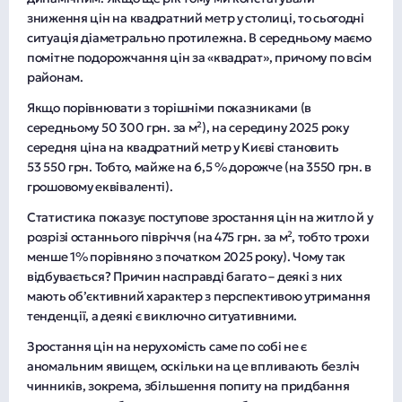
зниження цін на квадратний метр у столиці, то сьогодні
ситуація діаметрально протилежна. В середньому маємо
помітне подорожчання цін за «квадрат», причому по всім
районам.
Якщо порівнювати з торішніми показниками (в
середньому 50 300 грн. за м²), на середину 2025 року
середня ціна на квадратний метр у Києві становить
53 550 грн. Тобто, майже на 6,5 % дорожче (на 3550 грн. в
грошовому еквіваленті).
Статистика показує поступове зростання цін на житло й у
розрізі останнього півріччя (на 475 грн. за м², тобто трохи
менше 1% порівняно з початком 2025 року). Чому так
відбувається? Причин насправді багато – деякі з них
мають об’єктивний характер з перспективою утримання
тенденції, а деякі є виключно ситуативними.
Зростання цін на нерухомість саме по собі не є
аномальним явищем, оскільки на це впливають безліч
чинників, зокрема, збільшення попиту на придбання