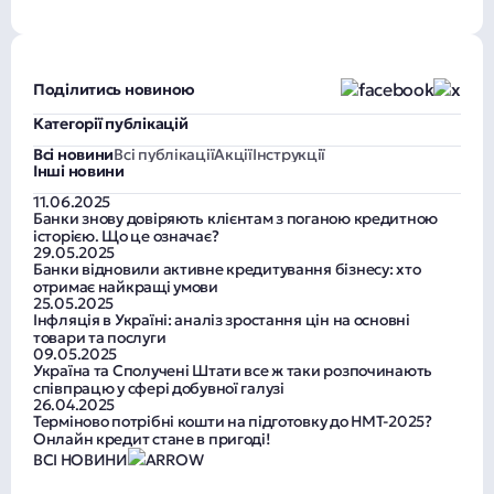
Поділитись новиною
Категорії публікацій
Всі новини
Всі публікації
Акції
Інструкції
Інші новини
11.06.2025
Банки знову довіряють клієнтам з поганою кредитною
історією. Що це означає?
29.05.2025
Банки відновили активне кредитування бізнесу: хто
отримає найкращі умови
25.05.2025
Інфляція в Україні: аналіз зростання цін на основні
товари та послуги
09.05.2025
Україна та Сполучені Штати все ж таки розпочинають
співпрацю у сфері добувної галузі
26.04.2025
Терміново потрібні кошти на підготовку до НМТ-2025?
Онлайн кредит стане в пригоді!
ВСІ НОВИНИ