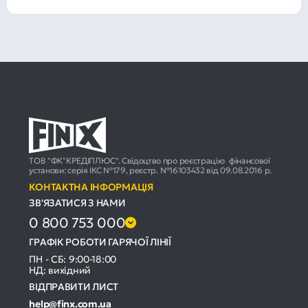
ТОВ "ФК"КРЕДІПЛЮС". Свідоцтво про реєстрацію фінансової
установи: серія ІКС №179, реєстр. №16103432 від 09.08.2016 р.
КОНТАКТНА ІНФОРМАЦІЯ
ЗВ'ЯЗАТИСЯ З НАМИ
0 800 753 000
ГРАФІК РОБОТИ ГАРЯЧОЇ ЛІНІЇ
ПН - СБ: 9:00-18:00
НД: вихідний
ВІДПРАВИТИ ЛИСТ
help@finx.com.ua