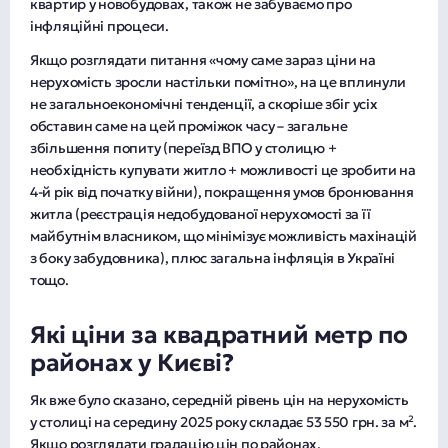
квартир у новобудовах, також не забуваємо про
інфляційні процеси.
Якщо розглядати питання «чому саме зараз ціни на
нерухомість зросли настільки помітно», на це вплинули
не загальноекономічні тенденції, а скоріше збіг усіх
обставин саме на цей проміжок часу – загальне
збільшення попиту (переїзд ВПО у столицю +
необхідність купувати житло + можливості це зробити на
4-й рік від початку війни), покращення умов бронювання
житла (реєстрація недобудованої нерухомості за її
майбутнім власником, що мінімізує можливість махінацій
з боку забудовника), плюс загальна інфляція в Україні
тощо.
Які ціни за квадратний метр по
районах у Києві?
Як вже було сказано, середній рівень цін на нерухомість
у столиці на середину 2025 року складає 53 550 грн. за м².
Якщо розглядати градацію цін по районах,