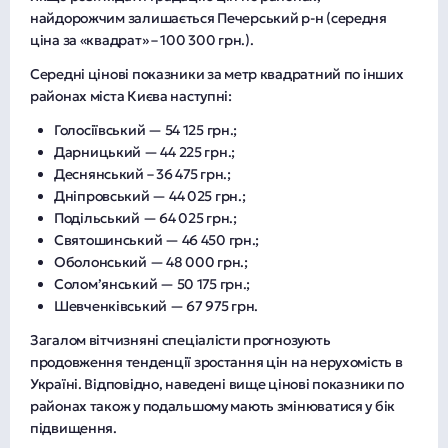
найдорожчим залишається Печерський р-н (середня
ціна за «квадрат» – 100 300 грн.).
Середні цінові показники за метр квадратний по інших
районах міста Києва наступні:
Голосіївський — 54 125 грн.;
Дарницький — 44 225 грн.;
Деснянський – 36 475 грн.;
Дніпровський — 44 025 грн.;
Подільський — 64 025 грн.;
Святошинський — 46 450 грн.;
Оболонський — 48 000 грн.;
Солом’янський — 50 175 грн.;
Шевченківський — 67 975 грн.
Загалом вітчизняні спеціалісти прогнозують
продовження тенденції зростання цін на нерухомість в
Україні. Відповідно, наведені вище цінові показники по
районах також у подальшому мають змінюватися у бік
підвищення.