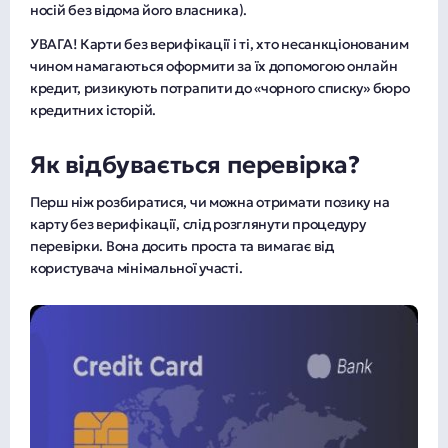
носій без відома його власника).
УВАГА! Карти без верифікації і ті, хто несанкціонованим
чином намагаються оформити за їх допомогою онлайн
кредит, ризикують потрапити до «чорного списку» бюро
кредитних історій.
Як відбувається перевірка?
Перш ніж розбиратися, чи можна отримати позику на
карту без верифікації, слід розглянути процедуру
перевірки. Вона досить проста та вимагає від
користувача мінімальної участі.