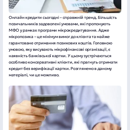
Онлайн кредити сьогодні – справжній тренд. Більшість
позичальників задоволені умовами, які пропонують
МФО у рамках програми мікрокредитування. Адже
мікропозика – це мінімум вимог до клієнта та майже
гарантоване отримання позикових коштів. Головною
умовою, яку висувають мікрофінансові організації, є
наявність банківської картки. У цьому зустрічаються
особливо консервативні клієнти, які прагнуть отримати
кредит без верифікації картки. Розглянемо в даному
матеріалі, чи це можливо.