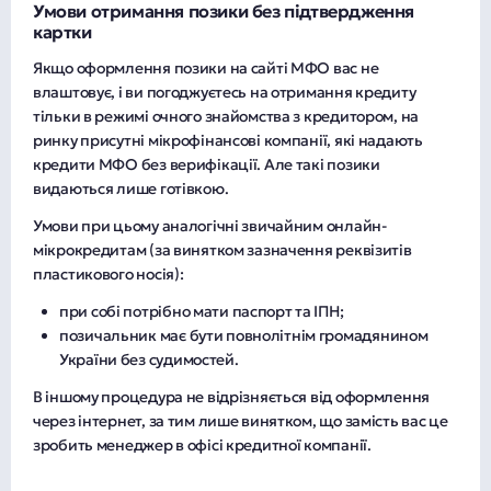
Умови отримання позики без підтвердження
картки
Якщо оформлення позики на сайті МФО вас не
влаштовує, і ви погоджуєтесь на отримання кредиту
тільки в режимі очного знайомства з кредитором, на
ринку присутні мікрофінансові компанії, які надають
кредити МФО без верифікації. Але такі позики
видаються лише готівкою.
Умови при цьому аналогічні звичайним онлайн-
мікрокредитам (за винятком зазначення реквізитів
пластикового носія):
при собі потрібно мати паспорт та ІПН;
позичальник має бути повнолітнім громадянином
України без судимостей.
В іншому процедура не відрізняється від оформлення
через інтернет, за тим лише винятком, що замість вас це
зробить менеджер в офісі кредитної компанії.