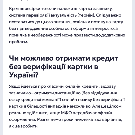
Крім перевірки того, чи належить картка заявнику,
система перевіряє її актуальність (термін). Слід уважно
поставитися до цього питання, оскільки позику на карту
без підтвердження особистості оформити непросто, а
помилка з необережності може призвести до додаткових
проблем.
Чи можливо отримати кредит
без верифікації картки в
Україні?
Якщо йдеться про класичні онлайн кредити, відразу
зазначимо – отримати дистанційно (без відвідування
офісу кредитної компанії) онлайн позику без верифікації
картки в більшості випадків неможливо. Але це цілком
реально здійснити, якщо МФО передбачає офлайн
оформлення. Розглянемо трохи нижче кілька варіантів,
як це зробити.