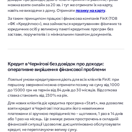
можна взяти онлайн за 20 хв. і тут же отримати їх на карту,
навіть не виходячи з дому. Отримати
позику на карту
.
За таким принципом працює і фінансова компанія FinX (ТОВ
«ФК «Кредіплюс»), яка займається кредитуванням фізичних та
юридичних осіб у великому пакеті кредитних програм без
застави, поручителів і з мінімальним пакетом документів.
Кредит в Чернігові без довідок про доходи:
оперативне вирішення фінансової проблеми
Лояльні умови кредитування діють для всіх клієнтів FinX: при
першому зверненні можна отримати позику на суму від 1000
до 15000 грн на термін від 84 днів до 30 місяців. Відсоткова
ставка становить від 230% на рік.
Для нових клієнтів діє кредитна програма «Start», яка дозволяє
взяти кредит в Чернігові і погашати його невеликими
платежами зі зручною періодичністю – щотижня, 1 раз в 14 днів
або 1 раз на місяць. Це знижує ризик прострочень в складній
фінансовій ситуації і дозволяє дисципліновано обслуговувати
кредит, не переплачуючи велику суму.