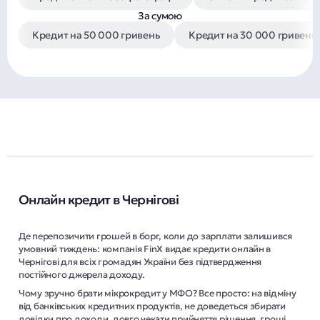
За сумою
Кредит на 50 000 гривень
Кредит на 30 000 гривень
Онлайн кредит в Чернігові
Де перепозичити грошей в борг, коли до зарплати залишився
умовний тиждень: компанія FinX видає кредити онлайн в
Чернігові для всіх громадян України без підтвердження
постійного джерела доходу.
Чому зручно брати мікрокредит у МФО? Все просто: на відміну
від банківських кредитних продуктів, не доведеться збирати
довідки про доходи, довго чекати прийняття рішення, гроші