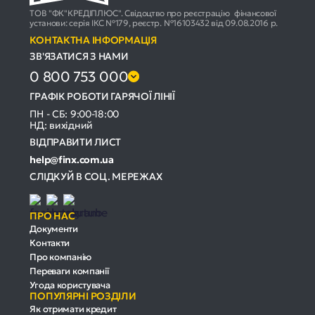
ТОВ "ФК"КРЕДІПЛЮС". Свідоцтво про реєстрацію фінансової
установи: серія ІКС №179, реєстр. №16103432 від 09.08.2016 р.
КОНТАКТНА ІНФОРМАЦІЯ
ЗВ'ЯЗАТИСЯ З НАМИ
0 800 753 000
ГРАФІК РОБОТИ ГАРЯЧОЇ ЛІНІЇ
ПН - СБ: 9:00-18:00
НД: вихідний
ВІДПРАВИТИ ЛИСТ
help@finx.com.ua
СЛІДКУЙ В СОЦ. МЕРЕЖАХ
ПРО НАС
Документи
Контакти
Про компанію
Переваги компанії
Угода користувача
ПОПУЛЯРНІ РОЗДІЛИ
Як отримати кредит