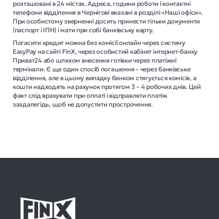
розташовані в 24 містах. Адреса, години роботи і контактні
телефони відділення в Чернігові вказані в розділі «Наші офіси».
При особистому зверненні досить принести тільки документи
(паспорт і ІПН) і мати при собі банківську карту.
Погасити кредит можна без комісії онлайн через систему
EasyPay на сайті FinX, через особистий кабінет інтернет-банку
Приват24 або шляхом внесення готівки через платіжні
термінали. Є ще один спосіб погашення – через банківське
відділення, але в цьому випадку банком стягується комісія, а
кошти надходять на рахунок протягом 3 – 4 робочих днів. Цей
факт слід врахувати при оплаті і відправляти платіж
заздалегідь, щоб не допустити прострочення.