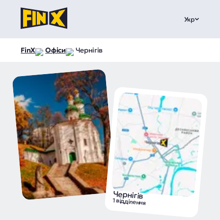
Укр
FinX
Офіси
Чернігів
Чернігів
1 відділення