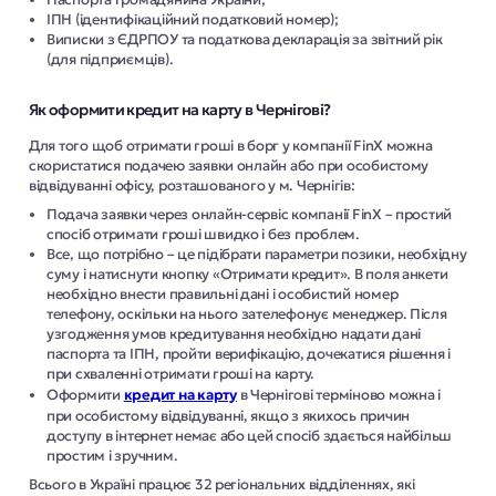
ІПН (ідентифікаційний податковий номер);
Виписки з ЄДРПОУ та податкова декларація за звітний рік
(для підприємців).
Як оформити кредит на карту в Чернігові?
Для того щоб отримати гроші в борг у компанії FinX можна
скористатися подачею заявки онлайн або при особистому
відвідуванні офісу, розташованого у м. Чернігів:
Подача заявки через онлайн-сервіс компанії FinX – простий
спосіб отримати гроші швидко і без проблем.
Все, що потрібно – це підібрати параметри позики, необхідну
суму і натиснути кнопку «Отримати кредит». В поля анкети
необхідно внести правильні дані і особистий номер
телефону, оскільки на нього зателефонує менеджер. Після
узгодження умов кредитування необхідно надати дані
паспорта та ІПН, пройти верифікацію, дочекатися рішення і
при схваленні отримати гроші на карту.
Оформити
кредит на карту
в Чернігові терміново можна і
при особистому відвідуванні, якщо з якихось причин
доступу в інтернет немає або цей спосіб здається найбільш
простим і зручним.
Всього в Україні працює 32 регіональних відділеннях, які