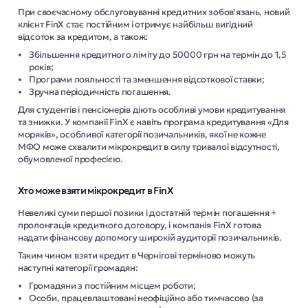
При своєчасному обслуговуванні кредитних зобов'язань, новий
клієнт FinX стає постійним і отримує найбільш вигідний
відсоток за кредитом, а також:
Збільшення кредитного ліміту до 50000 грн на термін до 1,5
років;
Програми лояльності та зменшення відсоткової ставки;
Зручна періодичність погашення.
Для студентів і пенсіонерів діють особливі умови кредитування
та знижки. У компанії FinX є навіть програма кредитування «Для
моряків», особливої ​​категорії позичальників, якої не кожне
МФО може схвалити мікрокредит в силу тривалої відсутності,
обумовленої професією.
Хто може взяти мікрокредит в FinX
Невеликі суми першої позики і достатній термін погашення +
пролонгація кредитного договору, і компанія FinX готова
надати фінансову допомогу широкій аудиторії позичальників.
Таким чином взяти кредит в Чернігові терміново можуть
наступні категорії громадян:
Громадяни з постійним місцем роботи;
Особи, працевлаштовані неофіційно або тимчасово (за