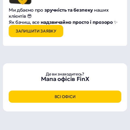
Ми дбаємо про
зручність та безпеку
наших
клієнтів 😎
Як бачиш, все
надзвичайно просто і прозоро
✨
ЗАЛИШИТИ ЗАЯВКУ
Де ви знаходитесь?
Мапа офісів FinX
ВСІ ОФІСИ