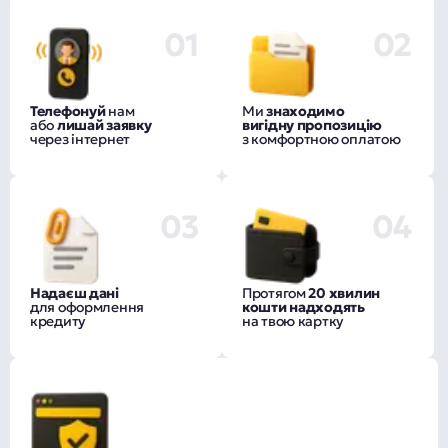
01
02
Телефонуй
нам
Ми
знаходимо
або
лишай заявку
вигідну пропозицію
через інтернет
з комфортною оплатою
03
04
Надаєш дані
Протягом
20 хвилин
для оформлення
кошти надходять
кредиту
на твою картку