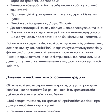
короткостроковим договором);
Тимчасово безробітні (які перебувають на обліку в службі
зайнятості);
Підприємці й ті громадяни, які хочуть відкрити бізнес «з
нуля»;
Пенсіонери і студенти від 18 до 24 років;
Домогосподарки і мами у відпустці по догляду за дитиною;
Позичальники з кредитним рейтингом нижче середнього,
що допускають прострочення за банківськими кредитами.
Всі заявки на кредит в Чернігові розглядаються індивідуально,
але при цьому компанія FinX не практикує детальну перевірку
фінансової спроможності та платоспроможності клієнта.
Рішення приймається на основі отриманих від позичальника
даних, і ступінь схвалення за заявками досить висока для всіх
клієнтів.
Документи, необхідні для оформлення кредиту
Обов'язкові умови отримання мікрокредиту для громадян
України – це повноліття (18 років), наявність кредитної або
дебетової картки українського банку.
Щоб оформити заявку на кредит в Чернігові без довідки про
доходи необхідно надати дані:
Паспорта громадянина України;