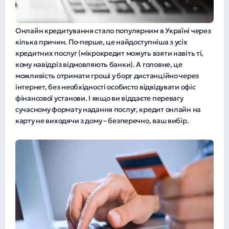
Онлайн кредитування стало популярним в Україні через
кілька причин. По-перше, це найдоступніша з усіх
кредитних послуг (мікрокредит можуть взяти навіть ті,
кому навідріз відмовляють банки). А головне, це
можливість отримати гроші у борг дистанційно через
інтернет, без необхідності особисто відвідувати офіс
фінансової установи. І якщо ви віддаєте перевагу
сучасному формату надання послуг, кредит онлайн на
карту не виходячи з дому – безперечно, ваш вибір.