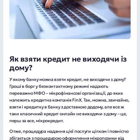
Як взяти кредит не виходячи із
дому?
У якому банку можна взяти кредит, не виходячи з дому?
Гроші в борг у безконтактному режимі надають
переважно МФО – мікрофінансові організації, до яких
належить кредитна компанія FinX. Так, можна, звичайно,
взяти і кредитку в банку з доставкою додому, але все ж
таки класичний кредит онлайн не виходячи з дому – це,
перш за все, мікрокредит.
Отже, процедура надання цієї послуги цілком і повністю
збігається з процедурою оформлення мікропозики від