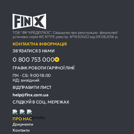
ТОВ "ФК"КРЕДІПЛЮС". Свідоцтво про реєстрацію фінансової
установи: серія ІКС №179, реєстр. №16103432 від 09.08.2016 р.
КОНТАКТНА ІНФОРМАЦІЯ
ЗВ'ЯЗАТИСЯ З НАМИ
0 800 753 000
ГРАФІК РОБОТИ ГАРЯЧОЇ ЛІНІЇ
ПН - СБ: 9:00-18:00
НД: вихідний
ВІДПРАВИТИ ЛИСТ
help@finx.com.ua
СЛІДКУЙ В СОЦ. МЕРЕЖАХ
ПРО НАС
Документи
Контакти