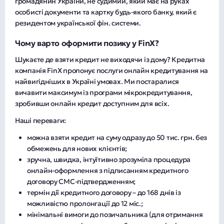
громадянин України, не судимий, який має на руках
особисті документи та картку будь-якого банку, який є
резидентом української фін. системи.
Чому варто оформити позику у FinX?
Шукаєте де взяти кредит не виходячи із дому? Кредитна
компанія FinX пропонує послуги онлайн кредитування на
найвигідніших в Україні умовах. Ми постаралися
вичавити максимум із програми мікрокредитування,
зробивши онлайн кредит доступним для всіх.
Наші переваги:
можна взяти кредит на суму одразу до 50 тис. грн. без
обмежень для нових клієнтів;
зручна, швидка, інтуїтивно зрозуміла процедура
онлайн-оформлення з підписанням кредитного
договору СМС-підтвердженням;
термін дії кредитного договору – до 168 днів із
можливістю пролонгації до 12 міс.;
мінімальні вимоги до позичальника (для отримання