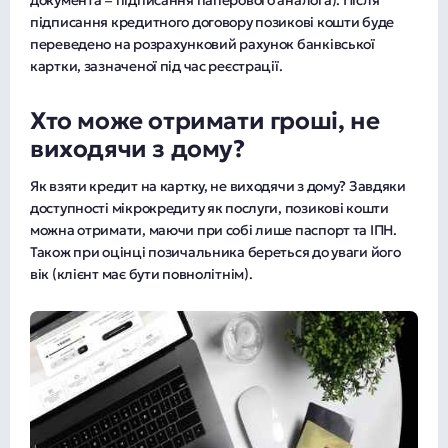
документа = підписання паперового аналога). Після
підписання кредитного договору позикові кошти буде
переведено на розрахунковий рахунок банківської
картки, зазначеної під час реєстрації.
Хто може отримати гроші, не
виходячи з дому?
Як взяти кредит на картку, не виходячи з дому? Завдяки
доступності мікрокредиту як послуги, позикові кошти
можна отримати, маючи при собі лише паспорт та ІПН.
Також при оцінці позичальника береться до уваги його
вік (клієнт має бути повнолітнім).