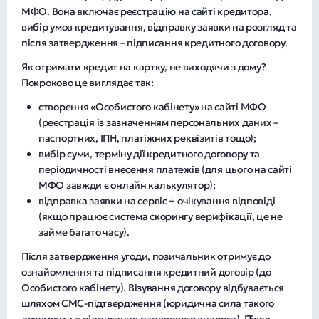
МФО. Вона включає реєстрацію на сайті кредитора,
вибір умов кредитування, відправку заявки на розгляд та
після затвердження – підписання кредитного договору.
Як отримати кредит на картку, не виходячи з дому?
Покроково це виглядає так:
створення «Особистого кабінету» на сайті МФО
(реєстрація із зазначенням персональних даних –
паспортних, ІПН, платіжних реквізитів тощо);
вибір суми, терміну дії кредитного договору та
періодичності внесення платежів (для цього на сайті
МФО завжди є онлайн калькулятор);
відправка заявки на сервіс + очікування відповіді
(якщо працює система скорингу верифікації, це не
займе багато часу).
Після затвердження угоди, позичальник отримує до
ознайомлення та підписання кредитний договір (до
Особистого кабінету). Візування договору відбувається
шляхом СМС-підтвердження (юридична сила такого