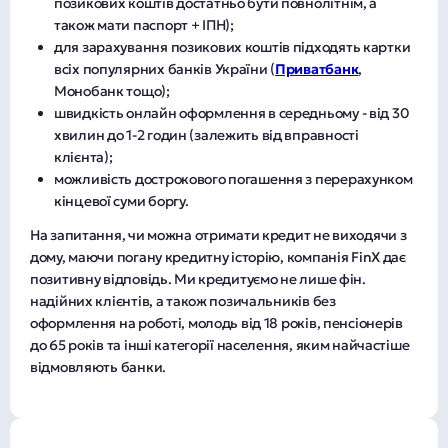
позикових коштів достатньо бути повнолітнім, а
також мати паспорт + ІПН);
для зарахування позикових коштів підходять картки
всіх популярних банків України (
Приватбанк
,
Монобанк тощо);
швидкість онлайн оформлення в середньому - від 30
хвилин до 1-2 годин (залежить від вправності
клієнта);
можливість дострокового погашення з перерахунком
кінцевої суми боргу.
На запитання, чи можна отримати кредит не виходячи з
дому, маючи погану кредитну історію, компанія FinX дає
позитивну відповідь. Ми кредитуємо не лише фін.
надійних клієнтів, а також позичальників без
оформлення на роботі, молодь від 18 років, пенсіонерів
до 65 років та інші категорії населення, яким найчастіше
відмовляють банки.