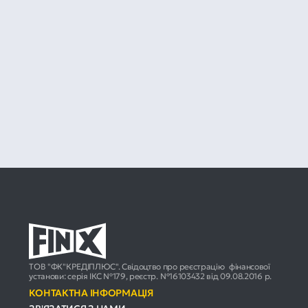
ТОВ "ФК"КРЕДІПЛЮС". Свідоцтво про реєстрацію фінансової
установи: серія ІКС №179, реєстр. №16103432 від 09.08.2016 р.
КОНТАКТНА ІНФОРМАЦІЯ