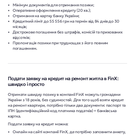
Мінімум документів для отримання позики;
Оперативне оформлення кредиту (20 хв.);
Отримання на картку банку України;
Кредитний ліміт до 55 556 грн на термін від 84 днів до 30
місяців;
Дострокове погашення без штрафів, комісій та прихованих
відсотків;
Пролонгація позики при труднощах з його повним
погашенням.
Подати заявку на кредит на ремонт житла в FinX:
швидко і просто
Отримати швидку позику в компанії FinX можуть громадяни
України з 18 років, без судимостей. Для того щоб взяти кредит
на ремонт квартири, потрібно тільки два документи: паспорт та
ІПН (ідентифікаційний код платника податків) + банківська
картка.
Подати заявку на кредит можна:
Онлайн на сайті компанії FinX, де потрібно заповнити анкету,