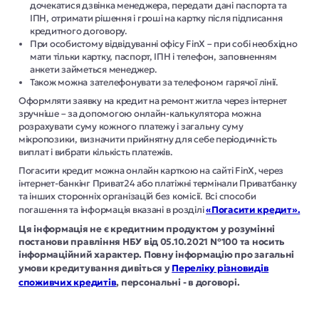
дочекатися дзвінка менеджера, передати дані паспорта та
ІПН, отримати рішення і гроші на картку після підписання
кредитного договору.
При особистому відвідуванні офісу FinX – при собі необхідно
мати тільки картку, паспорт, ІПН і телефон, заповненням
анкети займеться менеджер.
Також можна зателефонувати за телефоном гарячої лінії.
Оформляти заявку на кредит на ремонт житла через інтернет
зручніше – за допомогою онлайн-калькулятора можна
розрахувати суму кожного платежу і загальну суму
мікропозики, визначити прийнятну для себе періодичність
виплат і вибрати кількість платежів.
Погасити кредит можна онлайн карткою на сайті FinX, через
інтернет-банкінг Приват24 або платіжні термінали Приватбанку
та інших сторонніх організацій без комісії. Всі способи
погашення та інформація вказані в розділі
«Погасити кредит».
Ця інформація не є кредитним продуктом у розумінні
постанови правління НБУ від 05.10.2021 №100 та носить
інформаційний характер. Повну інформацію про загальні
умови кредитування дивіться у
Переліку різновидів
споживчих кредитів
, персональні - в договорі.