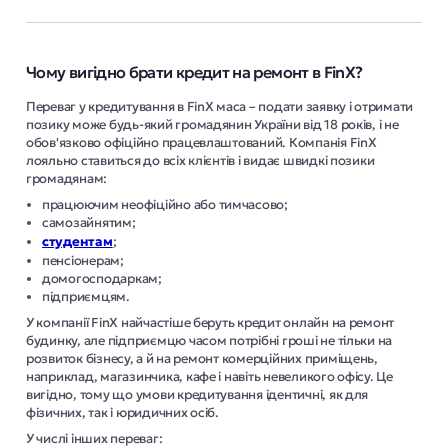
Чому вигідно брати кредит на ремонт в FinX?
Переваг у кредитування в FinX маса – подати заявку і отримати
позику може будь-який громадянин України від 18 років, і не
обов'язково офіційно працевлаштований. Компанія FinX
лояльно ставиться до всіх клієнтів і видає швидкі позики
громадянам:
працюючим неофіційно або тимчасово;
самозайнятим;
студентам
;
пенсіонерам;
домогосподаркам;
підприємцям.
У компанії FinX найчастіше беруть кредит онлайн на ремонт
будинку, але підприємцю часом потрібні гроші не тільки на
розвиток бізнесу, а й на ремонт комерційних приміщень,
наприклад, магазинчика, кафе і навіть невеликого офісу. Це
вигідно, тому що умови кредитування ідентичні, як для
фізичних, так і юридичних осіб.
У числі інших переваг: