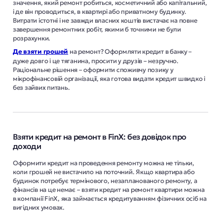
значення, який ремонт робиться, косметичний або капітальний,
і де він проводиться, в квартирі або приватному будинку.
Витрати істотні і не завжди власних коштів вистачає на повне
завершення ремонтних робіт, якими б точними не були
розрахунки.
Де взяти грошей
на ремонт? Оформляти кредит в банку –
дуже довго і це тяганина, просити у друзів – незручно.
Раціональне рішення – оформити споживчу позику у
мікрофінансовій організації, яка готова видати кредит швидко і
без зайвих питань.
Взяти кредит на ремонт в FinX: без довідок про
доходи
Оформити кредит на проведення ремонту можна не тільки,
коли грошей не вистачило на поточний. Якщо квартира або
будинок потребує термінового, незапланованого ремонту, а
фінансів на це немає – взяти кредит на ремонт квартири можна
в компанії FinX, яка займається кредитуванням фізичних осіб на
вигідних умовах.