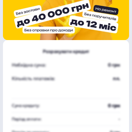
Розрахувати кредит
Небхідна сума:
0 грн
Кількість платежів:
пл.
0 грн
Сума кредиту:
Період оплати:
-