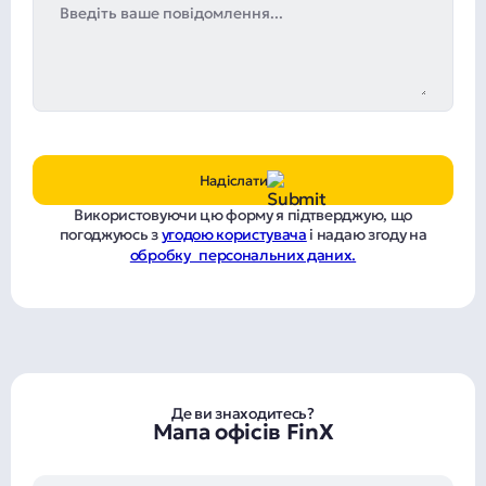
Надіслати
Використовуючи цю форму я підтверджую, що
погоджуюсь з
угодою користувача
і надаю згоду на
обробку персональних даних.
Де ви знаходитесь?
Мапа офісів FinX