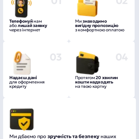
01
02
Телефонуй
нам
Ми
знаходимо
або
лишай заявку
вигідну пропозицію
через інтернет
з комфортною оплатою
03
04
Надаєш дані
Протягом
20 хвилин
для оформлення
кошти надходять
кредиту
на твою картку
Ми дбаємо про
зручність та безпеку
наших