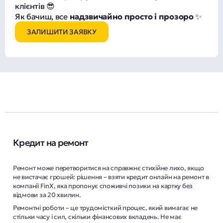
клієнтів 😎
Як бачиш, все
надзвичайно просто і прозоро
✨
ЗАЛИШИТИ ЗАЯВКУ
Кредит на ремонт
Ремонт може перетворитися на справжнє стихійне лихо, якщо
не вистачає грошей: рішення – взяти кредит онлайн на ремонт в
компанії FinX, яка пропонує споживчі позики на картку без
відмови за 20 хвилин.
Ремонтні роботи – це трудомісткий процес, який вимагає не
стільки часу і сил, скільки фінансових вкладень. Не має