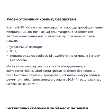
Умови отримання кредиту без застави
Компанія FinX максимально спростила процедуру оформлення
підприємницької позики. Оформити кредит на бізнес без
застави може будь-який повнолітній підприємець, готовий
надати:
український паспорт;
ІПН;
податкову декларацію за рік, щоб отримати кредит бізнесу
без застави.
Ми не вимагаємо від наших клієнтів ні поручителів, ні
заставного майна. Щоб взяти кредит на бізнес без застави,
потрібні тільки зазначені документи, 20 хвилин оформлення в
режимі онлайн, підписання договору в офісі – й гроші вже у вас
на банківській картці.
Беззаставні кредити для бізнесу: переваги