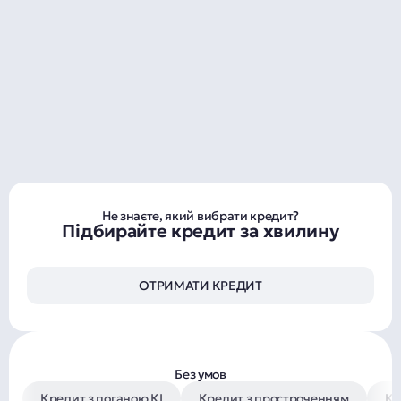
Не знаєте, який вибрати кредит?
Підбирайте кредит за хвилину
ОТРИМАТИ КРЕДИТ
Без умов
Кредит з поганою КІ
Кредит з простроченням
Кр