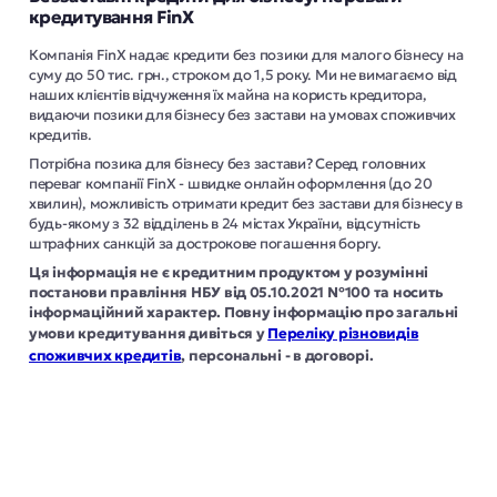
кредитування FinX
Компанія FinX надає кредити без позики для малого бізнесу на
суму до 50 тис. грн., строком до 1,5 року. Ми не вимагаємо від
наших клієнтів відчуження їх майна на користь кредитора,
видаючи позики для бізнесу без застави на умовах споживчих
кредитів.
Потрібна позика для бізнесу без застави? Серед головних
переваг компанії FinX - швидке онлайн оформлення (до 20
хвилин), можливість отримати кредит без застави для бізнесу в
будь-якому з
32 відділень
в
24 містах
України, відсутність
штрафних санкцій за дострокове погашення боргу.
Ця інформація не є кредитним продуктом у розумінні
постанови правління НБУ від 05.10.2021 №100 та носить
інформаційний характер. Повну інформацію про загальні
умови кредитування дивіться у
Переліку різновидів
споживчих кредитів
, персональні - в договорі.