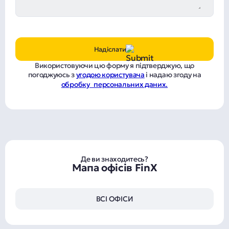
Надіслати
Використовуючи цю форму я підтверджую, що
погоджуюсь з
угодою користувача
і надаю згоду на
обробку персональних даних.
Де ви знаходитесь?
Мапа офісів FinX
ВСІ ОФІСИ