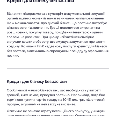
Кредит для бізнесу без застави
Відкриття підприємства з нуля крім документальної метушні і
організаційних моментів вимагає чималих капіталовкладень.
Це ж можна сказати і про діючий бізнес, що постійно потребує
фінансового підживлення. Гроші доводиться витрачати на
розширення, покупку товару, придбання інвентарю - одним
словом, на розвиток. При цьому найчастіше невигідно
вилучати кошти з обороту, що змушує задуматися про взяття
кредиту. Компанія FinX надає нову послугу кредит для бізнесу
без застави, максимально спрощуючи процедуру оформлення
позики.
Кредит для бізнесу без застави
Особливості малого бізнесу такі, що необхідність у витраті
грошей, яких немає, присутня постійно. Наприклад, потрібно
терміново купити партію товару на 10-15 тис. грн. під оптовий
продаж, а грошей на цей захід не вистачає.
Фактично це означає втрату потенційного прибутку, уникнути
чого можна тільки за допомогою кредиту. Однак тут виникає