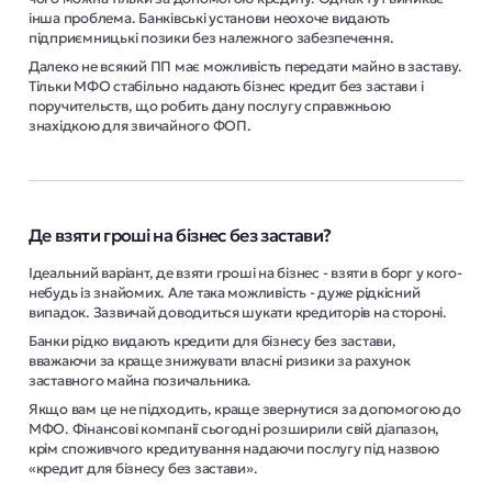
інша проблема. Банківські установи неохоче видають
підприємницькі позики без належного забезпечення.
Далеко не всякий ПП має можливість передати майно в заставу.
Тільки МФО стабільно надають бізнес кредит без застави і
поручительств, що робить дану послугу справжньою
знахідкою для звичайного ФОП.
Де взяти гроші на бізнес без застави?
Ідеальний варіант, де взяти гроші на бізнес - взяти в борг у кого-
небудь із знайомих. Але така можливість - дуже рідкісний
випадок. Зазвичай доводиться шукати кредиторів на стороні.
Банки рідко видають кредити для бізнесу без застави,
вважаючи за краще знижувати власні ризики за рахунок
заставного майна позичальника.
Якщо вам це не підходить, краще звернутися за допомогою до
МФО. Фінансові компанії сьогодні розширили свій діапазон,
крім споживчого кредитування надаючи послугу під назвою
«кредит для бізнесу без застави».