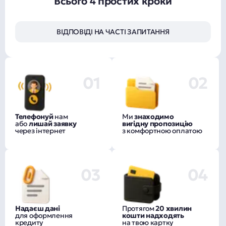
Всього 4 простих кроки
ВІДПОВІДІ НА ЧАСТІ ЗАПИТАННЯ
01
02
Телефонуй
нам
Ми
знаходимо
або
лишай заявку
вигідну пропозицію
через інтернет
з комфортною оплатою
03
04
Надаєш дані
Протягом
20 хвилин
для оформлення
кошти надходять
кредиту
на твою картку