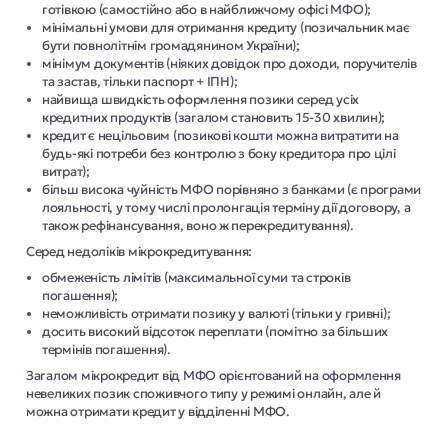
готівкою (самостійно або в найближчому офісі МФО);
мінімальні умови для отримання кредиту (позичальник має
бути повнолітнім громадянином України);
мінімум документів (ніяких довідок про доходи, поручителів
та застав, тільки паспорт + ІПН);
найвища швидкість оформлення позики серед усіх
кредитних продуктів (загалом становить 15-30 хвилин);
кредит є нецільовим (позикові кошти можна витратити на
будь-які потреби без контролю з боку кредитора про цілі
витрат);
більш висока чуйність МФО порівняно з банками (є програми
лояльності, у тому числі пролонгація терміну дії договору, а
також рефінансування, воно ж перекредитування).
Серед недоліків мікрокредитування:
обмеженість лімітів (максимальної суми та строків
погашення);
неможливість отримати позику у валюті (тільки у гривні);
досить високий відсоток переплати (помітно за більших
термінів погашення).
Загалом мікрокредит від МФО орієнтований на оформлення
невеликих позик споживчого типу у режимі онлайн, але й
можна отримати кредит у відділенні МФО.