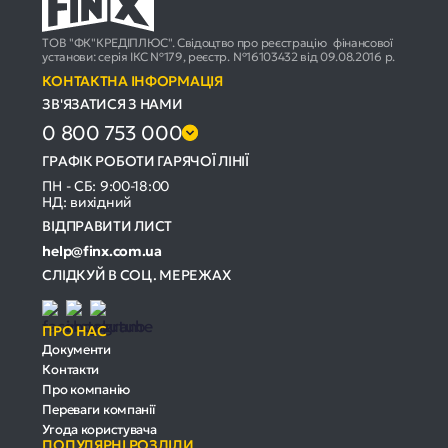
ТОВ "ФК"КРЕДІПЛЮС". Свідоцтво про реєстрацію фінансової
установи: серія ІКС №179, реєстр. №16103432 від 09.08.2016 р.
КОНТАКТНА ІНФОРМАЦІЯ
ЗВ'ЯЗАТИСЯ З НАМИ
0 800 753 000
ГРАФІК РОБОТИ ГАРЯЧОЇ ЛІНІЇ
ПН - СБ: 9:00-18:00
НД: вихідний
ВІДПРАВИТИ ЛИСТ
help@finx.com.ua
СЛІДКУЙ В СОЦ. МЕРЕЖАХ
ПРО НАС
Документи
Контакти
Про компанію
Переваги компанії
Угода користувача
ПОПУЛЯРНІ РОЗДІЛИ