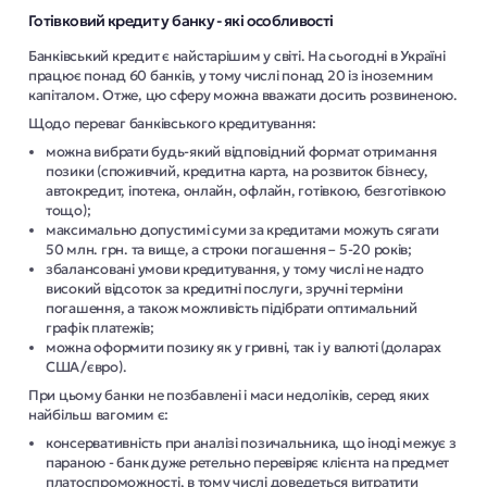
Готівковий кредит у банку - які особливості
Банківський кредит є найстарішим у світі. На сьогодні в Україні
працює понад 60 банків, у тому числі понад 20 із іноземним
капіталом. Отже, цю сферу можна вважати досить розвиненою.
Щодо переваг банківського кредитування:
можна вибрати будь-який відповідний формат отримання
позики (споживчий, кредитна карта, на розвиток бізнесу,
автокредит, іпотека, онлайн, офлайн, готівкою, безготівкою
тощо);
максимально допустимі суми за кредитами можуть сягати
50 млн. грн. та вище, а строки погашення – 5-20 років;
збалансовані умови кредитування, у тому числі не надто
високий відсоток за кредитні послуги, зручні терміни
погашення, а також можливість підібрати оптимальний
графік платежів;
можна оформити позику як у гривні, так і у валюті (доларах
США/євро).
При цьому банки не позбавлені і маси недоліків, серед яких
найбільш вагомим є:
консервативність при аналізі позичальника, що іноді межує з
параною - банк дуже ретельно перевіряє клієнта на предмет
платоспроможності, в тому числі доведеться витратити