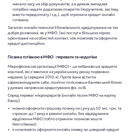
чимало часу на збір документів, а в деяких випадках
потрібно надати додаткове покриття (поручителя, заставу,
внести передоплату і т.д.), щоб отримати кредит онлайн
готівкою.
Загалом онлайн технології банківського кредитування не так
добре розвинені, як у МФО. Їхні послуги більшою мірою
орієнтовані на особистий контакт, ніж можливість оформити
кредит дистанційно.
Позика готівкою в МФО - переваги та недоліки
Мікрофінансові організації (МФО) – це небанківські кредитні
компанії, які з'явилися на українському ринку порівняно
недавно (у середині 2010-х). Проте вони встигли
зарекомендувати себе, помітно потіснивши банківський бізнес
у деяких напрямках кредитування фіз. осіб.
Серед переваг мікрокредитів (онлайн позик МФО на картку
банку):
можна оформити грошову позику на суму до 50 тис. грн. та
строком до 1 року в режимі онлайн, без відвідування
відділення МФО (тобто отримати позикові кошти
безготівкою);
є можливість оформити онлайн заявку на швидкий кредит