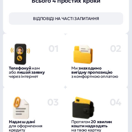
Всього 4 простих кроки
ВІДПОВІДІ НА ЧАСТІ ЗАПИТАННЯ
01
02
Телефонуй
нам
Ми
знаходимо
або
лишай заявку
вигідну пропозицію
через інтернет
з комфортною оплатою
03
04
Надаєш дані
Протягом
20 хвилин
для оформлення
кошти надходять
кредиту
на твою картку