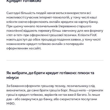
Кредит готівкою
Сьогодні більшість людей намагаються використати всі
можливості сучасних інтернет-технологій, у тому числі наші
клієнти охоче оформлюють онлайн кредити на картку банку.
При цьому чимало позичальників (переважно старшого
покоління) віддають перевагу більш звичному для них формату
«тет-а-тет» при оформленні грошової позички. Клієнти FinX
мають доступ до обох процедур подання заявки, у тому числі
можна взяти кредит готівкою онлайн з попереднім
оформленням на сайті.
Як вибрати, де брати кредит готівкою: плюси та
мінуси
За бажання оформити грошову позику, позичальнику слід
визначитися, де саме брати гроші в борг. Якщо мета – отримати
гроші в кредит готівкою, варіантів не так вже й багато. Їх лише
два – або звернутися до банку, або скористатися послугами
МФО.