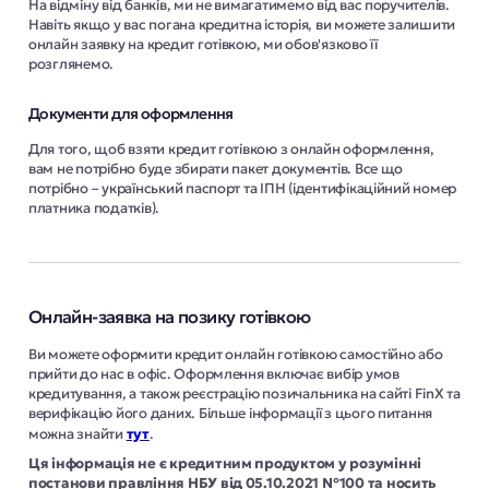
На відміну від банків, ми не вимагатимемо від вас поручителів.
Навіть якщо у вас погана кредитна історія, ви можете залишити
онлайн заявку на кредит готівкою, ми обов'язково її
розглянемо.
Документи для оформлення
Для того, щоб взяти кредит готівкою з онлайн оформлення,
вам не потрібно буде збирати пакет документів. Все що
потрібно – український паспорт та ІПН (ідентифікаційний номер
платника податків).
Онлайн-заявка на позику готівкою
Ви можете оформити кредит онлайн готівкою самостійно або
прийти до нас в офіс. Оформлення включає вибір умов
кредитування, а також реєстрацію позичальника на сайті FinX та
верифікацію його даних. Більше інформації з цього питання
можна знайти
тут
.
Ця інформація не є кредитним продуктом у розумінні
постанови правління НБУ від 05.10.2021 №100 та носить