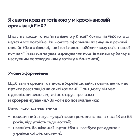
Як взяти кредит готівкою у мікрофінансовій
організації FinX?
Цікавить кредит онлайн готівкою у Києві? Компанія FinX готова
надати все потрібне. Ви можете оформити позику як в режимі
онлайн (безготівкою), так і готівкою в найближчому офісі нашої
компанії (мається на увазі зарахування коштів на картку банку з
наступним переведенням у готівку в банкоматі).
Умови оформлення
Щоб взяти кредит готівкою в Україні онлайн, позичальник має
пройти реєстрацію на сайті компанії. При цьому він має
відповідати вимогам, які декларує програма
мікрокредитування.>Вимоги до позичальника:
Вимоги до позичальника:
юридичний статус – українське громадянство, вік від 18 до 65
років, відсутність судимостей;
наявність банківської картки (банк має бути резидентом
української фін. системи).