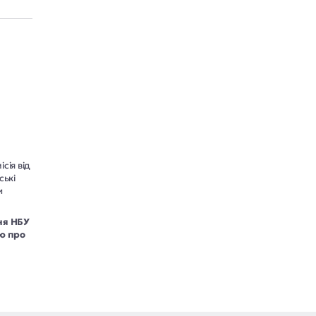
сія від
ські
и
ня НБУ
ю про