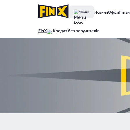
Меню
Новини
Офіси
Питанн
FinX
Кредит без поручителів