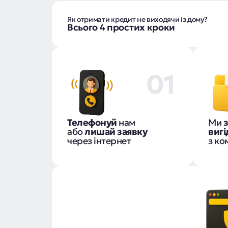
Як отримати кредит не виходячи із дому?
Всього 4 простих кроки
01
Телефонуй
нам
Ми
або
лишай заявку
виг
через інтернет
з к