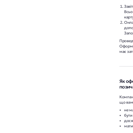
Заві
Всьо
карт
Онла
допо
Запо
Проведі
Оформл
має за
Як оф
позич
Компані
що вам
не м
бути
дося
мати