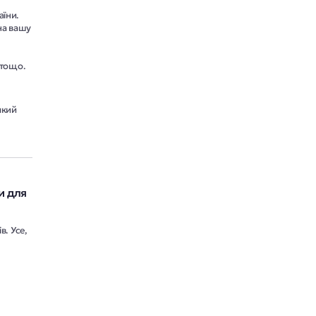
аїни.
на вашу
 тощо.
який
и для
в. Усе,