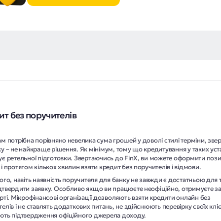
т без поручителів
м потрібна порівняно невелика сума грошей у доволі стилі терміни, зве
у – не найкраще рішення. Як мінімум, тому що кредитування у таких ус
ує ретельної підготовки. Звертаючись до FinX, ви можете оформити поз
і протягом кількох хвилин взяти кредит без поручителів і відмови.
ого, навіть наявність поручителя для банку не завжди є достатньою для 
дтвердити заявку. Особливо якщо ви працюєте неофіційно, отримуєте з
рті. Мікрофінансові організації дозволяють взяти кредити онлайн без
елів і не ставлять додаткових питань, не здійснюють перевірку своїх кліє
ють підтвердження офіційного джерела доходу.