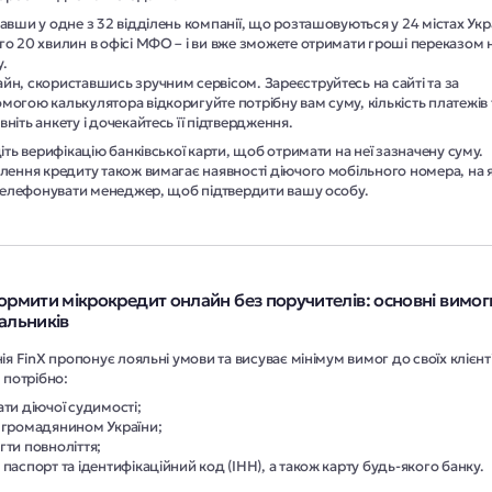
тавши у одне з
32 відділень
компанії, що розташовуються у
24 містах
Укр
го 20 хвилин в офісі МФО – і ви вже зможете отримати гроші переказом 
у.
йн, скориставшись зручним сервісом. Зареєструйтесь на сайті та за
могою калькулятора відкоригуйте потрібну вам суму, кількість платежів
вніть анкету і дочекайтесь її підтвердження.
ть верифікацію банківської карти, щоб отримати на неї зазначену суму.
ення кредиту також вимагає наявності діючого мобільного номера, на 
телефонувати менеджер, щоб підтвердити вашу особу.
ормити мікрокредит онлайн без поручителів: основні вимог
альників
я FinX пропонує лояльні умови та висуває мінімум вимог до своїх клієнті
 потрібно:
ати діючої судимості;
 громадянином України;
гти повноліття;
 паспорт та ідентифікаційний код (ІНН), а також карту будь-якого банку.