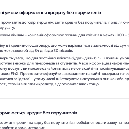
ні умови оформлення кредиту без поручителів
прочитайте договір, перш ніж взяти кредит без поручителів, приділяюч
у увагу:
овим лімітам – компанія оформлює позики для клієнтів в межах 1000 – 
іну дії кредитного договору, що може варіюватися в залежності від суми 
х можливостей від 84 днів до 30 місяців.
верніть увагу, що для постійних клієнтів будуть діяти більш лояльні умов
ступні знижки для пенсіонерів та студентів. А вся інформація знаходить
ому доступі, ви можете ознайомитися з нею на сайті чи поспілкувавшись
ником FinX. Просто зателефонуйте за вказаними на сайті номерами теле
натися всі деталі – у тому числі які стосуються актуальних знижок або 
сті, термінів виплати кредиту, відсоткових ставок тощо.
ормлюється кредит без поручителів
рмити кредит на карту без поручителів, необхідно подати заяву на поз
зробити двома методами: