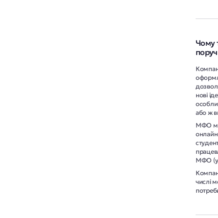
Чому 
поруч
Компані
оформлю
дозволя
нові ід
особли
або ж в
МФО має
онлайн 
студен
працевл
МФО (у
Компані
числі м
потреб