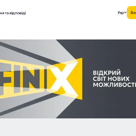
Укр
Вз
я та відповіді