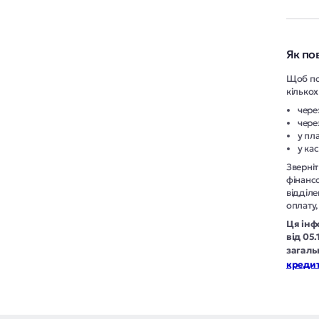
Як по
Щоб по
кількох
чере
чере
у пл
у ка
Зверніт
фінансо
відділе
оплату
Ця інф
від 05
загаль
кредит