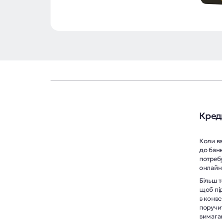
Креди
Коли ва
до банк
потреб
онлайн 
Більш т
щоб пі
в конве
поручит
вимага