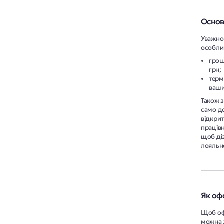
Основ
Уважно 
особлив
грош
грн;
терм
ваши
Також з
само до
відкрит
праців
щоб діз
лояльно
Як оф
Щоб офо
можна 