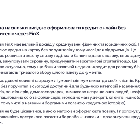
та наскільки вигідно оформлювати кредит онлайн без
ителів через FinX
я FinX має великий досвід у кредитуванні фізичних та юридичних осіб. І
є кредит на картку без поручителів у тому числі для підприємців. Це
є розвивати власну справу тоді, коли банки не дають позику, впровадж
еї, закуповувати сировину, придумувати маркетингові стратегії тощо. Це
во актуально, тому що банки зазвичай не дають кредит для розвитку бі
имагають тривалого збору цілого пакету документів.
 доволі лояльні та зрозумілі умови і мінімум вимог до своїх клієнтів. К
без поручителів сьогодні доступний для будь-яких категорій населення
тів, пенсіонерів, домогосподарок, тимчасово непрацюючих людей, неоф
аштованих осіб та фрілансерів, молодих мам у декреті, клієнтів інших ба
 тому числі з наявними боргами чи поганою кредитною історією).
я не буде цікавитися, з якою метою ви оформлюєте позику. І пропонує 
ожливість достроково погасити борг або ж навпаки – пролонгувати кред
и.