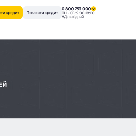
0 800 753 000
яти кредит
Погасити кредит
ПН - СБ: 9:00-18:00
НД: вихідний