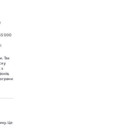
и
55 000
і
и. Так
ся у
 з
фонів,
програми
ику. Це