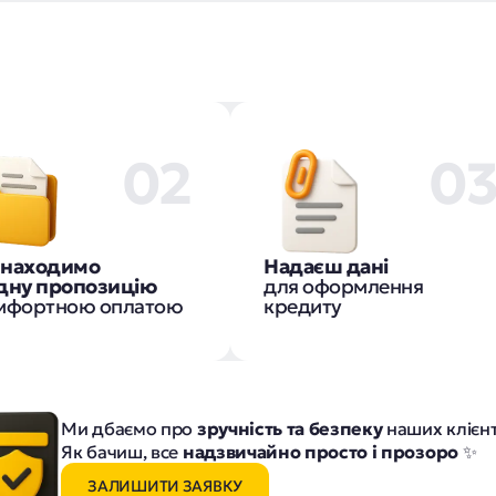
02
0
знаходимо
Надаєш дані
ідну пропозицію
для оформлення
омфортною оплатою
кредиту
Ми дбаємо про
зручність та безпеку
наших клієн
Як бачиш, все
надзвичайно просто і прозоро
✨
ЗАЛИШИТИ ЗАЯВКУ