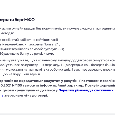
вертати борг МФО
гасити онлайн кредит без поручителів, ви можете скористатися одним з
 методів:
з особистий кабінет на сайті компанії;
з інтернет-банкінг, зокрема Приват24;
атіжних терміналах самообслуговування;
сі будь-якого банку за реквізитами.
ь вашу увагу на те, що в останньому випадку додатково утримується комі
вої установи за проведення переказу. І що передача коштів через банків
ння може затягнутися на кілька робочих днів. І важливо завчасно вносит
, щоб не порушити термін.
ормація не є кредитним продуктом у розумінні постанови правлін
.10.2021 №100 та носить інформаційний характер. Повну інформаці
ні умови кредитування дивіться у
Переліку різновидів споживчих
ів
, персональні - в договорі.