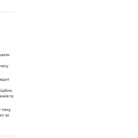
увати
знесу
редит
:
іційно
нків та
у тому
ит за