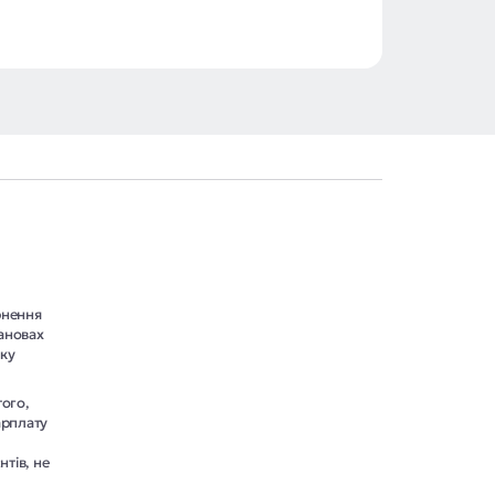
рнення
тановах
ику
того,
арплату
нтів, не